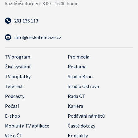
261 136 113
info@ceskatelevize.cz
TV program
Pro média
Živé vysílání
Reklama
TV poplatky
Studio Brno
Teletext
Studio Ostrava
Podcasty
Rada ČT
Počasí
Kariéra
E-shop
Podávání námětů
Mobilní a TV aplikace
Časté dotazy
Vše o ČT
Kontakty