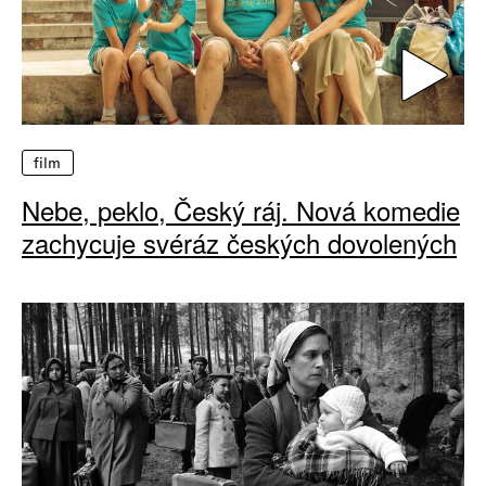
film
Nebe, peklo, Český ráj. Nová komedie
zachycuje svéráz českých dovolených