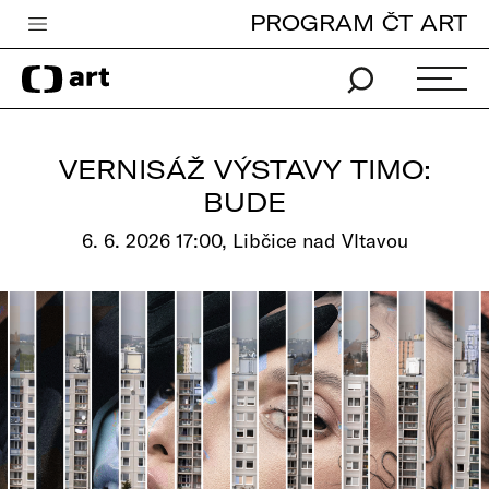
PROGRAM ČT ART
Česká televize
Zpravodajství
Sport
VERNISÁŽ VÝSTAVY TIMO:
iVysílání
BUDE
TV program
6. 6. 2026 17:00, Libčice nad Vltavou
Pro děti
edu
Vše o ČT