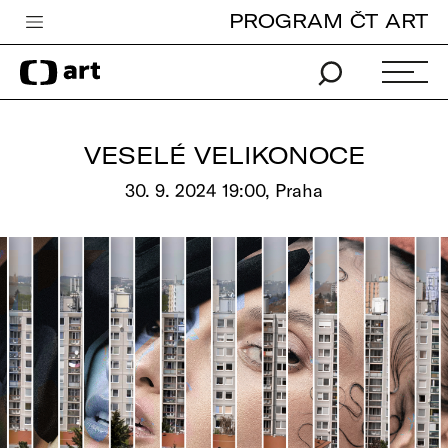
PROGRAM ČT ART
Česká televize
Zpravodajství
Sport
VESELÉ VELIKONOCE
iVysílání
30. 9. 2024 19:00, Praha
TV program
Pro děti
edu
Vše o ČT