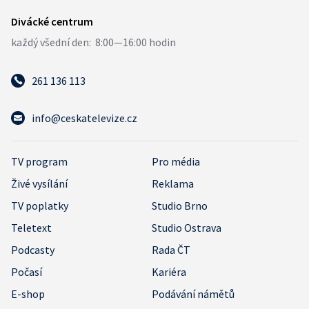
261 136 113
info@ceskatelevize.cz
TV program
Pro média
Živé vysílání
Reklama
TV poplatky
Studio Brno
Teletext
Studio Ostrava
Podcasty
Rada ČT
Počasí
Kariéra
E-shop
Podávání námětů