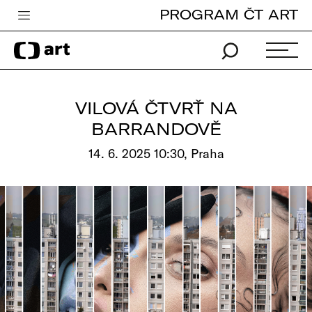
PROGRAM ČT ART
Česká televize
Zpravodajství
Sport
VILOVÁ ČTVRŤ NA
iVysílání
BARRANDOVĚ
TV program
14. 6. 2025 10:30, Praha
Pro děti
edu
Vše o ČT