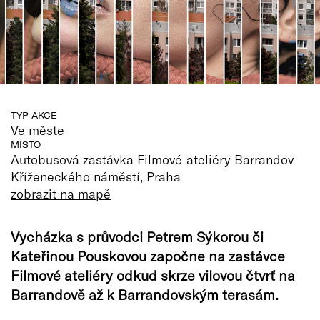
TYP AKCE
Ve měste
MÍSTO
Autobusová zastávka Filmové ateliéry Barrandov
Kříženeckého náměstí, Praha
zobrazit na mapě
Vycházka s průvodci Petrem Sýkorou či
Kateřinou Pouskovou započne na zastávce
Filmové ateliéry odkud skrze vilovou čtvrť na
Barrandově až k Barrandovským terasám.