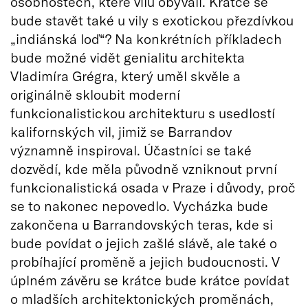
osobnostech, které vilu obývali. Krátce se
bude stavět také u vily s exotickou přezdívkou
„indiánská loď“? Na konkrétních příkladech
bude možné vidět genialitu architekta
Vladimíra Grégra, který uměl skvěle a
originálně skloubit moderní
funkcionalistickou architekturu s usedlostí
kalifornských vil, jimiž se Barrandov
významně inspiroval. Účastníci se také
dozvědí, kde měla původně vzniknout první
funkcionalistická osada v Praze i důvody, proč
se to nakonec nepovedlo. Vycházka bude
zakončena u Barrandovských teras, kde si
bude povídat o jejich zašlé slávě, ale také o
probíhající proměně a jejich budoucnosti. V
úplném závěru se krátce bude krátce povídat
o mladších architektonických proměnách,