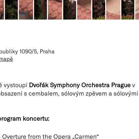
m
ubliky 1090/5, Praha
 mapě
ě vystoupí
Dvořák Symphony Orchestra Prague
v
bsazení s cembalem, sólovým zpěvem a sólovými
program koncertu:
 - Overture from the Opera „Carmen“