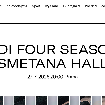
ze
Zpravodajství
Sport
iVysílání
TV program
Pro děti
e
DI FOUR SEAS
SMETANA HAL
27. 7. 2026 20:00, Praha