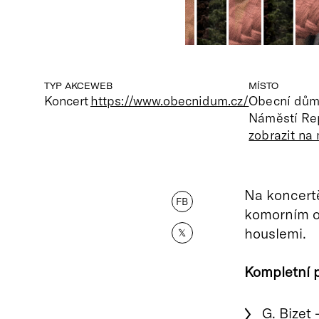
TYP AKCE
WEB
MÍSTO
Koncert
https://www.obecnidum.cz/
Obecní dů
Náměstí Rep
zobrazit na
Na koncert
FB
komorním o
houslemi.
𝕏
Kompletní 
G. Bizet