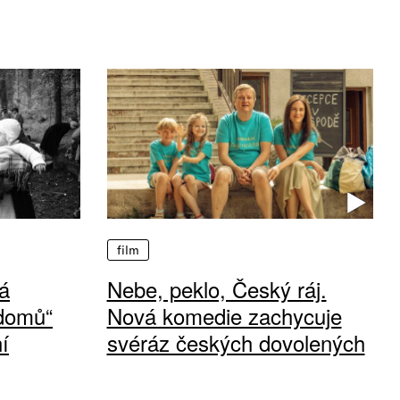
film
á
Nebe, peklo, Český ráj.
 domů“
Nová komedie zachycuje
í
svéráz českých dovolených