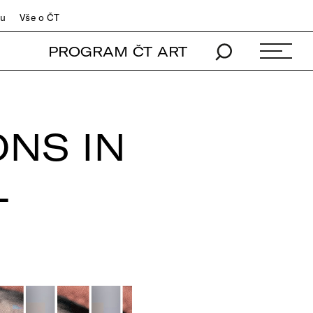
du
Vše o ČT
PROGRAM ČT ART
ONS IN
L