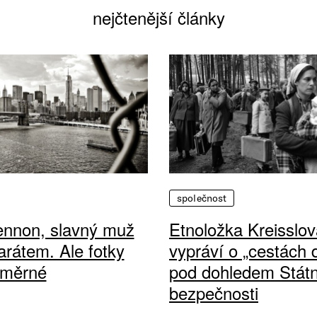
nejčtenější články
společnost
ennon, slavný muž
Etnoložka Kreisslov
arátem. Ale fotky
vypráví o „cestách
ůměrné
pod dohledem Státn
bezpečnosti