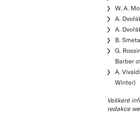
W. A. Moz
A. Dvořá
A. Dvořá
B. Smeta
G. Rossi
Barber of
A. Vival
Winter)
Veškeré inf
redakce we