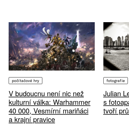
počítačové hry
fotografie
V budoucnu není nic než
Julian L
kulturní válka: Warhammer
s fotoap
40 000, Vesmírní mariňáci
tvoří pr
a krajní pravice