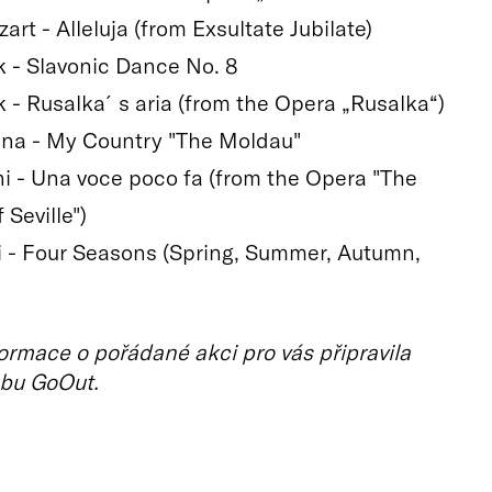
art - Alleluja (from Exsultate Jubilate)
k - Slavonic Dance No. 8
k - Rusalka´s aria (from the Opera „Rusalka“)
na - My Country "The Moldau"
ni - Una voce poco fa (from the Opera "The
 Seville")
di - Four Seasons (Spring, Summer, Autumn,
ormace o pořádané akci pro vás připravila
bu GoOut.