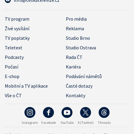
info@ceskatelevize.cz
TV program
Pro média
Živé vysílání
Reklama
TV poplatky
Studio Brno
Teletext
Studio Ostrava
Podcasty
Rada ČT
Počasí
Kariéra
E-shop
Podávání námětů
Mobilní a TV aplikace
Časté dotazy
Vše o ČT
Kontakty
Instagram
Facebook
YouTube
X (Twitter)
Threads