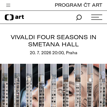
PROGRAM ČT ART
Česká televize
Zpravodajství
Sport
VIVALDI FOUR SEASONS IN
iVysílání
SMETANA HALL
TV program
20. 7. 2026 20:00, Praha
Pro děti
edu
Vše o ČT