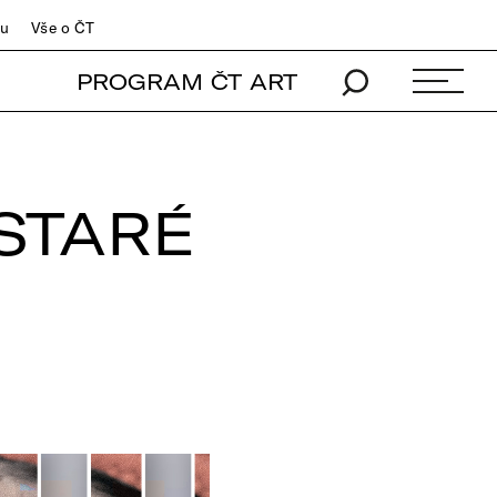
du
Vše o ČT
PROGRAM ČT ART
 STARÉ