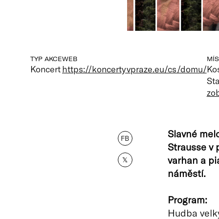
TYP AKCE
WEB
MÍS
Koncert
https://koncertyvpraze.eu/cs/domu/
Kos
St
zo
Slavné mel
FB
Strausse v 
varhan a pi
𝕏
náměstí.
Program:
Hudba velký