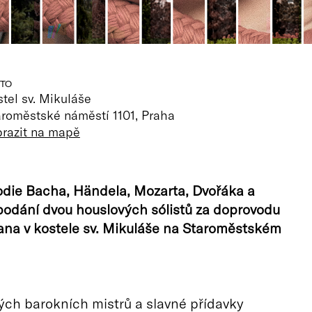
TO
tel sv. Mikuláše
aroměstské náměstí 1101, Praha
brazit na mapě
odie Bacha, Händela, Mozarta, Dvořáka a
podání dvou houslových sólistů za doprovodu
ana v kostele sv. Mikuláše na Staroměstském
ch barokních mistrů a slavné přídavky