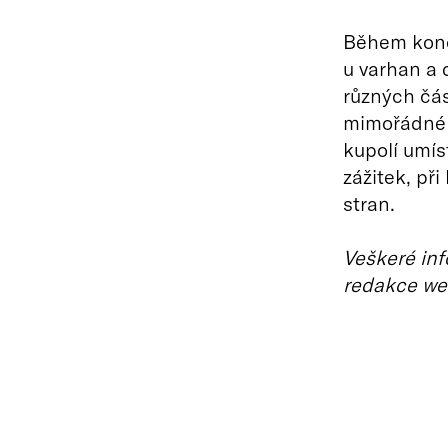
Během konce
u varhan a 
různých čás
mimořádné a
kupolí umís
zážitek, př
stran.
Veškeré inf
redakce we