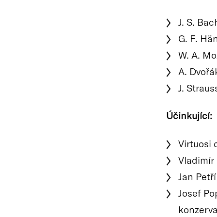
J. S. Bac
G. F. Hä
W. A. Mo
A. Dvořá
J. Straus
Účinkující:
Virtuosi 
Vladimír
Jan Petří
Josef Po
konzerva