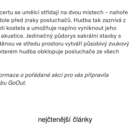
rtu se umělci střídají na dvou místech – nahoře
dole před zraky posluchačů. Hudba tak zaznívá z
tí kostela a umožňuje naplno vyniknout jeho
kustice. Jedinečný půdorys sakrální stavby s
těnou ve středu prostoru vytváří působivý zvukový
i kterém hudba obklopuje posluchače ze všech
ormace o pořádané akci pro vás připravila
bu GoOut.
nejčtenější články