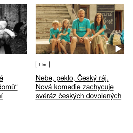
film
á
Nebe, peklo, Český ráj.
 domů“
Nová komedie zachycuje
í
svéráz českých dovolených