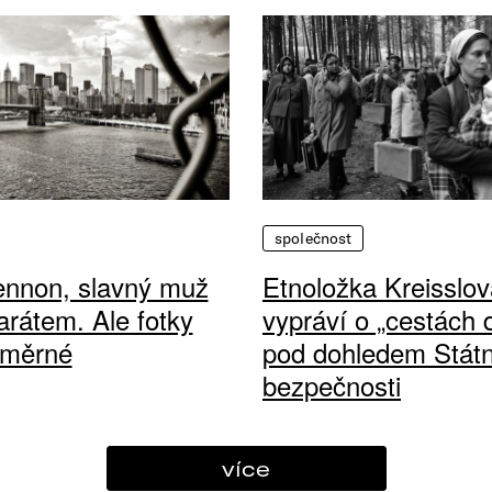
společnost
ennon, slavný muž
Etnoložka Kreisslov
arátem. Ale fotky
vypráví o „cestách
ůměrné
pod dohledem Státn
bezpečnosti
více