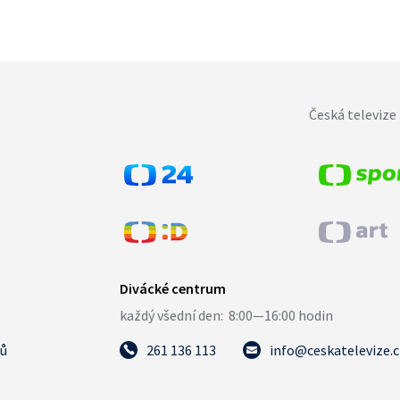
Česká televize 
tů
261 136 113
info@ceskatelevize.