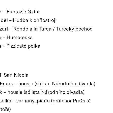
h – Fantazie G dur
ndel – Hudba k ohňostroji
zart – Rondo alla Turca / Turecký pochod
k – Humoreska
s – Pizzicato polka
di San Nicola
 Frank – housle (sólista Národního divadla)
k – housle (sólista Národního divadla)
pelka – varhany, piano (profesor Pražské
toře)