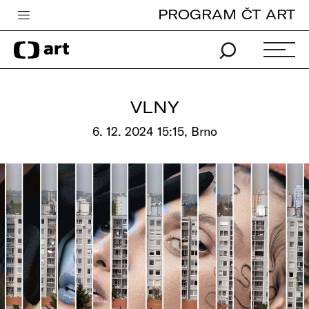
PROGRAM ČT ART
Česká televize
Zpravodajství
Sport
VLNY
iVysílání
6. 12. 2024 15:15, Brno
TV program
Pro děti
edu
Vše o ČT