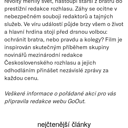
revolty měnily svět, nastoupí starší z bratrů do
prestižní redakce rozhlasu. Záhy se ocitne v
nebezpečném souboji redaktorů a tajných
služeb. Ve víru událostí půjde brzy všem o život
a hlavní hrdina stojí před drsnou volbou:
ochránit bratra, nebo pravdu a kolegy? Film je
inspirován skutečným příběhem skupiny
novinářů mezinárodní redakce
Československého rozhlasu a jejich
odhodláním přinášet nezávislé zprávy za
každou cenu.
Veškeré informace o pořádané akci pro vás
připravila redakce webu GoOut.
nejčtenější články