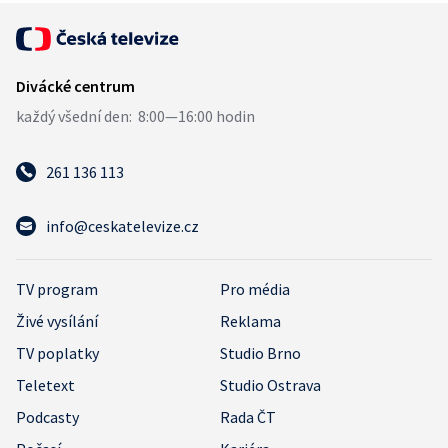
261 136 113
info@ceskatelevize.cz
TV program
Pro média
Živé vysílání
Reklama
TV poplatky
Studio Brno
Teletext
Studio Ostrava
Podcasty
Rada ČT