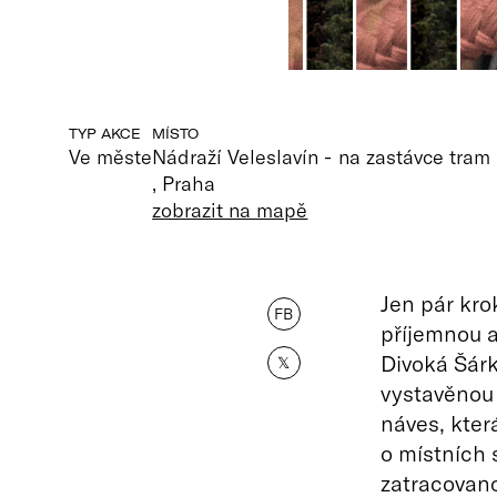
TYP AKCE
MÍSTO
Ve měste
Nádraží Veleslavín - na zastávce tram
, Praha
zobrazit na mapě
Jen pár kro
FB
příjemnou a
Divoká Šárk
𝕏
vystavěnou 
náves, kter
o místních 
zatracovan