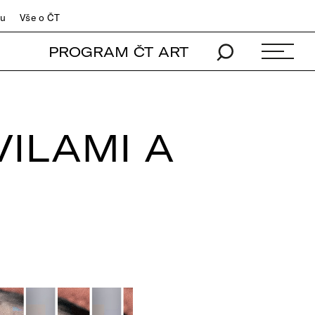
du
Vše o ČT
PROGRAM ČT ART
VILAMI A