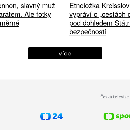
ennon, slavný muž
Etnoložka Kreisslov
arátem. Ale fotky
vypráví o „cestách
ůměrné
pod dohledem Státn
bezpečnosti
více
Česká televize 