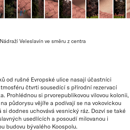
 Nádraží Veleslavín ve směru z centra
ků od rušné Evropské ulice nasají účastníci
tmosféru čtvrti sousedící s přírodní rezervací
a. Prohlédnou si prvorepublikovou vilovou kolonii,
na půdorysu vějíře a podívají se na vokovickou
á si dodnes uchovává vesnický ráz. Dozví se také
slavných usedlících a posoudí milovanou i
ou budovu bývalého Koospolu.