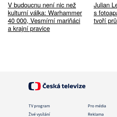
V budoucnu není nic než
Julian L
kulturní válka: Warhammer
s fotoap
40 000, Vesmírní mariňáci
tvoří pr
a krajní pravice
TV program
Pro média
Živé vysílání
Reklama