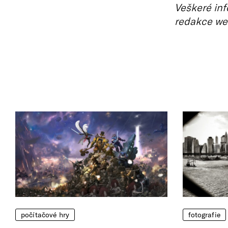
Veškeré inf
redakce we
počítačové hry
fotografie