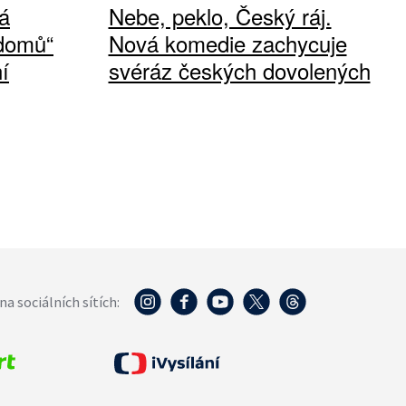
á
Nebe, peklo, Český ráj.
 domů“
Nová komedie zachycuje
í
svéráz českých dovolených
na sociálních sítích: