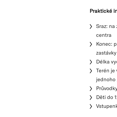
Praktické i
Sraz: na
centra
Konec: p
zastávky
Délka vy
Terén je
jednoho 
Průvodky
Děti do 1
Vstupenk