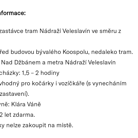
nformace:
 zastávce tram Nádraží Veleslavín ve směru z
řed budovou bývalého Koospolu, nedaleko tram.
 Nad Džbánem a metra Nádraží Veleslavín
cházky: 1,5 – 2 hodiny
 vhodný pro kočárky i vozíčkáře (s vynecháním
zastavení).
ně: Klára Váně
2 let zdarma.
y nelze zakoupit na místě.