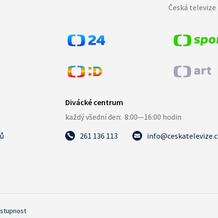
Česká televize 
tů
261 136 113
info@ceskatelevize.
ístupnost