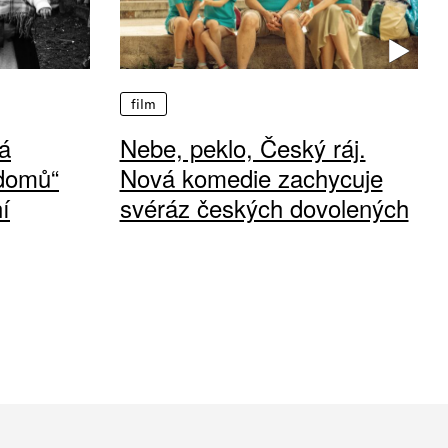
film
á
Nebe, peklo, Český ráj.
 domů“
Nová komedie zachycuje
í
svéráz českých dovolených