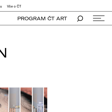
du
Vše o ČT
PROGRAM ČT ART
N