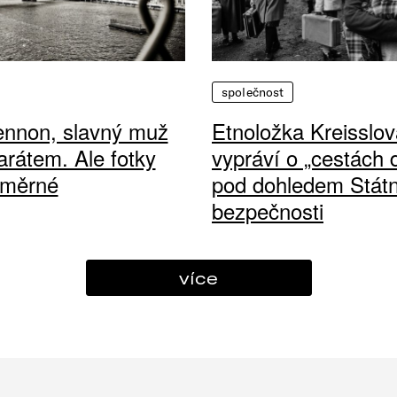
společnost
ennon, slavný muž
Etnoložka Kreisslov
arátem. Ale fotky
vypráví o „cestách
ůměrné
pod dohledem Státn
bezpečnosti
více