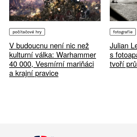
počítačové hry
fotografie
V budoucnu není nic než
Julian L
kulturní válka: Warhammer
s fotoap
40 000, Vesmírní mariňáci
tvoří pr
a krajní pravice