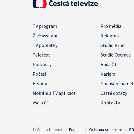
TV program
Pro média
Živé vysílání
Reklama
TV poplatky
Studio Brno
Teletext
Studio Ostrava
Podcasty
Rada ČT
Počasí
Kariéra
E-shop
Podávání námě
Mobilní a TV aplikace
Časté dotazy
Vše o ČT
Kontakty
© Česká televize
•
English
•
Ochrana soukromí
•
Př