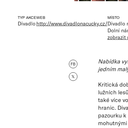
TYP AKCE
WEB
MÍSTO
Divadlo
http://www.divadlonacucky.cz/
Divadlo 
Dolní ná
zobrazit
Nabídka vy
FB
jedním mal
𝕏
Kritická do
lužních les
také více v
hranic. Div
pazourku k 
mohutnými 