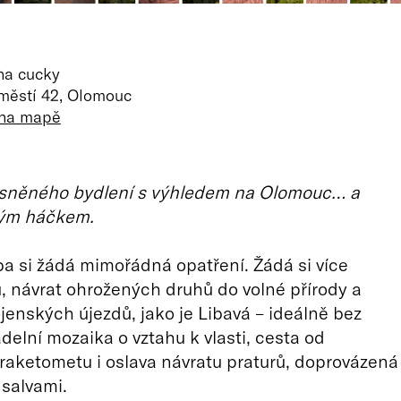
na cucky
městí 42, Olomouc
 na mapě
sněného bydlení s výhledem na Olomouc… a
ým háčkem.
ba si žádá mimořádná opatření. Žádá si více
ů, návrat ohrožených druhů do volné přírody a
ojenských újezdů, jako je Libavá – ideálně bez
adelní mozaika o vztahu k vlasti, cesta od
raketometu i oslava návratu praturů, doprovázená
salvami.