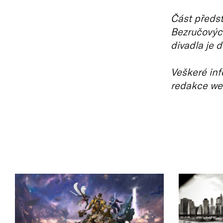
Část předst
Bezručovýc
divadla je 
Veškeré inf
redakce we