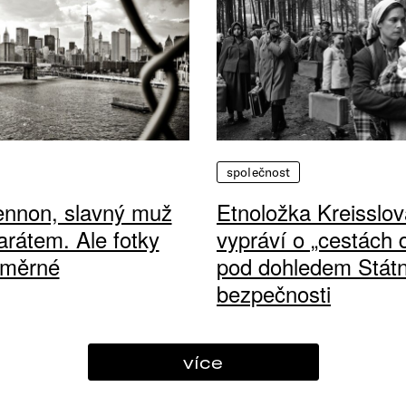
společnost
ennon, slavný muž
Etnoložka Kreisslov
arátem. Ale fotky
vypráví o „cestách
ůměrné
pod dohledem Státn
bezpečnosti
více