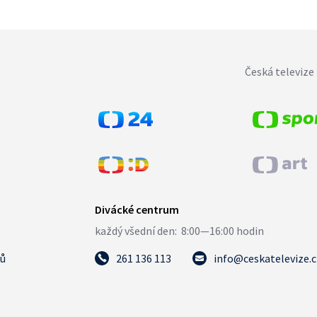
Česká televize 
tů
261 136 113
info@ceskatelevize.