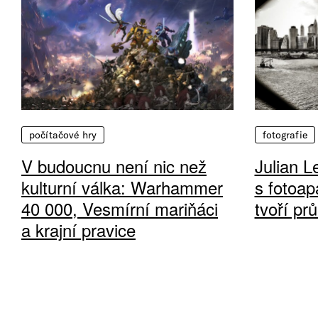
počítačové hry
fotografie
V budoucnu není nic než
Julian L
kulturní válka: Warhammer
s fotoap
40 000, Vesmírní mariňáci
tvoří pr
a krajní pravice