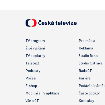
TV program
Pro média
Živé vysílání
Reklama
TV poplatky
Studio Brno
Teletext
Studio Ostrava
Podcasty
Rada ČT
Počasí
Kariéra
E-shop
Podávání námě
Mobilní a TV aplikace
Časté dotazy
Vše o ČT
Kontakty