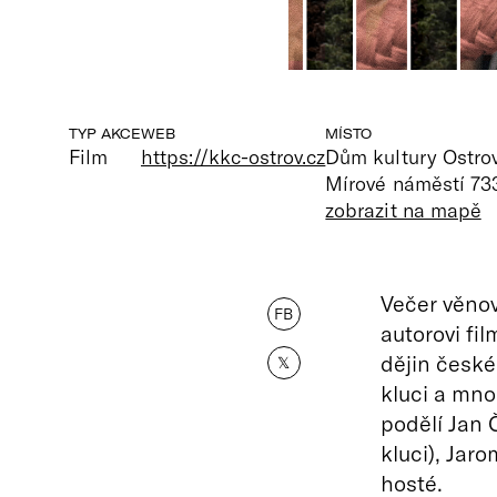
TYP AKCE
WEB
MÍSTO
Film
https://kkc-ostrov.cz
Dům kultury Ostrov
Mírové náměstí 733
zobrazit na mapě
Večer věnov
FB
autorovi fi
dějin české
𝕏
kluci a mno
podělí Jan 
kluci), Jaro
hosté.