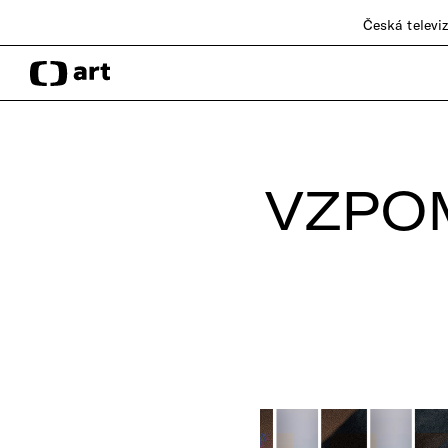
Česká televi
VZPO