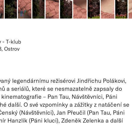
 - T-klub
, Ostrov
aný legendárnímu režisérovi Jindřichu Polákovi,
lmů a seriálů, které se nesmazatelně zapsaly do
 kinematografie – Pan Tau, Návštěvníci, Páni
hé další. O své vzpomínky a zážitky z natáčení se
Čenský (Návštěvníci), Jan Přeučil (Pan Tau, Páni
mír Hanzlík (Páni kluci), Zdeněk Zelenka a další