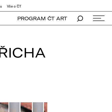
du
Vše o ČT
PROGRAM ČT ART
ŘICHA