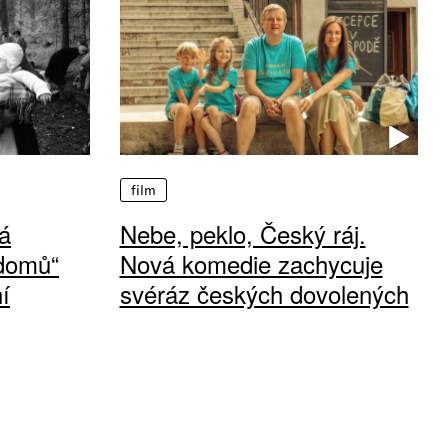
film
á
Nebe, peklo, Český ráj.
 domů“
Nová komedie zachycuje
í
svéráz českých dovolených