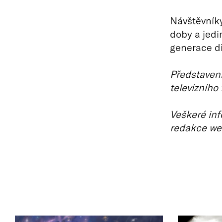
Návštěvníky
doby a jedi
generace d
Představení
televizního
Veškeré inf
redakce we