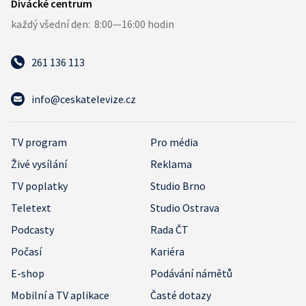
261 136 113
info@ceskatelevize.cz
TV program
Pro média
Živé vysílání
Reklama
TV poplatky
Studio Brno
Teletext
Studio Ostrava
Podcasty
Rada ČT
Počasí
Kariéra
E-shop
Podávání námětů
Mobilní a TV aplikace
Časté dotazy