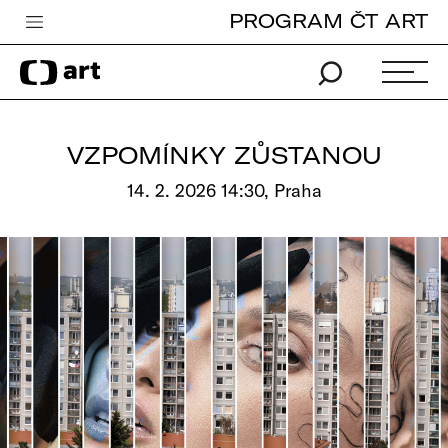
PROGRAM ČT ART
Česká televize
Zpravodajství
Sport
VZPOMÍNKY ZŮSTANOU
iVysílání
14. 2. 2026 14:30, Praha
TV program
Pro děti
edu
Vše o ČT