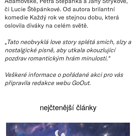
Adamovské, Petra Štěpánka a Jany Strykové,
či Lucie Štěpánkové. Od autora brilantní
komedie Každý rok ve stejnou dobu, která
oslovila diváky na celém světě.
„Tato neobvyklá love story splétá smích, slzy a
nostalgické písně, aby utkala okouzlující
pozdrav romantickým hrám minulosti.“
Veškeré informace o pořádané akci pro vás
připravila redakce webu GoOut.
nejčtenější články