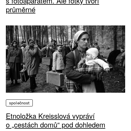
s fotoaparátem. Ale fotky tvoří
průměrné
společnost
Etnoložka Kreisslová vypráví
o „cestách domů“ pod dohledem