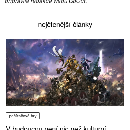
připravila redakce webu GoOut.
nejčtenější články
počítačové hry
V budoucnu není nic než kulturní