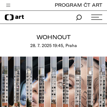
PROGRAM ČT ART
Česká televize
Zpravodajství
Sport
WOHNOUT
iVysílání
28. 7. 2025 19:45, Praha
TV program
Pro děti
edu
Vše o ČT