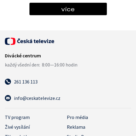
více
261 136 113
info@ceskatelevize.cz
TV program
Pro média
Živé vysílání
Reklama