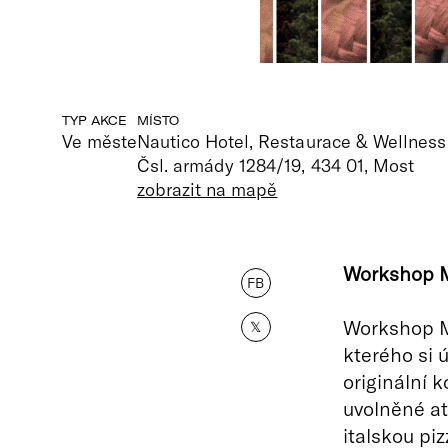
TYP AKCE
MÍSTO
Ve měste
Nautico Hotel, Restaurace & Wellness
Čsl. armády 1284/19, 434 01, Most
zobrazit na mapě
Workshop Ma
FB
Workshop Ma
𝕏
kterého si ú
originální 
uvolněné at
italskou pi