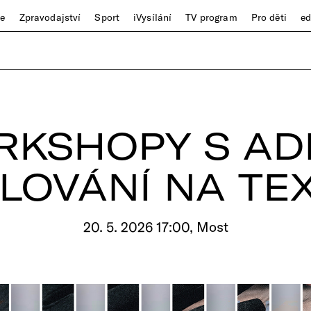
ze
Zpravodajství
Sport
iVysílání
TV program
Pro děti
e
KSHOPY S AD
LOVÁNÍ NA TEX
20. 5. 2026 17:00, Most