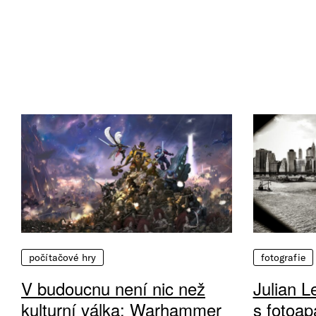
počítačové hry
fotografie
V budoucnu není nic než
Julian L
kulturní válka: Warhammer
s fotoap