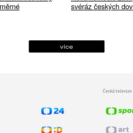
ůměrné
svéráz českých dov
více
Česká televize 