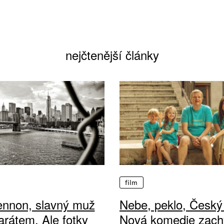
nejčtenější články
film
ennon, slavný muž
Nebe, peklo, Český 
arátem. Ale fotky
Nová komedie zach