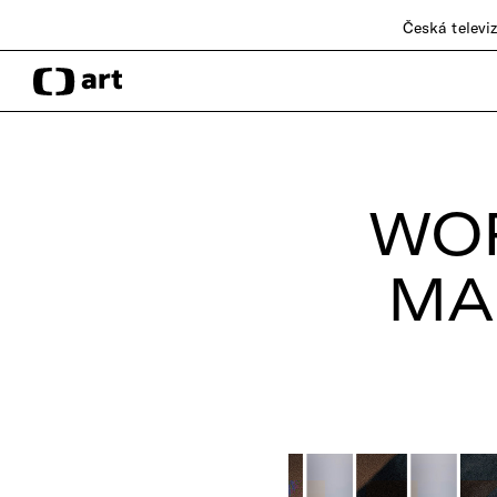
Česká televi
WOR
MA