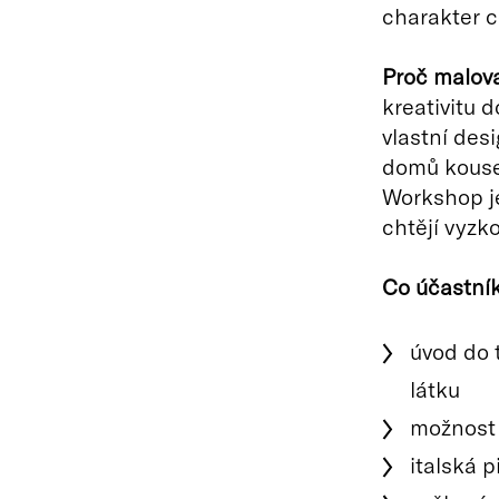
charakter c
Proč malova
kreativitu 
vlastní desi
domů kousek,
Workshop je
chtějí vyzk
Co účastní
úvod do 
látku
možnost 
italská 