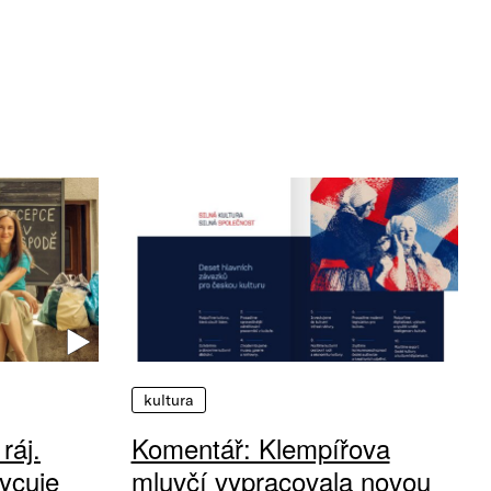
kultura
ráj.
Komentář: Klempířova
ycuje
mluvčí vypracovala novou