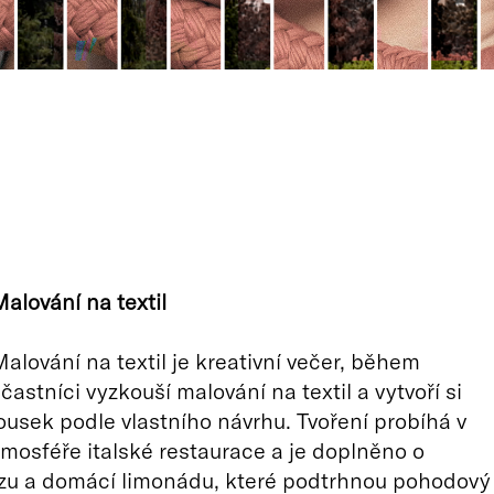
lování na textil
lování na textil je kreativní večer, během
častníci vyzkouší malování na textil a vytvoří si
kousek podle vlastního návrhu. Tvoření probíhá v
mosféře italské restaurace a je doplněno o
zzu a domácí limonádu, které podtrhnou pohodový