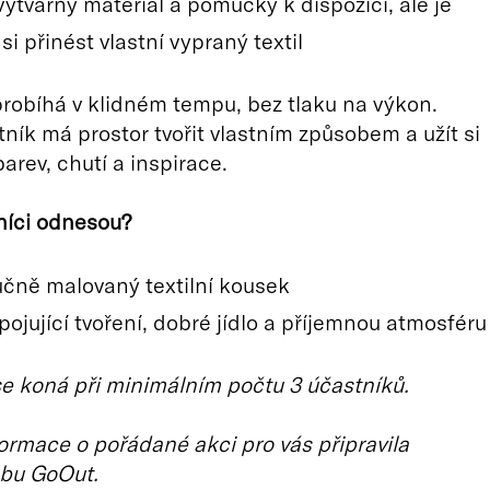
výtvarný materiál a pomůcky k dispozici, ale je
i přinést vlastní vypraný textil
obíhá v klidném tempu, bez tlaku na výkon.
ník má prostor tvořit vlastním způsobem a užít si
arev, chutí a inspirace.
níci odnesou?
učně malovaný textilní kousek
pojující tvoření, dobré jídlo a příjemnou atmosféru
 koná při minimálním počtu 3 účastníků.
ormace o pořádané akci pro vás připravila
bu GoOut.