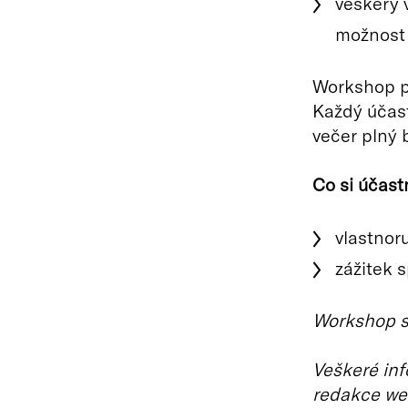
veškerý 
možnost s
Workshop pr
Každý účast
večer plný b
Co si účast
vlastnor
zážitek s
Workshop se
Veškeré inf
redakce we