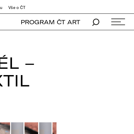
du
Vše o ČT
PROGRAM ČT ART
ÉL –
TIL