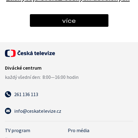
více
261 136 113
info@ceskatelevize.cz
TV program
Pro média