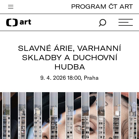
PROGRAM ČT ART
Česká televize
Zpravodajství
Sport
SLAVNÉ ÁRIE, VARHANNÍ
iVysílání
SKLADBY A DUCHOVNÍ
HUDBA
TV program
9. 4. 2026 18:00, Praha
Pro děti
edu
Vše o ČT