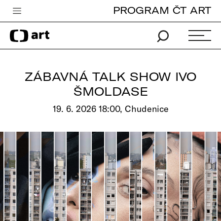
PROGRAM ČT ART
Česká televize
Zpravodajství
Sport
ZÁBAVNÁ TALK SHOW IVO
iVysílání
ŠMOLDASE
TV program
19. 6. 2026 18:00, Chudenice
Pro děti
edu
Vše o ČT