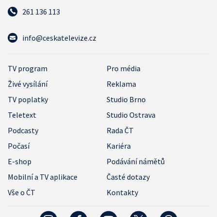
261 136 113
info@ceskatelevize.cz
TV program
Pro média
Živé vysílání
Reklama
TV poplatky
Studio Brno
Teletext
Studio Ostrava
Podcasty
Rada ČT
Počasí
Kariéra
E-shop
Podávání námětů
Mobilní a TV aplikace
Časté dotazy
Vše o ČT
Kontakty