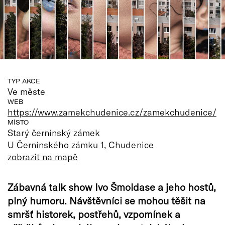
TYP AKCE
Ve měste
WEB
https://www.zamekchudenice.cz/zamekchudenice/
MÍSTO
Starý černínský zámek
U Černínského zámku 1, Chudenice
zobrazit na mapě
Zábavná talk show Ivo Šmoldase a jeho hostů,
plný humoru. Návštěvníci se mohou těšit na
smršť historek, postřehů, vzpomínek a