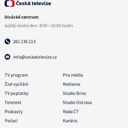
261 136 113
info@ceskatelevize.cz
TV program
Pro média
Živé vysílání
Reklama
TV poplatky
Studio Brno
Teletext
Studio Ostrava
Podcasty
Rada ČT
Počasí
Kariéra