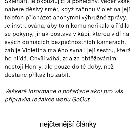
Sklenar), je okouzlující a pohledný. Večer však
nabere děsivý směr, když začnou Violet na její
telefon přicházet anonymní výhružné zprávy.
Je instruována, aby to nikomu neříkala a řídila
se pokyny, jinak postava v kápi, kterou vidí na
svých domácích bezpečnostních kamerách,
zabije Violetina malého syna i její sestru, která
ho hlídá. Chvíli váhá, zda za obtěžováním
nestojí Henry, ale pouze do té doby, než
dostane příkaz ho zabít.
Veškeré informace o pořádané akci pro vás
připravila redakce webu GoOut.
nejčtenější články