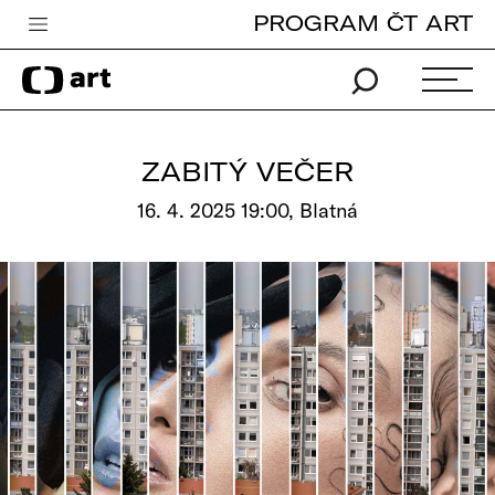
PROGRAM ČT ART
Česká televize
Zpravodajství
Sport
ZABITÝ VEČER
iVysílání
16. 4. 2025 19:00, Blatná
TV program
Pro děti
edu
Vše o ČT