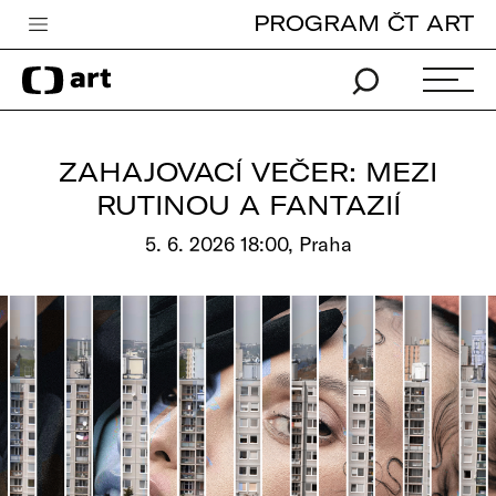
PROGRAM ČT ART
Česká televize
Zpravodajství
Sport
ZAHAJOVACÍ VEČER: MEZI
iVysílání
RUTINOU A FANTAZIÍ
TV program
5. 6. 2026 18:00, Praha
Pro děti
edu
Vše o ČT