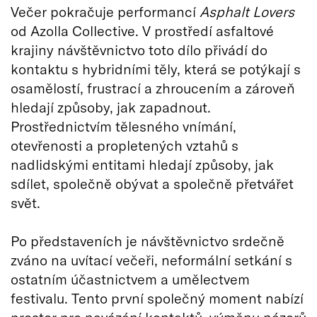
Večer pokračuje performancí
Asphalt Lovers
od Azolla Collective. V prostředí asfaltové
krajiny návštěvnictvo toto dílo přivádí do
kontaktu s hybridními těly, která se potýkají s
osamělostí, frustrací a zhroucením a zároveň
hledají způsoby, jak zapadnout.
Prostřednictvím tělesného vnímání,
otevřenosti a propletených vztahů s
nadlidskými entitami hledají způsoby, jak
sdílet, společně obývat a společně přetvářet
svět.
Po představeních je návštěvnictvo srdečně
zváno na uvítací večeři, neformální setkání s
ostatním účastnictvem a umělectvem
festivalu. Tento první společný moment nabízí
prostor pro navázání kontaktů, výměnu názorů