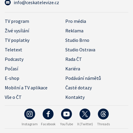
info@ceskatelevize.cz
TV program
Pro média
Živé vysílání
Reklama
TV poplatky
Studio Brno
Teletext
Studio Ostrava
Podcasty
Rada ČT
Počasí
Kariéra
E-shop
Podávání námětů
Mobilní a TV aplikace
Časté dotazy
Vše o ČT
Kontakty
Instagram
Facebook
YouTube
X (Twitter)
Threads