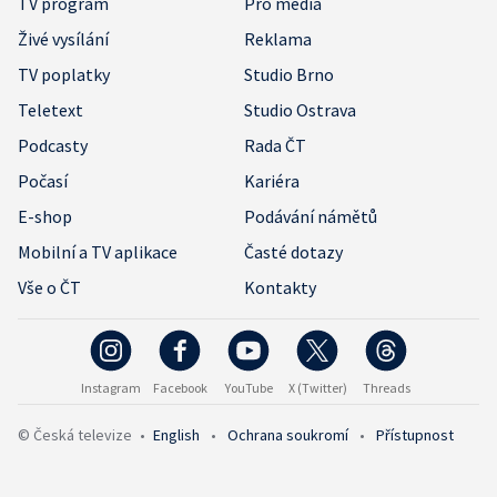
TV program
Pro média
Živé vysílání
Reklama
TV poplatky
Studio Brno
Teletext
Studio Ostrava
Podcasty
Rada ČT
Počasí
Kariéra
E-shop
Podávání námětů
Mobilní a TV aplikace
Časté dotazy
Vše o ČT
Kontakty
Instagram
Facebook
YouTube
X (Twitter)
Threads
© Česká televize
•
English
•
Ochrana soukromí
•
Přístupnost