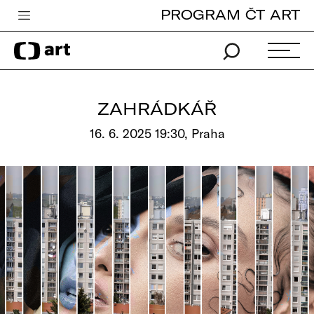
PROGRAM ČT ART
Česká televize
Zpravodajství
Sport
ZAHRÁDKÁŘ
iVysílání
16. 6. 2025 19:30, Praha
TV program
Pro děti
edu
Vše o ČT