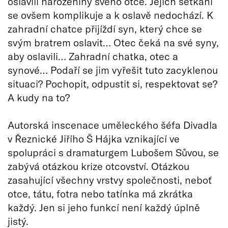
oslavili narozeniny svého otce. Jejich setkání
se ovšem komplikuje a k oslavě nedochází. K
zahradní chatce přijíždí syn, který chce se
svým bratrem oslavit… Otec čeká na své syny,
aby oslavili… Zahradní chatka, otec a
synové… Podaří se jim vyřešit tuto zacyklenou
situaci? Pochopit, odpustit si, respektovat se?
A kudy na to?
Autorská inscenace uměleckého šéfa Divadla
v Řeznické Jiřího Š Hájka vznikající ve
spolupráci s dramaturgem Lubošem Sůvou, se
zabývá otázkou krize otcovství. Otázkou
zasahující všechny vrstvy společnosti, neboť
otce, tátu, fotra nebo tatínka má zkrátka
každý. Jen si jeho funkcí není každý úplně
jistý.