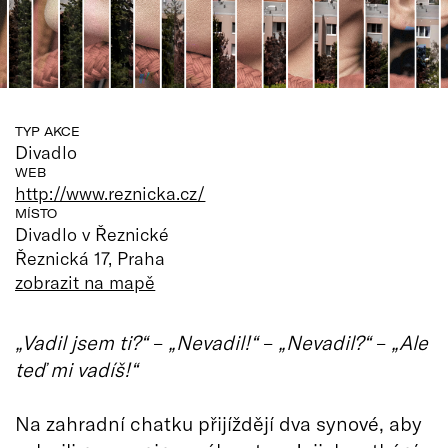
TYP AKCE
Divadlo
WEB
http://www.reznicka.cz/
MÍSTO
Divadlo v Řeznické
Řeznická 17, Praha
zobrazit na mapě
„Vadil jsem ti?“
–
„Nevadil!“
–
„Nevadil?“
–
„Ale
teď mi vadíš!“
Na zahradní chatku přijíždějí dva synové, aby