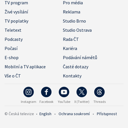
TV program
Pro média
Živé vysílání
Reklama
TV poplatky
Studio Brno
Teletext
Studio Ostrava
Podcasty
Rada ČT
Počasí
Kariéra
E-shop
Podávání námětů
Mobilní a TV aplikace
Časté dotazy
Vše o ČT
Kontakty
Instagram
Facebook
YouTube
X (Twitter)
Threads
© Česká televize
•
English
•
Ochrana soukromí
•
Přístupnost