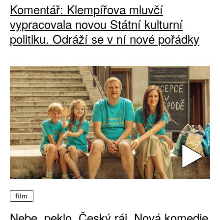
Komentář: Klempířova mluvčí
vypracovala novou Státní kulturní
politiku. Odráží se v ní nové pořádky
film
Nebe, peklo, Český ráj. Nová komedie