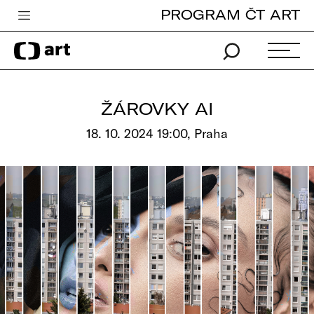
PROGRAM ČT ART
Česká televize
Zpravodajství
Sport
ŽÁROVKY AI
iVysílání
18. 10. 2024 19:00, Praha
TV program
Pro děti
edu
Vše o ČT