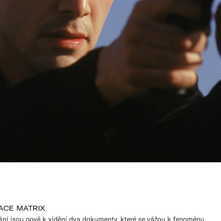
ACE MATRIX
lání jsou nově k vidění dva dokumenty, které se vážou k fenoménu