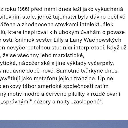
z roku 1999 před námi dnes leží jako vykuchaná
pitevním stole, jehož tajemství byla dávno pečlivě
vážena a zhodnocena stovkami intelektuálek
álů, které inspiroval k hlubokým úvahám o povaze
nosti. Snímek sester Lilly a Lany Wachowských
veň nevyčerpatelnou studnicí interpretací. Když už
, že se všechny jeho marxistické,
tické, náboženské a jiné výklady vyčerpaly,
 v nedávné době nové. Samotné tvůrkyně dnes
ysvětlují jako metaforu jejich tranzice. Úplně
lenkový tábor americké společnosti zatím
vný motiv modré a červené pilulky k rozdělování
se „správnými“ názory a na ty „zaslepené“.