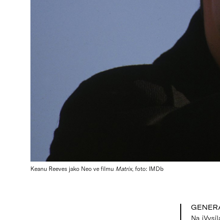
Keanu Reeves jako Neo ve filmu
Matrix
, foto: IMDb
GENER
Na iVysí