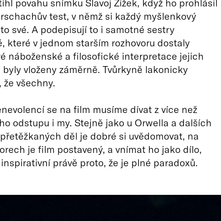
tihl povahu snímku Slavoj Žižek, když ho prohlásil
orschachův test, v němž si každý myšlenkový
to své. A podepisují to i samotné sestry
 které v jednom starším rozhovoru dostaly
ré náboženské a filosofické interpretace jejich
j byly vloženy záměrně. Tvůrkyně lakonicky
 že všechny.
enevolencí se na film musíme dívat z více než
ého odstupu i my. Stejně jako u Orwella a dalších
přetěžkaných děl je dobré si uvědomovat, na
orech je film postavený, a vnímat ho jako dílo,
 inspirativní právě proto, že je plné paradoxů.