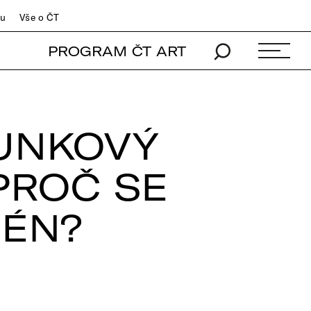
du
Vše o ČT
PROGRAM ČT ART
PUNKOVÝ
PROČ SE
MÉN?