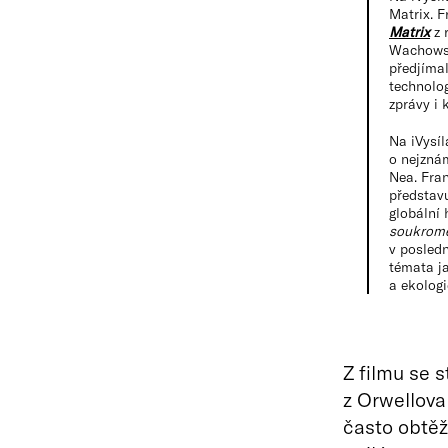
Matrix. 
Matrix
z 
Wachowsk
předjíma
technolog
zprávy i 
Na iVysíl
o nejznám
Nea. Fra
představu
globální 
soukromé
v posledn
témata ja
a ekologi
Z filmu se 
z Orwellov
často obtě