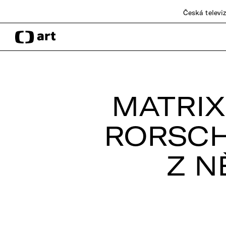
Česká televi
MATRIX
RORSCH
Z N