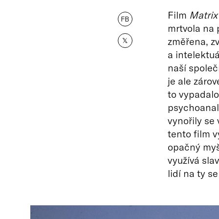
Film
Matrix
FB
mrtvola na 
změřena, z
𝕏
a intelektu
naší společ
je ale záro
to vypadalo
psychoanaly
vynořily se
tento film v
opačný myš
využívá sla
lidí na ty 