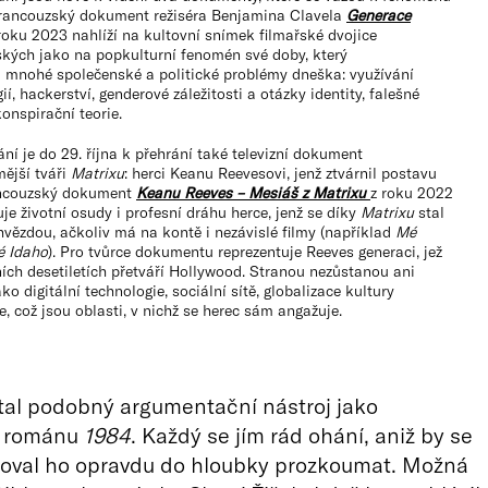
Francouzský dokument režiséra Benjamina Clavela
Generace
roku 2023 nahlíží na kultovní snímek filmařské dvojice
ých jako na popkulturní fenomén své doby, který
l mnohé společenské a politické problémy dneška: využívání
ií, hackerství, genderové záležitosti a otázky identity, falešné
konspirační teorie.
ání je do 29. října k přehrání také televizní dokument
ější tváři
Matrixu
: herci Keanu Reevesovi, jenž ztvárnil postavu
ncouzský dokument
Keanu Reeves – Mesiáš z Matrixu
z roku 2022
je životní osudy i profesní dráhu herce, jenž se díky
Matrixu
stal
hvězdou, ačkoliv má na kontě i nezávislé filmy (například
Mé
 Idaho
). Pro tvůrce dokumentu reprezentuje Reeves generaci, jež
ích desetiletích přetváří Hollywood. Stranou nezůstanou ani
ko digitální technologie, sociální sítě, globalizace kultury
e, což jsou oblasti, v nichž se herec sám angažuje.
stal podobný argumentační nástroj jako
a románu
1984
. Každý se jím rád ohání, aniž by se
žoval ho opravdu do hloubky prozkoumat. Možná