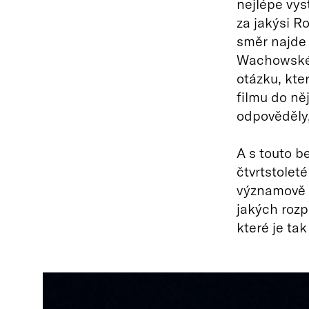
nejlépe vys
za jakýsi R
směr najde 
Wachowské,
otázku, kte
filmu do ně
odpověděly,
A s touto b
čtvrtstolet
významově 
jakých rozp
které je tak