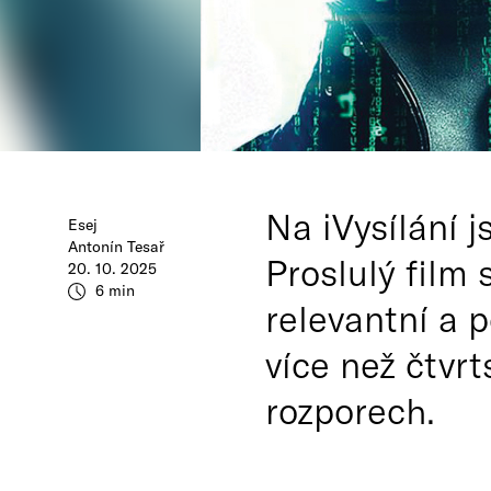
Na iVysílání 
Esej
Antonín Tesař
Proslulý film
20. 10. 2025
6 min
relevantní a 
více než čtvr
rozporech.