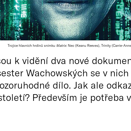
Trojice hlavních hrdinů snímku
Matrix
: Neo (Keanu Reeves), Trinity (Carrie-A
jsou k vidění dva nové dokume
 sester Wachowských se v nich 
pozoruhodné dílo. Jak ale odka
tstoletí? Především je potřeba 