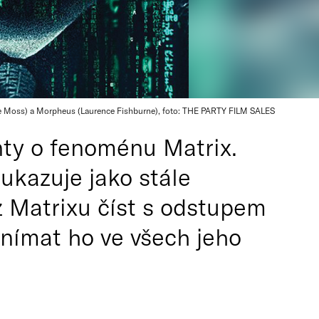
nne Moss) a Morpheus (Laurence Fishburne), foto: THE PARTY FILM SALES
nty o fenoménu Matrix.
ukazuje jako stále
z Matrixu číst s odstupem
vnímat ho ve všech jeho