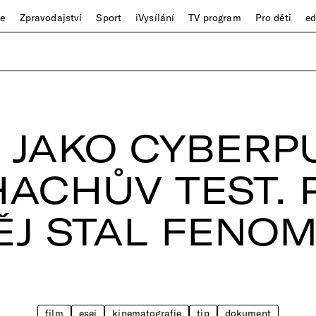
ze
Zpravodajství
Sport
iVysílání
TV program
Pro děti
e
 JAKO CYBER
ACHŮV TEST. 
ĚJ STAL FENO
film
esej
kinematografie
tip
dokument