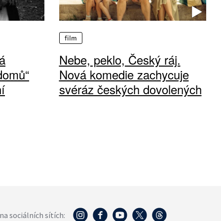
film
á
Nebe, peklo, Český ráj.
 domů“
Nová komedie zachycuje
í
svéráz českých dovolených
na sociálních sítích: