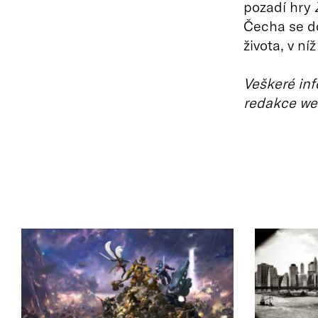
pozadí hry
Čecha se do
života, v ní
Veškeré inf
redakce we