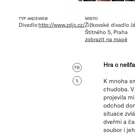
TYP AKCE
WEB
MÍSTO
Divadlo
http://www.zdjc.cz/
Žižkovské divadlo 
Štítného 5, Praha
zobrazit na mapě
Hra o nešťa
FB
K mnoha sm
𝕏
chudoba. V 
projevila m
odchod dom
situace zvl
dveřmi a ča
soubor i jeh