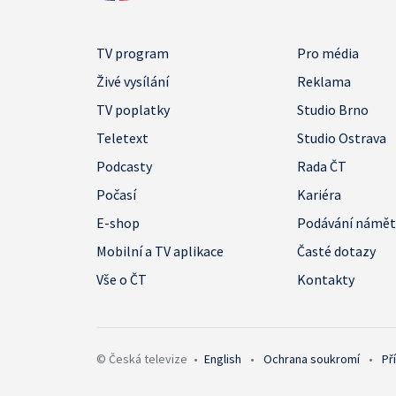
TV program
Pro média
Živé vysílání
Reklama
TV poplatky
Studio Brno
Teletext
Studio Ostrava
Podcasty
Rada ČT
Počasí
Kariéra
E-shop
Podávání námě
Mobilní a TV aplikace
Časté dotazy
Vše o ČT
Kontakty
© Česká televize
•
English
•
Ochrana soukromí
•
Př