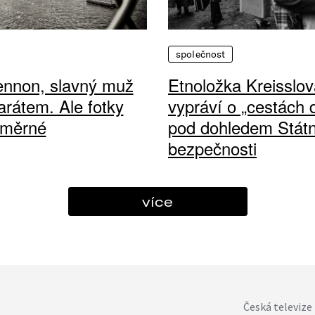
společnost
ennon, slavný muž
Etnoložka Kreisslov
arátem. Ale fotky
vypráví o „cestách
ůměrné
pod dohledem Státn
bezpečnosti
více
Česká televize 