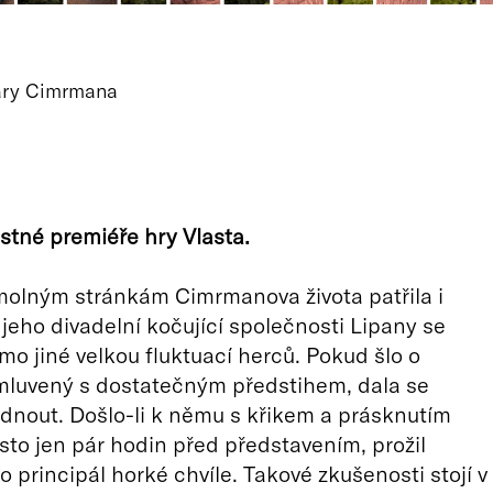
Járy Cimrmana
stné premiéře hry Vlasta.
olným stránkám Cimrmanova života patřila i
jeho divadelní kočující společnosti Lipany se
imo jiné velkou fluktuací herců. Pokud šlo o
luvený s dostatečným předstihem, dala se
ádnout. Došlo-li k němu s křikem a prásknutím
sto jen pár hodin před představením, prožil
o principál horké chvíle. Takové zkušenosti stojí v