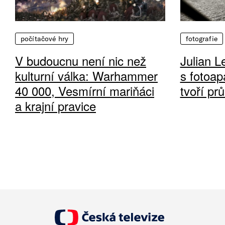
počítačové hry
fotografie
V budoucnu není nic než
Julian L
kulturní válka: Warhammer
s fotoap
40 000, Vesmírní mariňáci
tvoří pr
a krajní pravice