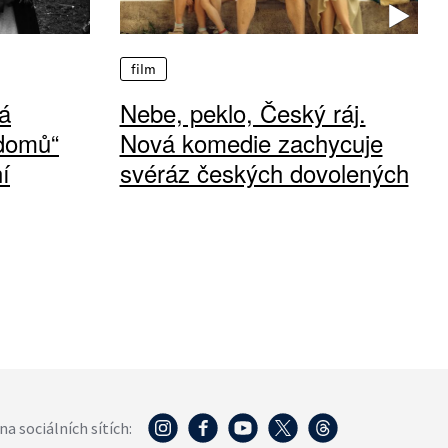
film
á
Nebe, peklo, Český ráj.
 domů“
Nová komedie zachycuje
í
svéráz českých dovolených
na sociálních sítích: