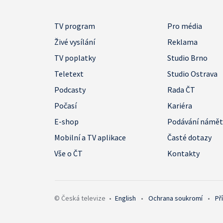
TV program
Pro média
Živé vysílání
Reklama
TV poplatky
Studio Brno
Teletext
Studio Ostrava
Podcasty
Rada ČT
Počasí
Kariéra
E-shop
Podávání námě
Mobilní a TV aplikace
Časté dotazy
Vše o ČT
Kontakty
© Česká televize
•
English
•
Ochrana soukromí
•
Př