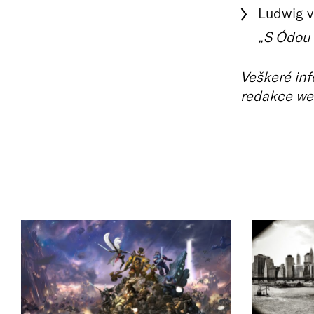
Ludwig v
„S Ódou 
Veškeré inf
redakce we