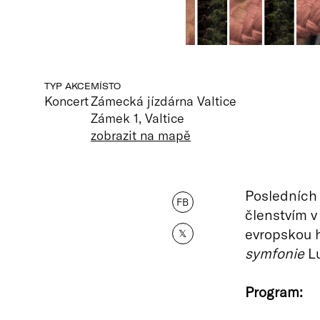
TYP AKCE
MÍSTO
Koncert
Zámecká jízdárna Valtice
Zámek 1, Valtice
zobrazit na mapě
Posledních 
FB
členstvím v
evropskou 
𝕏
symfonie
Lu
Program: