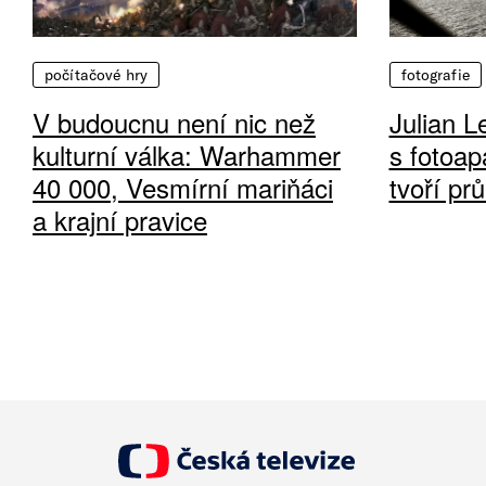
počítačové hry
fotografie
V budoucnu není nic než
Julian L
kulturní válka: Warhammer
s fotoap
40 000, Vesmírní mariňáci
tvoří pr
a krajní pravice