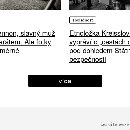
společnost
ennon, slavný muž
Etnoložka Kreisslov
arátem. Ale fotky
vypráví o „cestách
ůměrné
pod dohledem Státn
bezpečnosti
více
Česká televize 