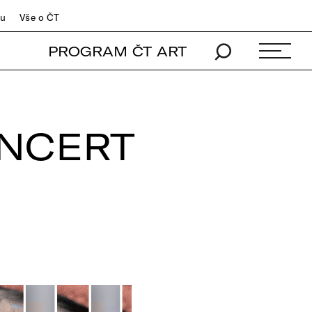
du
Vše o ČT
PROGRAM ČT ART
NCERT