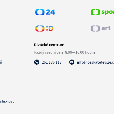
tů
261 136 113
info@ceskatelevize.
ístupnost