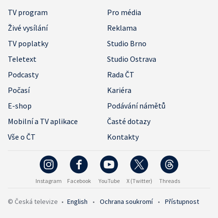
TV program
Pro média
Živé vysílání
Reklama
TV poplatky
Studio Brno
Teletext
Studio Ostrava
Podcasty
Rada ČT
Počasí
Kariéra
E-shop
Podávání námětů
Mobilní a TV aplikace
Časté dotazy
Vše o ČT
Kontakty
Instagram
Facebook
YouTube
X (Twitter)
Threads
© Česká televize
•
English
•
Ochrana soukromí
•
Přístupnost