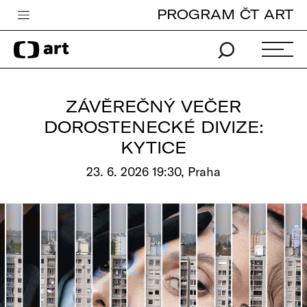
PROGRAM ČT ART
Česká televize
Zpravodajství
Sport
ZÁVĚREČNÝ VEČER
iVysílání
DOROSTENECKÉ DIVIZE:
KYTICE
TV program
23. 6. 2026 19:30, Praha
Pro děti
edu
Vše o ČT