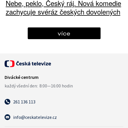
Nebe, peklo, Český ráj. Nová komedie
zachycuje svéráz českých dovolených
více
261 136 113
info@ceskatelevize.cz