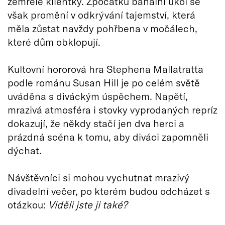
zemřelé klientky. Zpočátku banální úkol se
však promění v odkrývání tajemství, která
měla zůstat navždy pohřbena v močálech,
které dům obklopují.
Kultovní hororová hra Stephena Mallatratta
podle románu Susan Hill je po celém světě
uváděna s diváckým úspěchem. Napětí,
mrazivá atmosféra i stovky vyprodaných repríz
dokazují, že někdy stačí jen dva herci a
prázdná scéna k tomu, aby diváci zapomněli
dýchat.
Návštěvníci si mohou vychutnat mrazivý
divadelní večer, po kterém budou odcházet s
otázkou:
Viděli jste ji také?