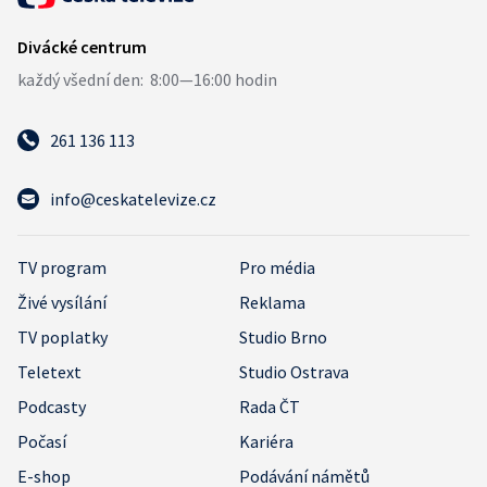
261 136 113
info@ceskatelevize.cz
TV program
Pro média
Živé vysílání
Reklama
TV poplatky
Studio Brno
Teletext
Studio Ostrava
Podcasty
Rada ČT
Počasí
Kariéra
E-shop
Podávání námětů