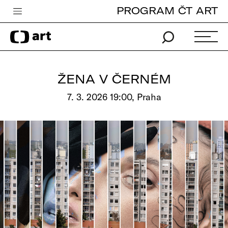
PROGRAM ČT ART
Česká televize
Zpravodajství
Sport
ŽENA V ČERNÉM
iVysílání
7. 3. 2026 19:00, Praha
TV program
Pro děti
edu
Vše o ČT