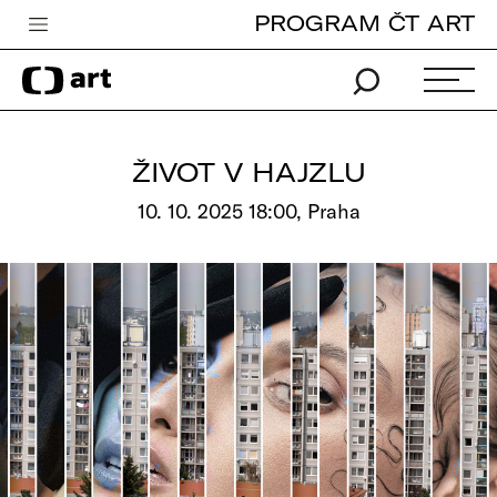
PROGRAM ČT ART
Česká televize
Zpravodajství
Sport
ŽIVOT V HAJZLU
iVysílání
10. 10. 2025 18:00, Praha
TV program
Pro děti
edu
Vše o ČT