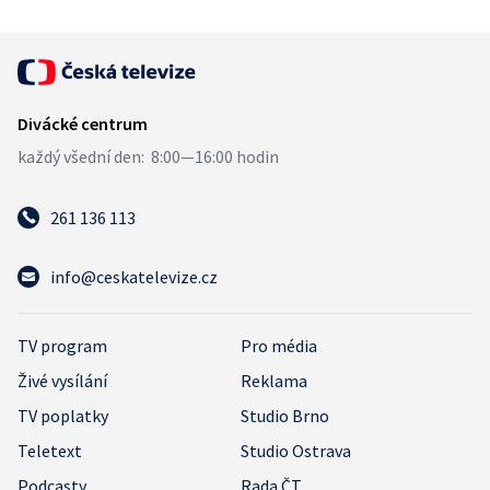
261 136 113
info@ceskatelevize.cz
TV program
Pro média
Živé vysílání
Reklama
TV poplatky
Studio Brno
Teletext
Studio Ostrava
Podcasty
Rada ČT