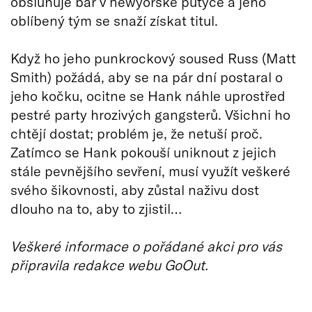
obsluhuje bar v newyorské putyce a jeho
oblíbený tým se snaží získat titul.
Když ho jeho punkrockový soused Russ (Matt
Smith) požádá, aby se na pár dní postaral o
jeho kočku, ocitne se Hank náhle uprostřed
pestré party hrozivých gangsterů. Všichni ho
chtějí dostat; problém je, že netuší proč.
Zatímco se Hank pokouší uniknout z jejich
stále pevnějšího sevření, musí využít veškeré
svého šikovnosti, aby zůstal naživu dost
dlouho na to, aby to zjistil…
Veškeré informace o pořádané akci pro vás
připravila redakce webu GoOut.