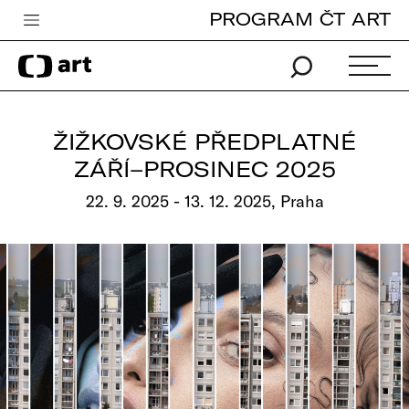
PROGRAM ČT ART
Česká televize
Zpravodajství
Sport
ŽIŽKOVSKÉ PŘEDPLATNÉ
iVysílání
ZÁŘÍ–PROSINEC 2025
TV program
22. 9. 2025 - 13. 12. 2025, Praha
Pro děti
edu
Vše o ČT