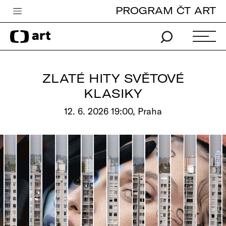
PROGRAM ČT ART
Česká televize
Zpravodajství
Sport
ZLATÉ HITY SVĚTOVÉ
iVysílání
KLASIKY
TV program
12. 6. 2026 19:00, Praha
Pro děti
edu
Vše o ČT