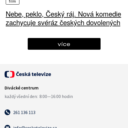
film
Nebe, peklo, Český ráj. Nová komedie
zachycuje svéráz českých dovolených
více
261 136 113
info@ceskatelevize.cz