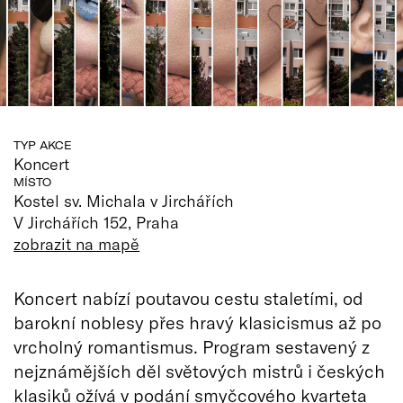
TYP AKCE
Koncert
MÍSTO
Kostel sv. Michala v Jirchářích
V Jirchářích 152, Praha
zobrazit na mapě
Koncert nabízí poutavou cestu staletími, od
barokní noblesy přes hravý klasicismus až po
vrcholný romantismus. Program sestavený z
nejznámějších děl světových mistrů i českých
klasiků ožívá v podání smyčcového kvarteta