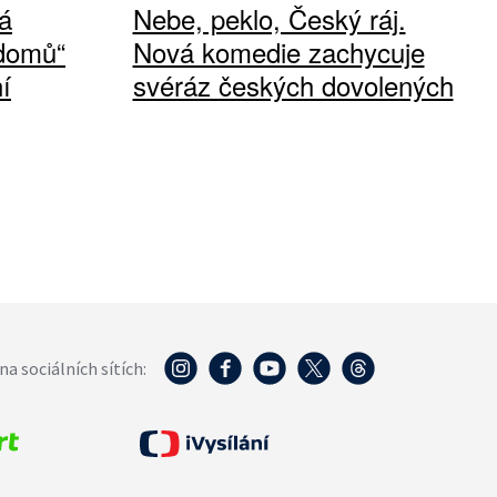
á
Nebe, peklo, Český ráj.
 domů“
Nová komedie zachycuje
í
svéráz českých dovolených
na sociálních sítích: