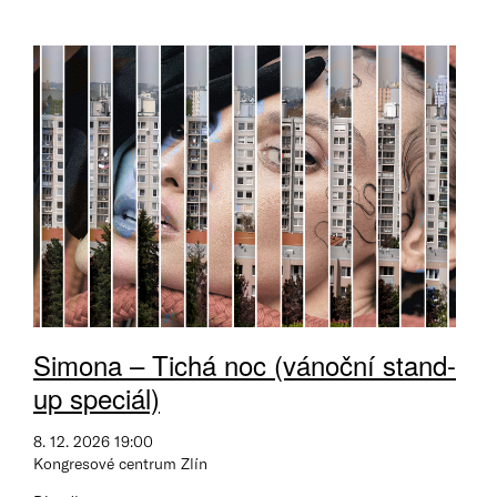
Simona – Tichá noc (vánoční stand-
up speciál)
8. 12. 2026 19:00
Kongresové centrum Zlín