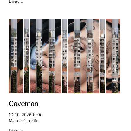
Divadlo
Caveman
10. 10. 2026 19:00
Malá scéna Zlín
Divadlo