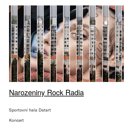
Narozeniny Rock Radia
Sportovní hala Datart
Koncert