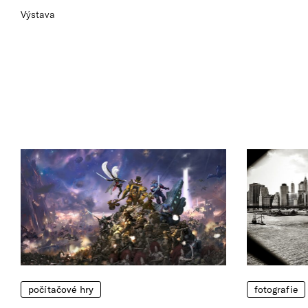
Výstava
počítačové hry
fotografie