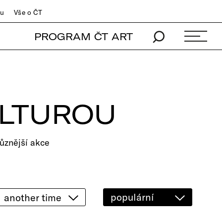
du
Vše o ČT
PROGRAM ČT ART
ULTUROU
ůznější akce
populární