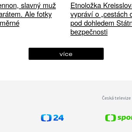
ennon, slavný muž
Etnoložka Kreisslov
arátem. Ale fotky
vypráví o „cestách
ůměrné
pod dohledem Státn
bezpečnosti
více
Česká televize 