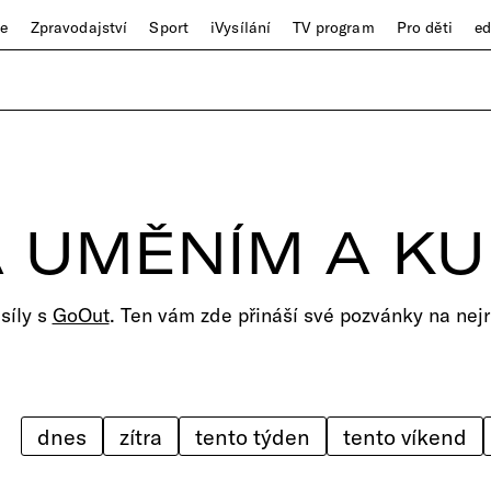
ze
Zpravodajství
Sport
iVysílání
TV program
Pro děti
e
 UMĚNÍM A K
 síly s
GoOut
. Ten vám zde přináší své pozvánky na nejr
dnes
zítra
tento týden
tento víkend