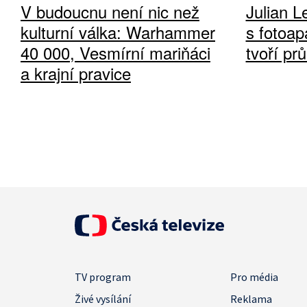
V budoucnu není nic než
Julian L
kulturní válka: Warhammer
s fotoap
40 000, Vesmírní mariňáci
tvoří pr
a krajní pravice
TV program
Pro média
Živé vysílání
Reklama