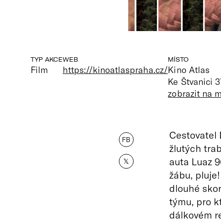
TYP AKCE
WEB
MÍSTO
Film
https://kinoatlaspraha.cz/
Kino Atlas
Ke Štvanici 3
zobrazit na 
Cestovatel 
FB
žlutých tra
auta Luaz 96
𝕏
žábu, pluje
dlouhé skor
týmu, pro k
dálkovém r