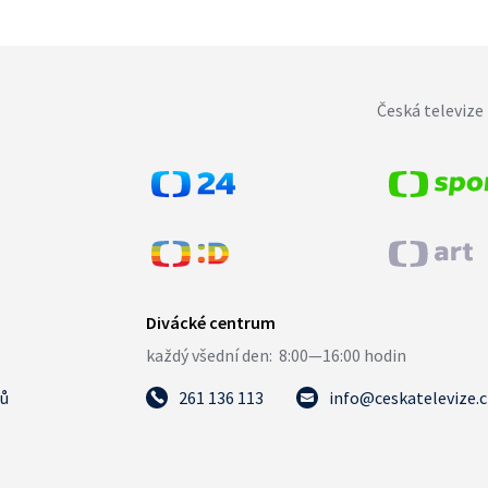
Česká televize 
tů
261 136 113
info@ceskatelevize.