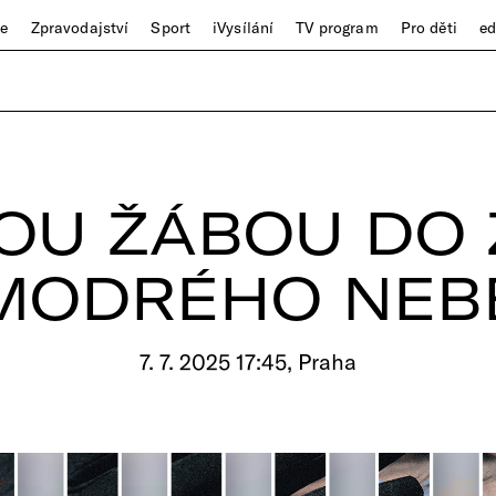
ze
Zpravodajství
Sport
iVysílání
TV program
Pro děti
e
OU ŽÁBOU DO
MODRÉHO NEB
7. 7. 2025 17:45, Praha