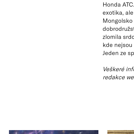
Honda ATC. 
exotika, al
Mongolsko –
dobrodružst
zlomila sr
kde nejsou 
Jeden ze s
Veškeré inf
redakce we