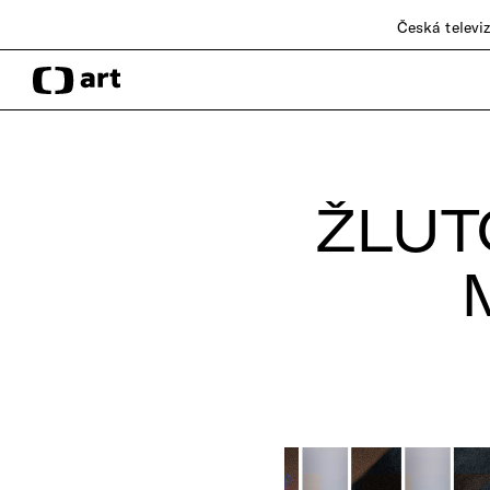
Česká televi
ŽLUT