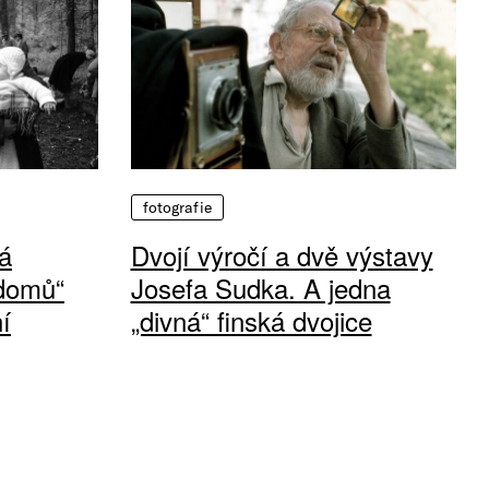
fotografie
á
Dvojí výročí a dvě výstavy
 domů“
Josefa Sudka. A jedna
í
„divná“ finská dvojice