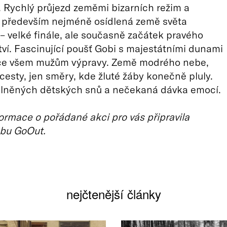
Rychlý průjezd zeměmi bizarních režim a
e především nejméně osídlená země světa
 velké finále, ale současně začátek pravého
ví. Fascinující poušť Gobi s majestátními dunami
dce všem mužům výpravy. Země modrého nebe,
cesty, jen směry, kde žluté žáby konečně pluly.
plněných dětských snů a nečekaná dávka emocí.
ormace o pořádané akci pro vás připravila
bu GoOut.
nejčtenější články