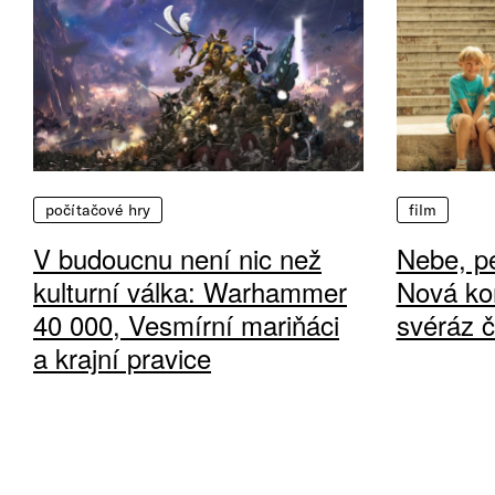
počítačové hry
film
V budoucnu není nic než
Nebe, pe
kulturní válka: Warhammer
Nová ko
40 000, Vesmírní mariňáci
svéráz 
a krajní pravice