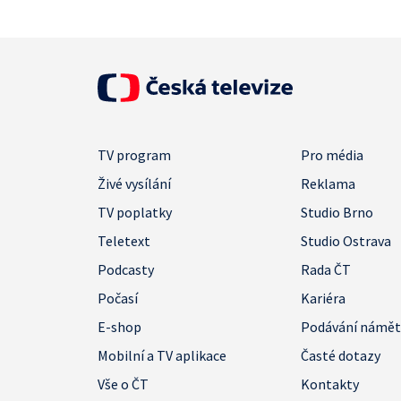
TV program
Pro média
Živé vysílání
Reklama
TV poplatky
Studio Brno
Teletext
Studio Ostrava
Podcasty
Rada ČT
Počasí
Kariéra
E-shop
Podávání námě
Mobilní a TV aplikace
Časté dotazy
Vše o ČT
Kontakty