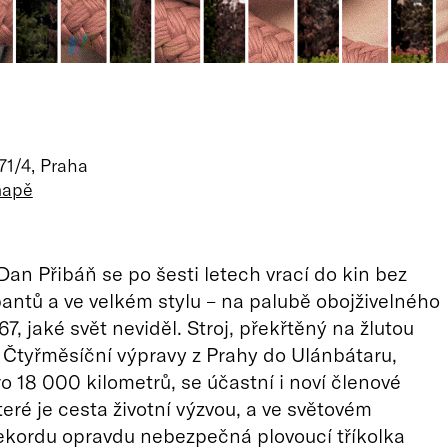
71/4, Praha
mapě
Dan Přibáň se po šesti letech vrací do kin bez
bantů a ve velkém stylu – na palubě obojživelného
7, jaké svět neviděl. Stroj, překřtěný na žlutou
! Čtyřměsíční výpravy z Prahy do Ulánbátaru,
o 18 000 kilometrů, se účastní i noví členové
teré je cesta životní výzvou, a ve světovém
ekordu opravdu nebezpečná plovoucí tříkolka