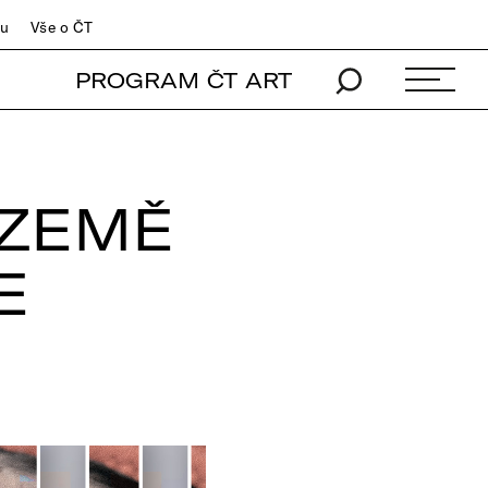
du
Vše o ČT
PROGRAM ČT ART
 ZEMĚ
E