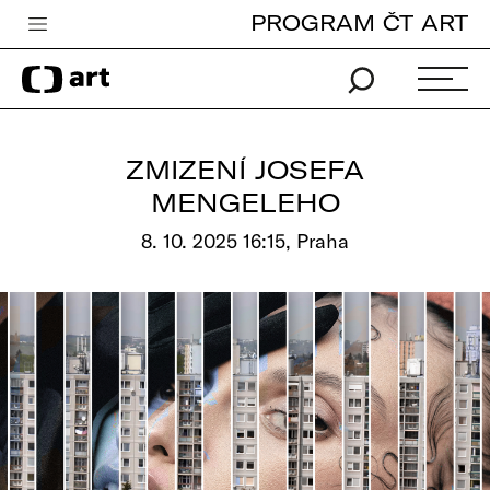
PROGRAM ČT ART
Česká televize
Zpravodajství
Sport
ZMIZENÍ JOSEFA
iVysílání
MENGELEHO
TV program
8. 10. 2025 16:15, Praha
Pro děti
edu
Vše o ČT