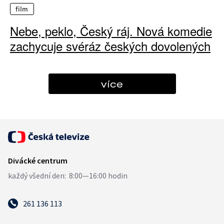
film
Nebe, peklo, Český ráj. Nová komedie
zachycuje svéráz českých dovolených
více
261 136 113