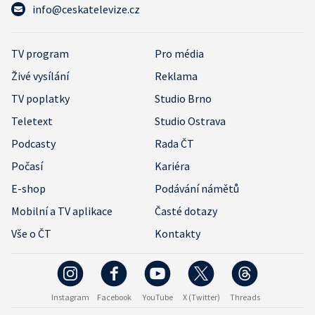
info@ceskatelevize.cz
TV program
Pro média
Živé vysílání
Reklama
TV poplatky
Studio Brno
Teletext
Studio Ostrava
Podcasty
Rada ČT
Počasí
Kariéra
E-shop
Podávání námětů
Mobilní a TV aplikace
Časté dotazy
Vše o ČT
Kontakty
Instagram
Facebook
YouTube
X (Twitter)
Threads