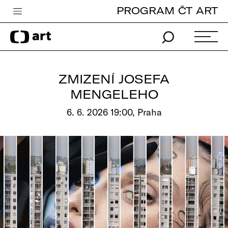
PROGRAM ČT ART
Česká televize
Zpravodajství
Sport
ZMIZENÍ JOSEFA
iVysílání
MENGELEHO
TV program
6. 6. 2026 19:00, Praha
Pro děti
edu
Vše o ČT