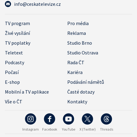
info@ceskatelevize.cz
TV program
Pro média
Živé vysílání
Reklama
TV poplatky
Studio Brno
Teletext
Studio Ostrava
Podcasty
Rada ČT
Počasí
Kariéra
E-shop
Podávání námětů
Mobilní a TV aplikace
Časté dotazy
Vše o ČT
Kontakty
Instagram
Facebook
YouTube
X (Twitter)
Threads