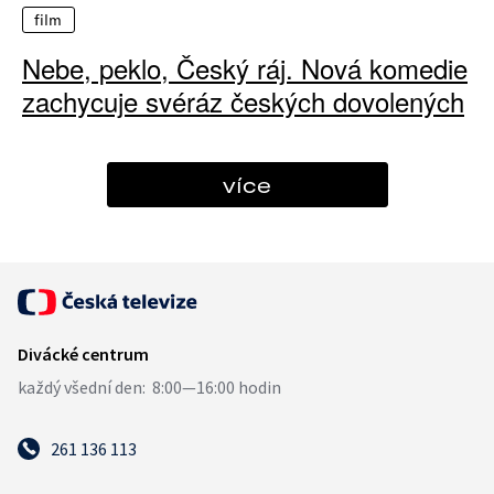
film
Nebe, peklo, Český ráj. Nová komedie
zachycuje svéráz českých dovolených
více
261 136 113