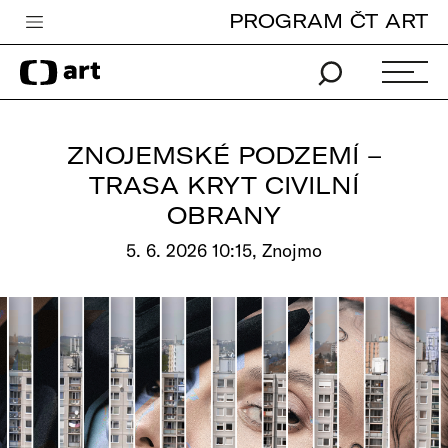
PROGRAM ČT ART
Česká televize
Zpravodajství
Sport
ZNOJEMSKÉ PODZEMÍ –
iVysílání
TRASA KRYT CIVILNÍ
OBRANY
TV program
5. 6. 2026 10:15, Znojmo
Pro děti
edu
Vše o ČT