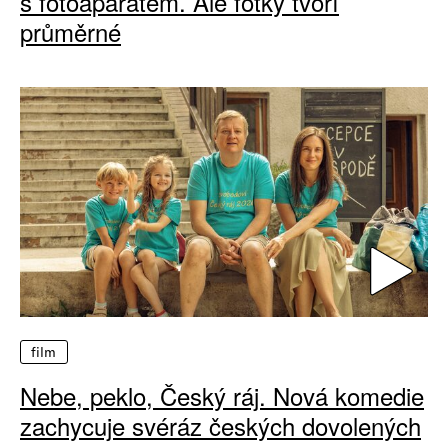
s fotoaparátem. Ale fotky tvoří
průměrné
film
Nebe, peklo, Český ráj. Nová komedie
zachycuje svéráz českých dovolených