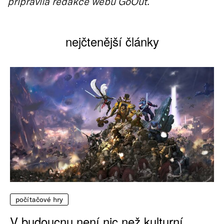
připravila redakce webu GoOut.
nejčtenější články
počítačové hry
V budoucnu není nic než kulturní