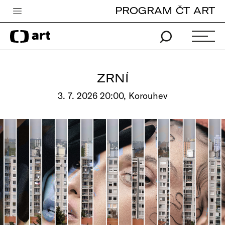
PROGRAM ČT ART
Česká televize
Zpravodajství
Sport
ZRNÍ
iVysílání
3. 7. 2026 20:00, Korouhev
TV program
Pro děti
edu
Vše o ČT