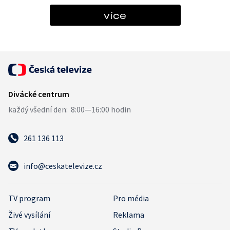
více
261 136 113
info@ceskatelevize.cz
TV program
Pro média
Živé vysílání
Reklama