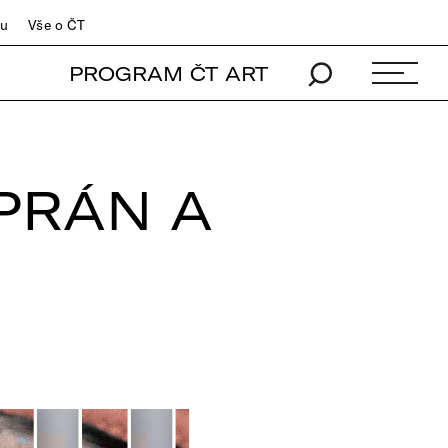
du
Vše o ČT
PROGRAM ČT ART
PRÁN A