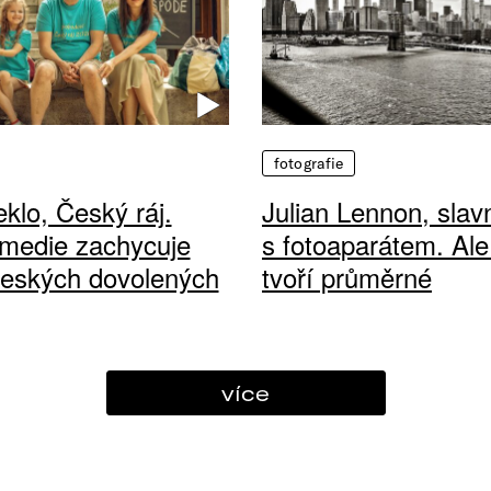
fotografie
klo, Český ráj.
Julian Lennon, sla
medie zachycuje
s fotoaparátem. Ale
českých dovolených
tvoří průměrné
více