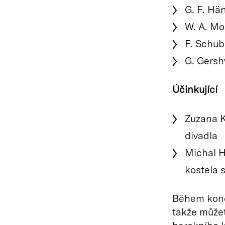
G. F. Hä
W. A. Moz
F. Schub
G. Gers
Účinkující
Zuzana K
divadla
Michal H
kostela 
Během konce
takže můžet