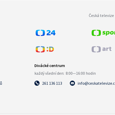
Česká televize 
tů
261 136 113
info@ceskatelevize.