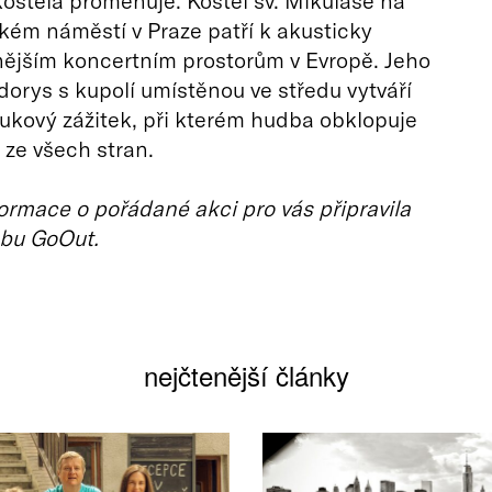
ostela proměňuje. Kostel sv. Mikuláše na
ém náměstí v Praze patří k akusticky
ějším koncertním prostorům v Evropě. Jeho
dorys s kupolí umístěnou ve středu vytváří
ukový zážitek, při kterém hudba obklopuje
ze všech stran.
ormace o pořádané akci pro vás připravila
bu GoOut.
nejčtenější články