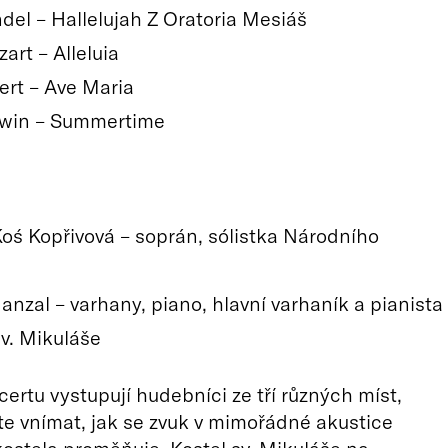
ndel – Hallelujah Z Oratoria Mesiáš
art – Alleluia
ert – Ave Maria
hwin – Summertime
oś Kopřivová – soprán, sólistka Národního
anzal – varhany, piano, hlavní varhaník a pianista
sv. Mikuláše
rtu vystupují hudebníci ze tří různých míst,
e vnímat, jak se zvuk v mimořádné akustice