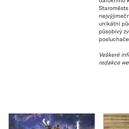
barokního k
Staroměstsk
nejvýjimečn
unikátní pů
působivý zv
posluchače 
Veškeré inf
redakce we