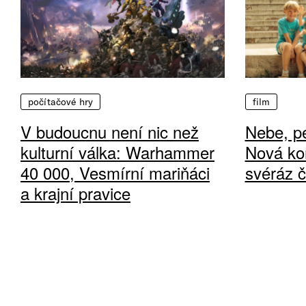
počítačové hry
film
V budoucnu není nic než
Nebe, pe
kulturní válka: Warhammer
Nová ko
40 000, Vesmírní mariňáci
svéráz 
a krajní pravice