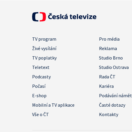
TV program
Pro média
Živé vysílání
Reklama
TV poplatky
Studio Brno
Teletext
Studio Ostrava
Podcasty
Rada ČT
Počasí
Kariéra
E-shop
Podávání námě
Mobilní a TV aplikace
Časté dotazy
Vše o ČT
Kontakty