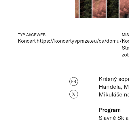
TYP AKCE
WEB
MÍS
Koncert
https://koncertyvpraze.eu/cs/domu/
Kos
St
zo
Krásný sopr
FB
Händela, Mo
Mikuláše n
𝕏
Program
Slavné Skl