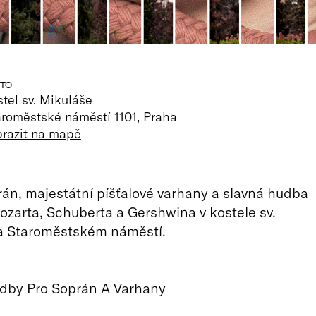
TO
tel sv. Mikuláše
aroměstské náměstí 1101, Praha
brazit na mapě
án, majestátní píšťalové varhany a slavná hudba
zarta, Schuberta a Gershwina v kostele sv.
a Staroměstském náměstí.
adby Pro Soprán A Varhany