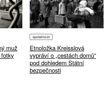
společnost
vný muž
Etnoložka Kreisslová
 fotky
vypráví o „cestách domů“
pod dohledem Státní
bezpečnosti