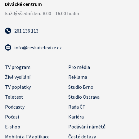
261 136 113
info@ceskatelevize.cz
TV program
Pro média
Živé vysílání
Reklama
TV poplatky
Studio Brno
Teletext
Studio Ostrava
Podcasty
Rada ČT
Počasí
Kariéra
E-shop
Podávání námětů
Mobilní a TV aplikace
Časté dotazy