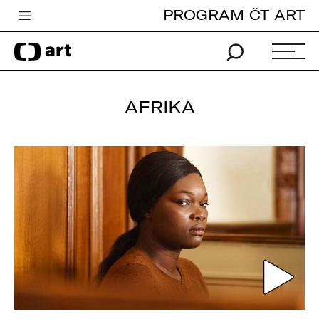
PROGRAM ČT ART
Česká televize
Zpravodajství
Sport
AFRIKA
iVysílání
TV program
Pro děti
edu
Vše o ČT