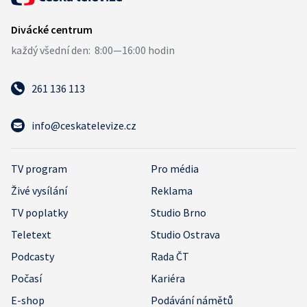
261 136 113
info@ceskatelevize.cz
TV program
Pro média
Živé vysílání
Reklama
TV poplatky
Studio Brno
Teletext
Studio Ostrava
Podcasty
Rada ČT
Počasí
Kariéra
E-shop
Podávání námětů