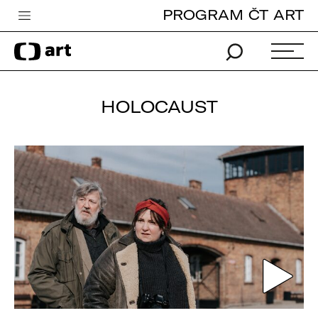
PROGRAM ČT ART
Česká televize
Zpravodajství
Sport
HOLOCAUST
iVysílání
TV program
Pro děti
edu
Vše o ČT