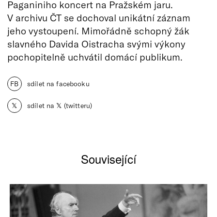
Paganiniho koncert na Pražském jaru.
V archivu ČT se dochoval unikátní záznam
jeho vystoupení. Mimořádně schopný žák
slavného Davida Oistracha svými výkony
pochopitelně uchvátil domácí publikum.
FB
sdílet na facebooku
𝕏
sdílet na 𝕏 (twitteru)
Související