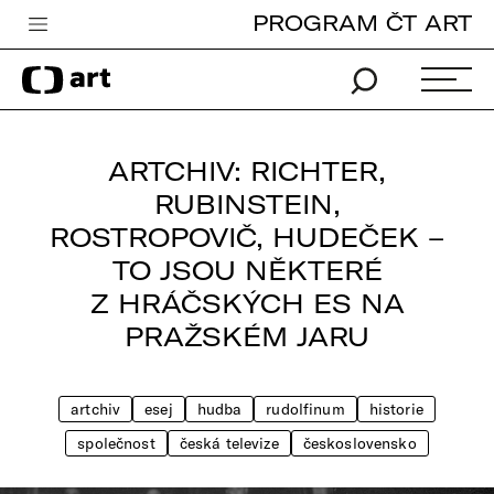
PROGRAM ČT ART
Česká televize
Zpravodajství
Sport
ARTCHIV: RICHTER,
iVysílání
RUBINSTEIN,
ROSTROPOVIČ, HUDEČEK –
TV program
TO JSOU NĚKTERÉ
Pro děti
Z HRÁČSKÝCH ES NA
edu
PRAŽSKÉM JARU
Vše o ČT
artchiv
esej
hudba
rudolfinum
historie
společnost
česká televize
československo