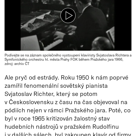
Podívejte se na záznam společného vystoupení klavíristy Svjatoslava Richtera a
Symfonického orchestru hl. města Prahy FOK během Pražského jara 1966,
zdroj: archiv ČT
Ale pryč od estrády. Roku 1950 k nám poprvé
zamířil fenomenální sovětský pianista
Svjatoslav Richter, který se potom
v Československu z času na čas objevoval na
pódiích nejen v rámci Pražského jara. Poté, co
byl v roce 1965 kritizován žalostný stav
hudebních nástrojů v pražském Rudolfinu
i v dalších sálech, byl zakoupen klavír od firmy