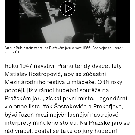
Arthur Rubinstein zahrál na Pražském jaru v roce 1966. Podívejte se!, zdroj:
archiv ČT
Roku 1947 navštívil Prahu tehdy dvacetiletý
Mstislav Rostropovič, aby se zúčastnil
Mezinárodního festivalu mládeže. O tři roky
později, již v rámci hudební soutěže na
Pražském jaru, získal první místo. Legendární
violoncellista, žák Šostakoviče a Prokofjeva,
bývá řazen mezi nejvěhlasnější nástrojové
interprety minulého století. Na Pražské jaro se
rád vracel, dostal se také do jury hudební