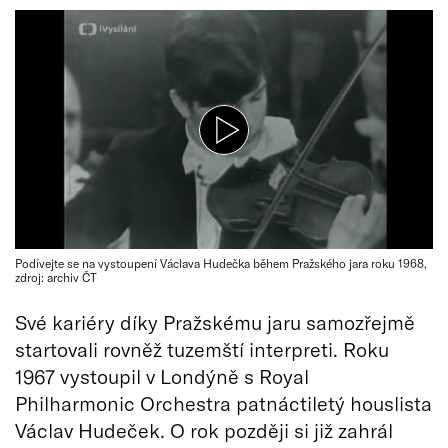
Podívejte se na vystoupení Václava Hudečka během Pražského jara roku 1968,
zdroj: archiv ČT
Své kariéry díky Pražskému jaru samozřejmě
startovali rovněž tuzemští interpreti. Roku
1967 vystoupil v Londýně s Royal
Philharmonic Orchestra patnáctiletý houslista
Václav Hudeček. O rok později si již zahrál