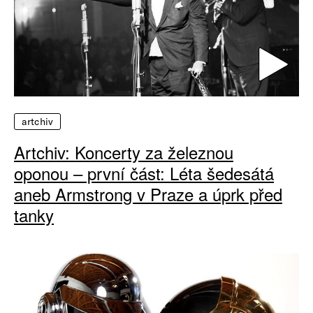
artchiv
Artchiv: Koncerty za železnou
oponou – první část: Léta šedesátá
aneb Armstrong v Praze a úprk před
tanky