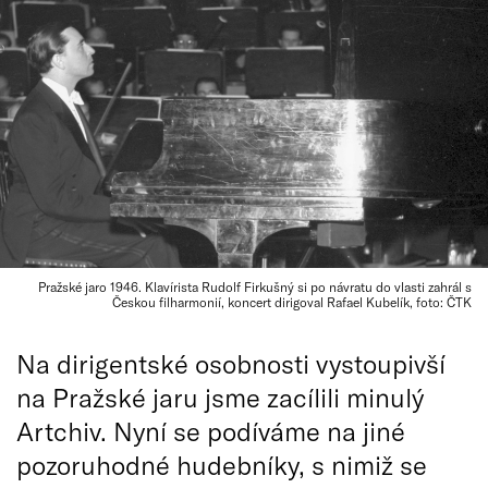
Pražské jaro 1946. Klavírista Rudolf Firkušný si po návratu do vlasti zahrál s
Českou filharmonií, koncert dirigoval Rafael Kubelík, foto: ČTK
Na dirigentské osobnosti vystoupivší
na Pražské jaru jsme zacílili minulý
Artchiv. Nyní se podíváme na jiné
pozoruhodné hudebníky, s nimiž se