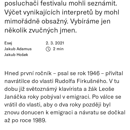
posluchači festivalu mohli seznámit.
Výčet vynikajících interpretů by mohl
mimořádně obsažný. Vybíráme jen
několik zvučných jmen.
Esej
2. 3. 2021
Jakub Adamus
2 min
Jakub Hošek
Hned první ročník – psal se rok 1946 – přivítal
navrátilce do vlasti Rudolfa Firkušného. V tu
dobu již světoznámý klavírista a žák Leoše
Janáčka roky pobýval v emigraci. Po válce se
vrátil do vlasti, aby o dva roky později byl
znovu donucen k emigraci a návratu se dočkal
až po roce 1989.