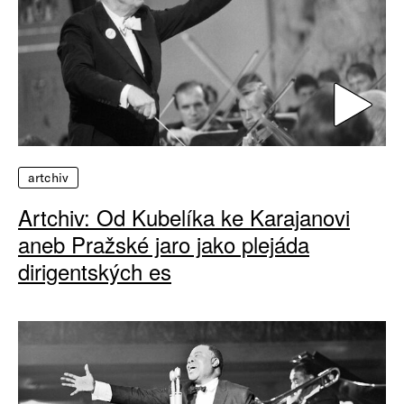
artchiv
Artchiv: Od Kubelíka ke Karajanovi
aneb Pražské jaro jako plejáda
dirigentských es