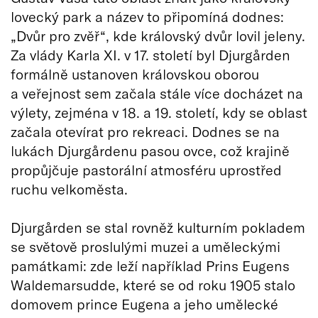
lovecký park a název to připomíná dodnes:
„Dvůr pro zvěř“, kde královský dvůr lovil jeleny.
Za vlády Karla XI. v 17. století byl Djurgården
formálně ustanoven královskou oborou
a veřejnost sem začala stále více docházet na
výlety, zejména v 18. a 19. století, kdy se oblast
začala otevírat pro rekreaci. Dodnes se na
lukách Djurgårdenu pasou ovce, což krajině
propůjčuje pastorální atmosféru uprostřed
ruchu velkoměsta.
Djurgården se stal rovněž kulturním pokladem
se světově proslulými muzei a uměleckými
památkami: zde leží například Prins Eugens
Waldemarsudde, které se od roku 1905 stalo
domovem prince Eugena a jeho umělecké