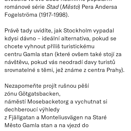
románové série
Stad
(
Město
) Pera Andersa
Fogelströma (1917–1998).
Právě tady uvidíte, jak Stockholm vypadal
kdysi dávno – ideální alternativa, pokud se
chcete vyhnout příliš turistickému
centru Gamla stan (které ovšem také stojí za
návštěvu, pokud vás neodradí davy turistů
srovnatelné s těmi, jež známe z centra Prahy).
Nezapomeňte projít rušnou pěší
zónu Götgatsbacken,
náměstí Mosebacketorg a vychutnat si
dechberoucí výhledy
z Fjällgatan a Monteliusvägen na Staré
Město Gamla stan a na vjezd do