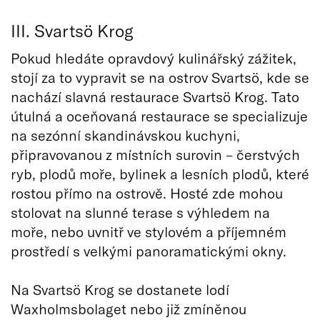
III. Svartsö Krog
Pokud hledáte opravdový kulinářský zážitek,
stojí za to vypravit se na ostrov Svartsö, kde se
nachází slavná restaurace Svartsö Krog. Tato
útulná a oceňovaná restaurace se specializuje
na sezónní skandinávskou kuchyni,
připravovanou z místních surovin – čerstvých
ryb, plodů moře, bylinek a lesních plodů, které
rostou přímo na ostrově. Hosté zde mohou
stolovat na slunné terase s výhledem na
moře, nebo uvnitř ve stylovém a příjemném
prostředí s velkými panoramatickými okny.
Na Svartsö Krog se dostanete lodí
Waxholmsbolaget nebo již zmíněnou