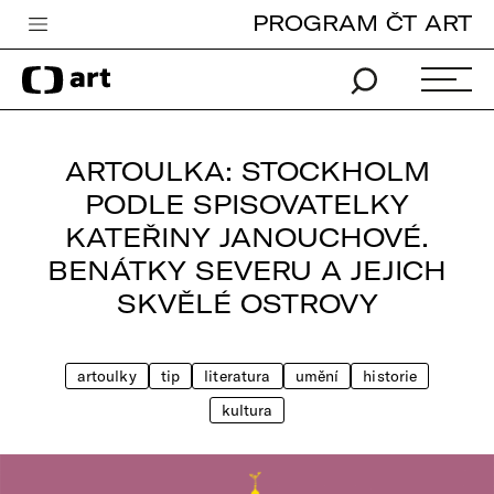
PROGRAM ČT ART
Česká televize
Zpravodajství
Sport
ARTOULKA: STOCKHOLM
iVysílání
PODLE SPISOVATELKY
KATEŘINY JANOUCHOVÉ.
TV program
BENÁTKY SEVERU A JEJICH
Pro děti
SKVĚLÉ OSTROVY
edu
Vše o ČT
artoulky
tip
literatura
umění
historie
kultura