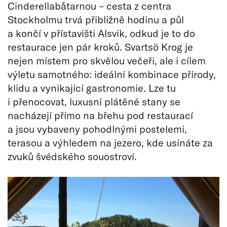
Cinderellabåtarnou – cesta z centra
Stockholmu trvá přibližně hodinu a půl
a končí v přístavišti Alsvik, odkud je to do
restaurace jen pár kroků. Svartsö Krog je
nejen místem pro skvělou večeři, ale i cílem
výletu samotného: ideální kombinace přírody,
klidu a vynikající gastronomie. Lze tu
i přenocovat, luxusní plátěné stany se
nacházejí přímo na břehu pod restaurací
a jsou vybaveny pohodlnými postelemi,
terasou a výhledem na jezero, kde usínáte za
zvuků švédského souostroví.