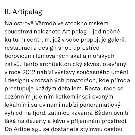
II. Artipelag
Na ostrově Värmdö ve stockholmském
souostroví naleznete Artipelag – jedinečné
kulturní centrum, jež v sobě propojuje galerii,
restauraci a design shop uprostřed
borovicemi lemovaných skal a mořských
zálivů. Tento architektonický skvost otevřený
v roce 2012 nabízí výstavy současného umění
i designu v rozsáhlých prostorách, kde příroda
prostupuje každým detailem. Restaurace se
sezónním jídelním lístkem inspirovaným
lokálními surovinami nabízí panoramatický
výhled na fjord, zatímco kavárna Bådan uvnitř
láká na dezerty a kávu v příjemném prostředí.
Do Artipelagu se dostanete stylovou cestou