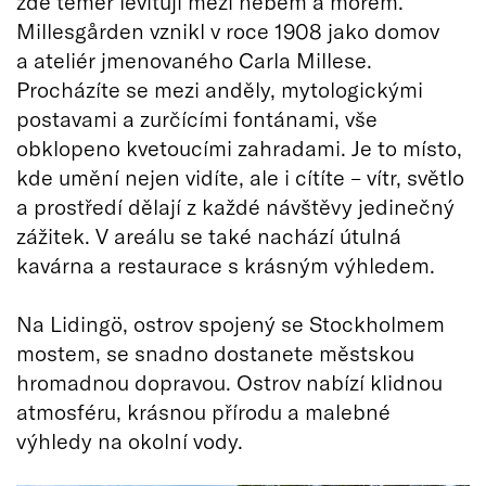
zde téměř levitují mezi nebem a mořem.
Millesgården vznikl v roce 1908 jako domov
a ateliér jmenovaného Carla Millese.
Procházíte se mezi anděly, mytologickými
postavami a zurčícími fontánami, vše
obklopeno kvetoucími zahradami. Je to místo,
kde umění nejen vidíte, ale i cítíte – vítr, světlo
a prostředí dělají z každé návštěvy jedinečný
zážitek. V areálu se také nachází útulná
kavárna a restaurace s krásným výhledem.
Na Lidingö, ostrov spojený se Stockholmem
mostem, se snadno dostanete městskou
hromadnou dopravou. Ostrov nabízí klidnou
atmosféru, krásnou přírodu a malebné
výhledy na okolní vody.