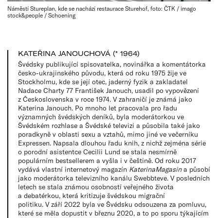
Náměstí Stureplan, kde se nachází restaurace Sturehof, foto: ČTK / imago
stock&people / Schoening
KATEŘINA JANOUCHOVÁ (* 1964)
Švédsky publikující spisovatelka, novinářka a komentátorka
česko-ukrajinského původu, která od roku 1975 žije ve
Stockholmu, kde se její otec, jaderný fyzik a zakladatel
Nadace Charty 77 František Janouch, usadil po vypovězení
z Československa v roce 1974. V zahraničí je známá jako
Katerina Janouch. Po mnoho let pracovala pro řadu
významných švédských deníků, byla moderátorkou ve
Švédském rozhlase a Švédské televizi a působila také jako
poradkyně v oblasti sexu a vztahů, mimo jiné ve večerníku
Expressen. Napsala dlouhou řadu knih, z nichž zejména série
o porodní asistentce Cecilii Lund se stala nesmírně
populárním bestsellerem a vyšla i v češtině. Od roku 2017
vydává vlastní internetový magazín
KaterinaMagasin
a působí
jako moderátorka televizního kanálu Swebbteve. V posledních
letech se stala známou osobností veřejného života
a debatérkou, která kritizuje švédskou migrační
politiku. V září 2022 byla ve Švédsku odsouzena za pomluvu,
které se měla dopustit v březnu 2020, a to po sporu týkajícím