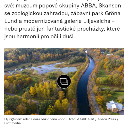
své: muzeum popové skupiny ABBA, Skansen
se zoologickou zahradou, zábavní park Gröna
Lund a modernizovaná galerie Liljevalchs –
nebo prostě jen fantastické procházky, které
jsou harmonií pro oči i duši.
Djurgården: zelená oáza obklopená vodou, foto: AA/ABACA / Abaca Press /
Profimedia