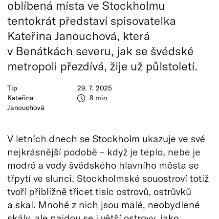
oblíbená místa ve Stockholmu
tentokrát představí spisovatelka
Kateřina Janouchová, která
v Benátkách severu, jak se švédské
metropoli přezdívá, žije už půlstoletí.
Tip
29. 7. 2025
Kateřina
8 min
Janouchová
V letních dnech se Stockholm ukazuje ve své
nejkrásnější podobě – když je teplo, nebe je
modré a vody švédského hlavního města se
třpytí ve slunci. Stockholmské souostroví totiž
tvoří přibližně třicet tisíc ostrovů, ostrůvků
a skal. Mnohé z nich jsou malé, neobydlené
skály, ale najdou se i větší ostrovy, jako