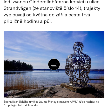
lodí zvanou Cinderellabåtarna kotvící u ulice
Strandvägen (ze stanoviště číslo 14), trajekty
vyplouvají od května do září a cesta trvá
přibližně hodinu a půl.
Socha španělského umělce Jaume Plensy s názvem
AINSA IV
se nachází na
Artipelagu, foto: Wikimedia