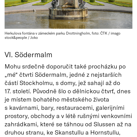
Herkulova fontána v zámeckém parku Drottningholm, foto: ČTK / imago
stock&people / Joko
VI. Södermalm
Mohu srdečně doporučit také procházku po
„mé“ čtvrti Södermalm, jedné z nejstarších
částí Stockholmu, s domy, jež sahají až do
17. století. Původně šlo o dělnickou čtvrť, dnes
je místem bohatého městského života
s kavárnami, bary, restauracemi, galerijními
prostory, obchody a v létě rušnými venkovními
zahrádkami, které se táhnou od Slussen až na
druhou stranu, ke Skanstullu a Hornstullu,