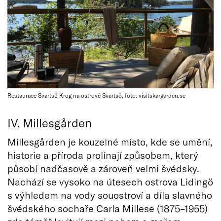
Restaurace Svartsö Krog na ostrově Svartsö, foto: visitskargarden.se
IV. Millesgården
Millesgården je kouzelné místo, kde se umění,
historie a příroda prolínají způsobem, který
působí nadčasově a zároveň velmi švédsky.
Nachází se vysoko na útesech ostrova Lidingö
s výhledem na vody souostroví a díla slavného
švédského sochaře Carla Millese (1875–1955)