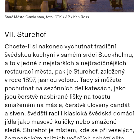
Staré Město Gamla stan, foto: ČTK / AP / Ken Ross
VII. Sturehof
Chcete-li si nakonec vychutnat tradiční
švédskou kuchyni v samém srdci Stockholmu,
a to v jedné z nejstarších a nejtradičnějších
restaurací města, pak je Sturehof, založený
v roce 1897, jasnou volbou. Tady si můžete
pochutnat na sezónních delikatesách, jako
jsou čerstvě nasbírané lišky na toastu
smaženém na másle, čerstvě ulovený candát
a siven, švédští raci i klasická švédská domácí
jídla jako masové kuličky nebo smažené
sledě. Sturehof je místem, kde se při veselých,
šampaňským zalitých večeřích schází elita