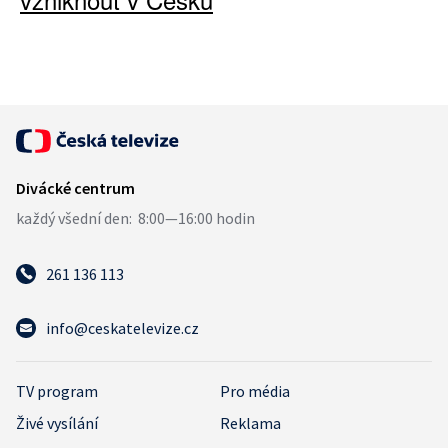
261 136 113
info@ceskatelevize.cz
TV program
Pro média
Živé vysílání
Reklama