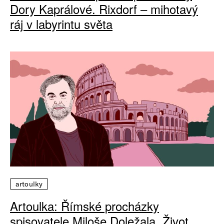
Dory Kaprálové. Rixdorf – mihotavý
ráj v labyrintu světa
artoulky
Artoulka: Římské procházky
spisovatele Miloše Doležala. Život,