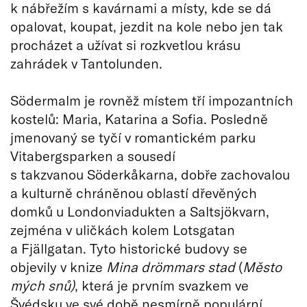
k nábřežím s kavárnami a místy, kde se dá
opalovat, koupat, jezdit na kole nebo jen tak
procházet a užívat si rozkvetlou krásu
zahrádek v Tantolunden.
Södermalm je rovněž místem tří impozantních
kostelů: Maria, Katarina a Sofia. Posledně
jmenovaný se tyčí v romantickém parku
Vitabergsparken a sousedí
s takzvanou Söderkåkarna, dobře zachovalou
a kulturně chráněnou oblastí dřevěných
domků u Londonviadukten a Saltsjökvarn,
zejména v uličkách kolem Lotsgatan
a Fjällgatan. Tyto historické budovy se
objevily v knize
Mina drömmars stad
(
Město
mých snů)
, která je prvním svazkem ve
Švédsku ve své době nesmírně populární