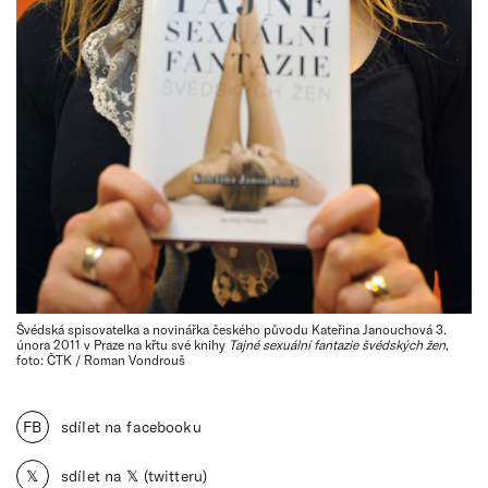
Švédská spisovatelka a novinářka českého původu Kateřina Janouchová 3.
února 2011 v Praze na křtu své knihy
Tajné sexuální fantazie švédských žen
,
foto: ČTK / Roman Vondrouš
FB
sdílet na facebooku
𝕏
sdílet na 𝕏 (twitteru)