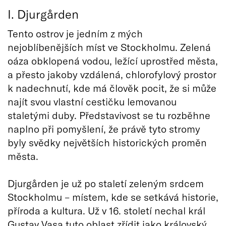
I. Djurgården
Tento ostrov je jedním z mých
nejoblíbenějších míst ve Stockholmu. Zelená
oáza obklopená vodou, ležící uprostřed města,
a přesto jakoby vzdálená, chlorofylový prostor
k nadechnutí, kde má člověk pocit, že si může
najít svou vlastní cestičku lemovanou
staletými duby. Představivost se tu rozběhne
naplno při pomyšlení, že právě tyto stromy
byly svědky největších historických proměn
města.
Djurgården je už po staletí zeleným srdcem
Stockholmu – místem, kde se setkává historie,
příroda a kultura. Už v 16. století nechal král
Gustav Vasa tuto oblast zřídit jako královský