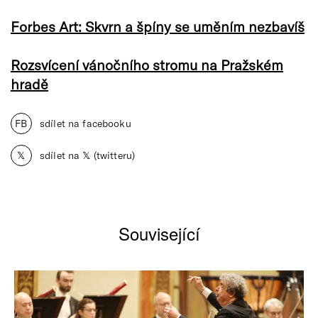
Forbes Art: Skvrn a špíny se uměním nezbavíš
Rozsvícení vánočního stromu na Pražském
hradě
FB
sdílet na facebooku
𝕏
sdílet na 𝕏 (twitteru)
Související