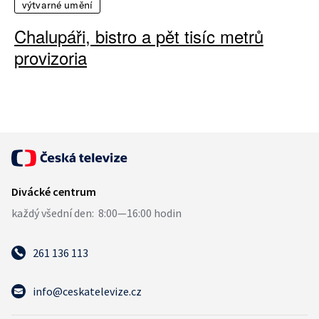
výtvarné umění
Chalupáři, bistro a pět tisíc metrů
provizoria
261 136 113
info@ceskatelevize.cz