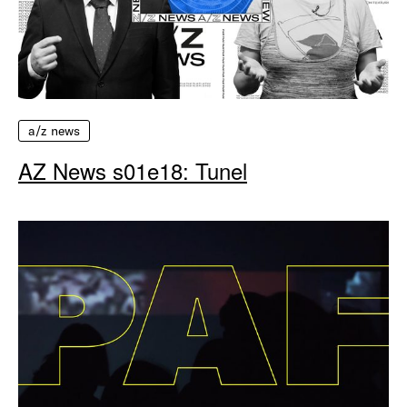
a/z news
AZ News s01e18: Tunel