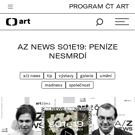
PROGRAM ČT ART
Česká televize
Zpravodajství
Sport
AZ NEWS S01E19: PENÍZE
iVysílání
NESMRDÍ
TV program
a/z news
tip
výstavy
galerie
umění
Pro děti
madness
společnost
edu
Vše o ČT