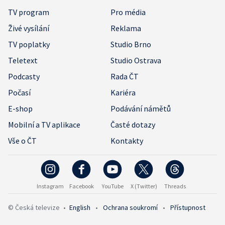
TV program
Pro média
Živé vysílání
Reklama
TV poplatky
Studio Brno
Teletext
Studio Ostrava
Podcasty
Rada ČT
Počasí
Kariéra
E-shop
Podávání námětů
Mobilní a TV aplikace
Časté dotazy
Vše o ČT
Kontakty
Instagram
Facebook
YouTube
X (Twitter)
Threads
© Česká televize
•
English
•
Ochrana soukromí
•
Přístupnost