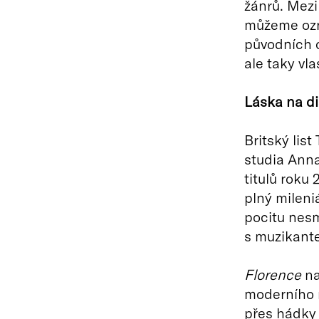
žánrů. Mezi 
můžeme ozna
původních ca
ale taky vla
Láska na di
Britský lis
studia Anna
titulů roku
plný mileni
pocitu nesm
s muzikant
Florence
na
moderního 
přes hádky 