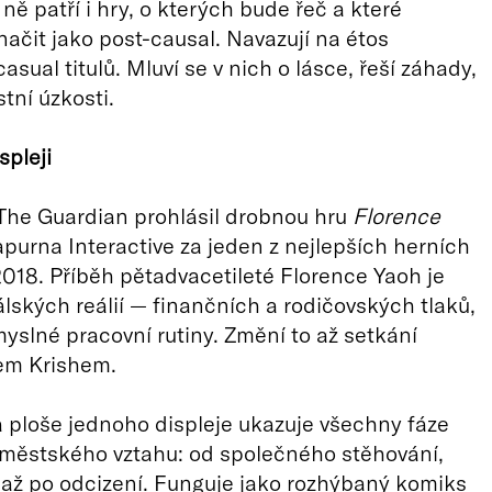
ně patří i hry, o kterých bude řeč a které
čit jako post-causal. Navazují na étos
sual titulů. Mluví se v nich o lásce, řeší záhady,
stní úzkosti.
spleji
t The Guardian prohlásil drobnou hru
Florence
purna Interactive za jeden z nejlepších herních
 2018. Příběh pětadvacetileté Florence Yaoh je
álských reálií — finančních a rodičovských tlaků,
yslné pracovní rutiny. Změní to až setkání
em Krishem.
 ploše jednoho displeje ukazuje všechny fáze
městského vztahu: od společného stěhování,
až po odcizení. Funguje jako rozhýbaný komiks