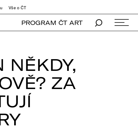
du
Vše o ČT
PROGRAM ČT ART
N NĚKDY,
OVĚ? ZA
UJÍ
RY