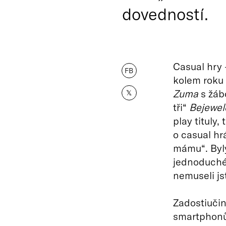
dovedností.
Casual hry —
FB
kolem roku 
Zuma
s žábo
𝕏
tři“
Bejewel
play tituly,
o casual hr
mámu“. Byly
jednoduché 
nemuseli jst
Zadostiučin
smartphonů.