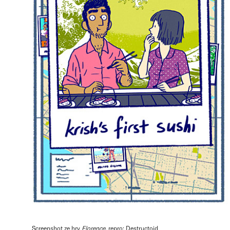
Screenshot ze hry
Florence
, repro: Destructoid