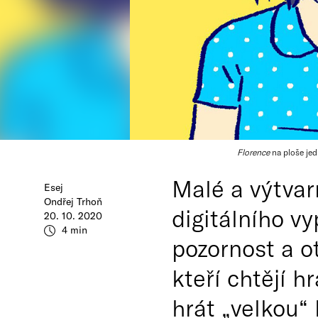
Florence
na ploše jed
Malé a výtvar
Esej
Ondřej Trhoň
digitálního vy
20. 10. 2020
4 min
pozornost a ot
kteří chtějí h
hrát „velkou“