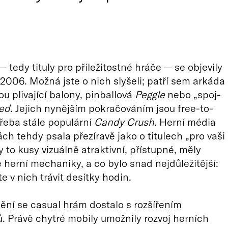
 tedy tituly pro příležitostné hráče — se objevily
2006. Možná jste o nich slyšeli; patří sem arkáda
u plivající balony, pinballová
Peggle
nebo „spoj-
ed
. Jejich nynějším pokračováním jsou free-to-
 třeba stále populární
Candy Crush
. Herní média
ách tehdy psala přezíravě jako o titulech „pro vaši
 to kusy vizuálně atraktivní, přístupné, měly
herní mechaniky, a co bylo snad nejdůležitější:
e v nich trávit desítky hodin.
ění se casual hrám dostalo s rozšířením
 Právě chytré mobily umožnily rozvoj herních