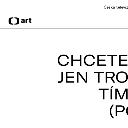
Česká televi
CHCETE 
JEN TR
TÍ
(