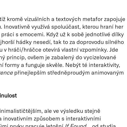
tiž kromě vizuálních a textových metafor zapojuje
u. Inovativně využívá spoluúčast, kterou hraní her
o práci s emocemi. Když už k sobě jednotlivé dílky
jhorší hádky nesedí, tak to za doprovodu silného
 v hráči/hráčce otevírá vlastní vzpomínky. Jde
ý princip, ovšem je zabalený do vycizelované
í formy a funguje skvěle. Nebýt té interaktivity,
rence
přinejlepším středněproudým animovaným
nulost
malističtějším, ale ve výsledku stejně
 inovativním způsobem s interaktivními
mi prvky pracuje letošní
If Found…
od studia