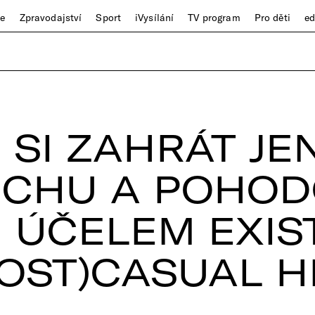
ze
Zpravodajství
Sport
iVysílání
TV program
Pro děti
e
SI ZAHRÁT JE
OCHU A POHOD
M ÚČELEM EXIST
POST)CASUAL H