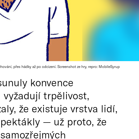
ování, přes hádky až po odcizení. Screenshot ze hry, repro: MobileSyrup
osunuly konvence
 vyžadují trpělivost,
y, že existuje vrstva lidí,
spektákly — už proto, že
ě samozřejmých