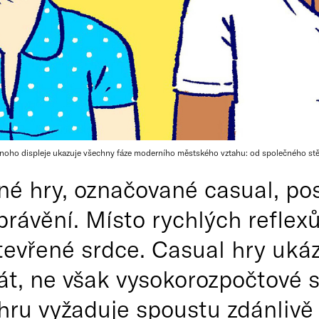
noho displeje ukazuje všechny fáze moderního městského vztahu: od společného stěh
né hry, označované casual, p
právění. Místo rychlých reflexů
evřené srdce. Casual hry ukázal
rát, ne však vysokorozpočtové 
 hru vyžaduje spoustu zdánliv