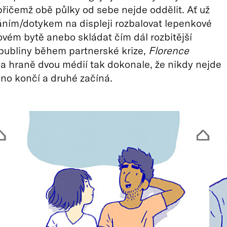
 přičemž obě půlky od sebe nejde oddělit. Ať už
áním/dotykem na displeji rozbalovat lepenkové
ovém bytě anebo skládat čím dál rozbitější
bubliny během partnerské krize,
Florence
a hraně dvou médií tak dokonale, že nikdy nejde
edno končí a druhé začíná.