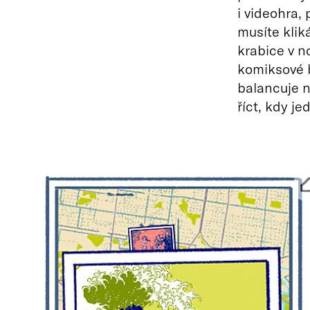
i videohra,
musíte klik
krabice v n
komiksové 
balancuje n
říct, kdy j