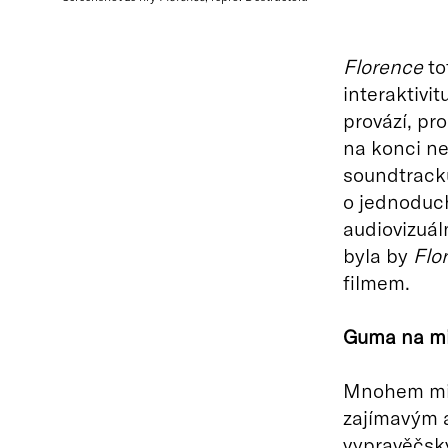
Florence
to
interaktivit
provází, pr
na konci ne
soundtracku
o jednoduch
audiovizuáln
byla by
Flo
filmem.
Guma na mi
Mnohem mini
zajímavým a
vypravěčský