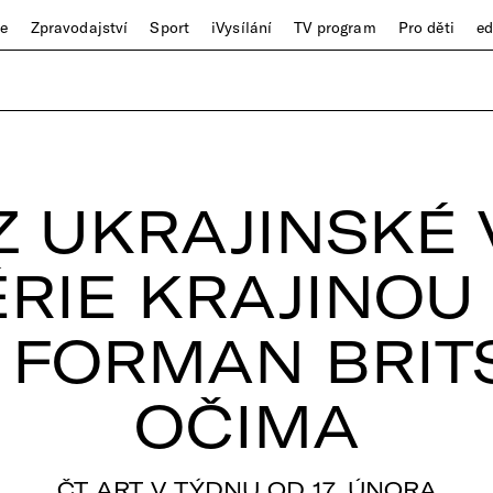
ze
Zpravodajství
Sport
iVysílání
TV program
Pro děti
e
 UKRAJINSKÉ 
RIE KRAJINOU
 FORMAN BRI
OČIMA
ČT ART V TÝDNU OD 17. ÚNORA