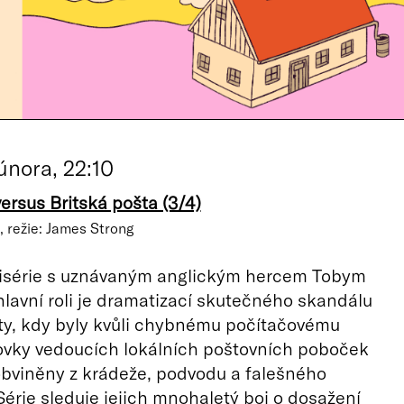
února, 22:10
ersus Britská pošta (3/4)
, režie: James Strong
nisérie s uznávaným anglickým hercem Tobym
lavní roli je dramatizací skutečného skandálu
ty, kdy byly kvůli chybnému počítačovému
ovky vedoucích lokálních poštovních poboček
bviněny z krádeže, podvodu a falešného
 Série sleduje jejich mnohaletý boj o dosažení