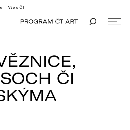
du
Vše o ČT
PROGRAM ČT ART
VĚZNICE,
 SOCH ČI
TSKÝMA