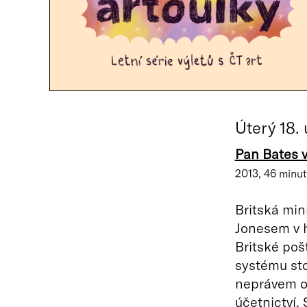
Úterý 18. 
Pan Bates v
2013, 46 minut
Britská mi
Jonesem v h
Britské poš
systému st
neprávem o
účetnictví.