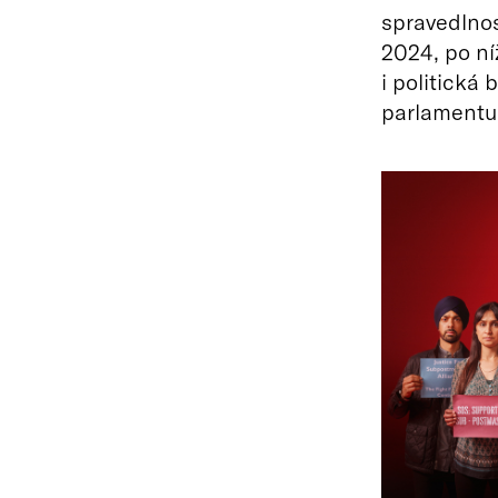
spravedlnos
2024, po ní
i politická
parlamentu 