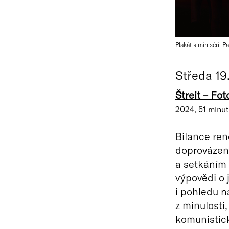
Plakát k minisérii P
Středa 19
Štreit – Fot
2024, 51 minut,
Bilance ren
doprovázená
a setkáním 
výpovědi o j
i pohledu n
z minulosti
komunistic