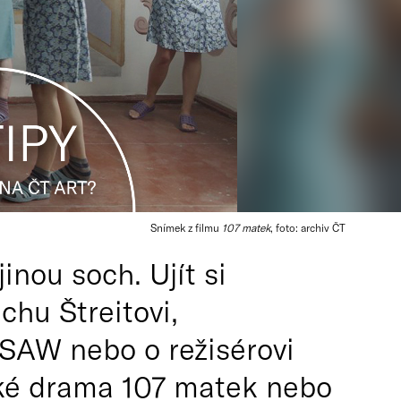
Snímek z filmu
107 matek
, foto: archiv ČT
inou soch. Ujít si
chu Štreitovi,
SAW nebo o režisérovi
ské drama 107 matek nebo