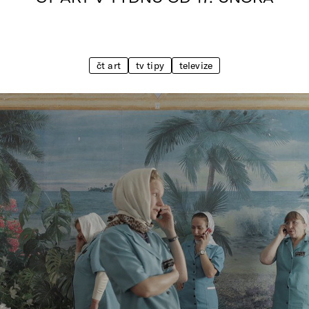
čt art
tv tipy
televize