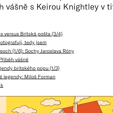
h vášně s Keirou Knightley v tit
s versus Britská pošta (3/4)
Fotografuji, tedy jsem
 soch (1/6): Sochy Jaroslava Róny
 Příběh vášně
endy britského popu (1/3)
é legendy: Miloš Forman
ek