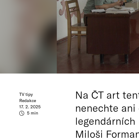
Na ČT art tent
TV tipy
Redakce
nenechte ani 
17. 2. 2025
5 min
legendárních
Miloši Forman