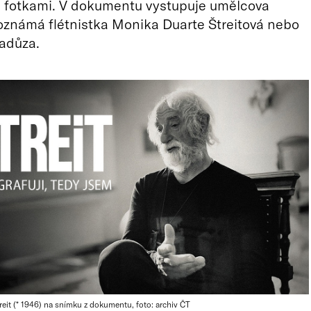
i fotkami. V dokumentu vystupuje umělcova
oznámá flétnistka Monika Duarte Štreitová nebo
adůza.
reit (* 1946) na snímku z dokumentu, foto: archiv ČT