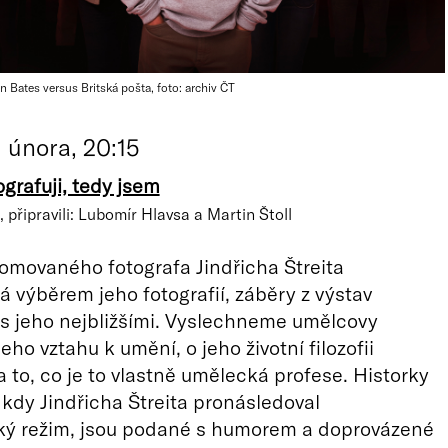
an Bates versus Britská pošta, foto: archiv ČT
. února, 20:15
ografuji, tedy jsem
 připravili: Lubomír Hlavsa a Martin Štoll
omovaného fotografa Jindřicha Štreita
 výběrem jeho fotografií, záběry z výstav
s jeho nejbližšími. Vyslechneme umělcovy
eho vztahu k umění, o jeho životní filozofii
a to, co je to vlastně umělecká profese. Historky
, kdy Jindřicha Štreita pronásledoval
ký režim, jsou podané s humorem a doprovázené