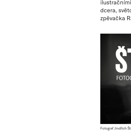
ilustračním
dcera, svět
zpěvačka R
Fotograf Jindřich Št