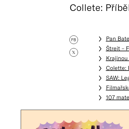
Collete: Příbě
Pan Bate
FB
Štreit – 
𝕏
Krajinou
Colette:
SAW: Leg
Filmařsk
107 mat