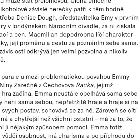
u může stát přelomovou. Úloha emočně
alkoholově závislé herečky patří k těm hodně
třeba Denise Dough, představitelka Emy v prvním
ry v londýnském Národním divadle, za ni získala
cí a cen. Macmillan dopodrobna líčí charakter
nky, její proměnu a cestu za poznáním sebe sama.
závislosti odkrývá jen velmi pozvolna a nikoliv
ě.
il paralelu mezi problematickou povahou Emmy
 Niny Zarečné z Čechovova
Racka
, jejímž
hra začíná. Emma neustále obelhává sama sebe
dy není sama sebou, nepřetržitě hraje a hraje si na
 svých postav, schovává se za ně. Zároveň se cítí
ná a chytřejší než všichni ostatní – má za to, že
ni jí nějakým způsobem pomoci. Emma totiž
 vůdčí osobnost, má charisma a po příchodu do