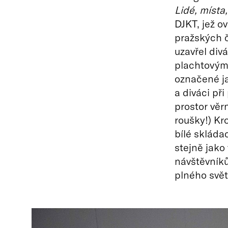
Lidé, místa,
DJKT, jež o
pražských č
uzavřel div
plachtovými
označené ja
a diváci př
prostor věr
roušky!) Kr
bílé skládac
stejně jako
návštěvníků
plného světl