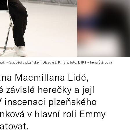
idé, místa
, věci v plzeňském Divadle J. K. Tyla, foto: DJKT – Irena Štěrbová
na Macmillana Lidé,
 závislé herečky a její
 inscenaci plzeňského
inková v hlavní roli Emmy
atovat.