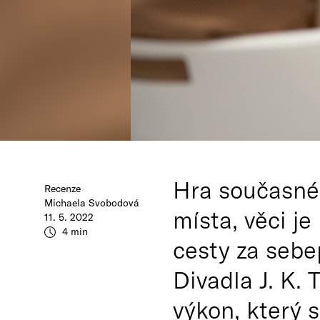
Hra současné
Recenze
Michaela Svobodová
místa, věci je
11. 5. 2022
4 min
cesty za seb
Divadla J. K.
výkon, který 