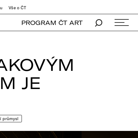
du
Vše o ČT
PROGRAM ČT ART
TAKOVÝM
M JE
í průmysl