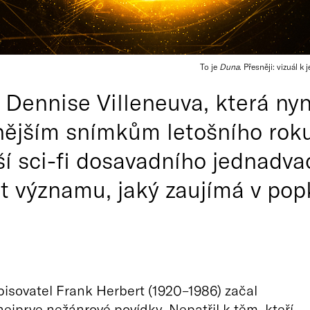
To je
Duna
. Přesněji: vizuál k
Dennise Villeneuva, která nyní
nějším snímkům letošního roku
ší sci-fi dosavadního jednadva
 významu, jaký zaujímá v popku
isovatel Frank Herbert (1920–1986) začal
nejprve nežánrové povídky. Nepatřil k těm, kteří