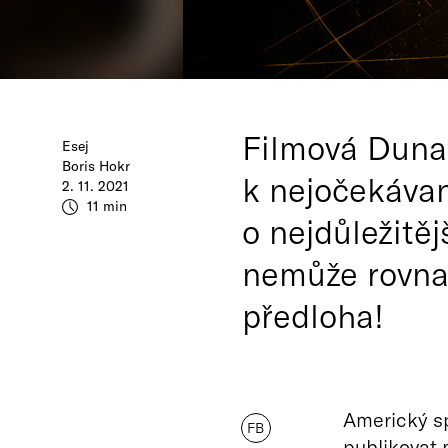
Filmová Duna 
Esej
Boris Hokr
k nejočekáva
2. 11. 2021
11 min
o nejdůležitěj
nemůže rovnat
předloha!
Americký sp
FB
publikovat 