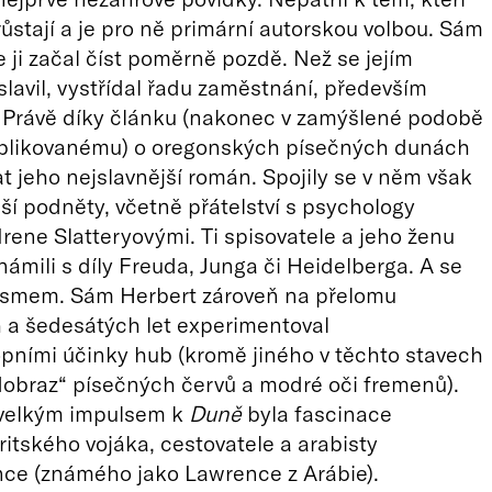
yrůstají a je pro ně primární autorskou volbou. Sám
e ji začal číst poměrně pozdě. Než se jejím
lavil, vystřídal řadu zaměstnání, především
 Právě díky článku (nakonec v zamýšlené podobě
blikovanému) o oregonských písečných dunách
at jeho nejslavnější román. Spojily se v něm však
ší podněty, včetně přátelství s psychology
rene Slatteryovými. Ti spisovatele a jeho ženu
námili s díly Freuda, Junga či Heidelberga. A se
smem. Sám Herbert zároveň na přelomu
 a šedesátých let experimentoval
pními účinky hub (kromě jiného v těchto stavech
dobraz“ písečných červů a modré oči fremenů).
velkým impulsem k
Duně
byla fascinace
itského vojáka, cestovatele a arabisty
nce (známého jako Lawrence z Arábie).