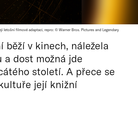
 její letošní filmové adaptaci, repro: © Warner Bros. Pictures and Legendary
 běží v kinech, náležela
 a dost možná jde
cátého století. A přece se
ltuře její knižní