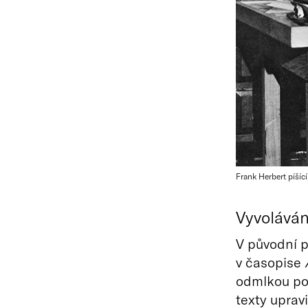
Frank Herbert píšíc
Vyvolává
V původní 
v časopise
odmlkou pok
texty uprav