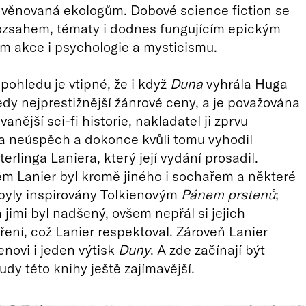
 věnovaná ekologům. Dobové science fiction se
ozsahem, tématy i dodnes fungujícím epickým
m akce i psychologie a mysticismu.
pohledu je vtipné, že i když
Duna
vyhrála Huga
edy nejprestižnější žánrové ceny, a je považována
anější sci-fi historie, nakladatel ji zprvu
a neúspěch a dokonce kvůli tomu vyhodil
erlinga Laniera, který její vydání prosadil.
 Lanier byl kromě jiného i sochařem a některé
byly inspirovány Tolkienovým
Pánem prstenů
;
 jimi byl nadšený, ovšem nepřál si jejich
ření, což Lanier respektoval. Zároveň Lanier
enovi i jeden výtisk
Duny
. A zde začínají být
udy této knihy ještě zajímavější.