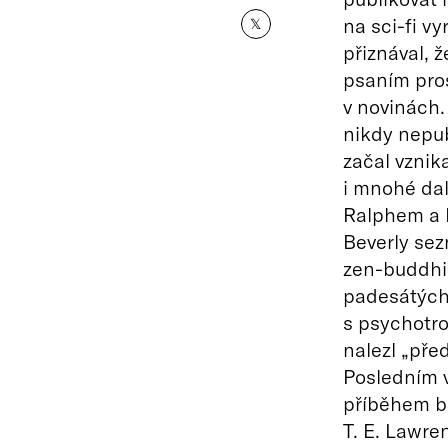
na sci-fi v
𝕏
přiznával, ž
psaním pros
v novinách.
nikdy nepu
začal vznik
i mnohé dal
Ralphem a I
Beverly sez
zen-buddhi
padesátých
s psychotro
nalezl „pře
Posledním 
příběhem br
T. E. Lawre