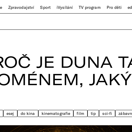
ze
Zpravodajství
Sport
iVysílání
TV program
Pro děti
e
PROČ JE DUNA 
OMÉNEM, JAKÝ
esej
do kina
kinematografie
film
tip
sci-fi
zábavn