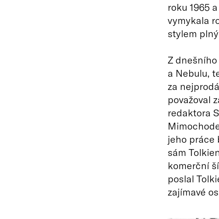
roku 1965 a
vymykala r
stylem plný
Z dnešního 
a Nebulu, t
za nejprodáv
považoval z
redaktora St
Mimochodem
jeho práce 
sám Tolkien
komerční ší
poslal Tolki
zajímavé os