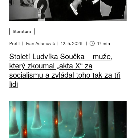
literatura
Profil
Ivan Adamovič
12. 5. 2026
17 min
Doba čtení
Století Ludvíka Součka – muže,
který zkoumal „akta X“ za
socialismu a zvládal toho tak za tři
lidi