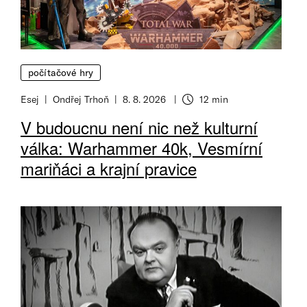
počítačové hry
Esej
Ondřej Trhoň
8. 8. 2026
12 min
Doba čtení
V budoucnu není nic než kulturní
válka: Warhammer 40k, Vesmírní
mariňáci a krajní pravice