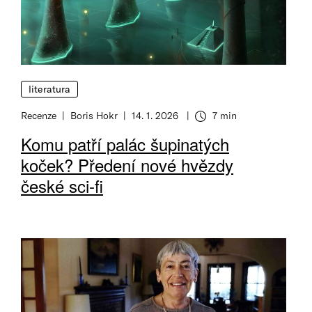
literatura
Recenze
Boris Hokr
14. 1. 2026
7 min
Doba čtení
Komu patří palác šupinatých
koček? Předení nové hvězdy
české sci-fi