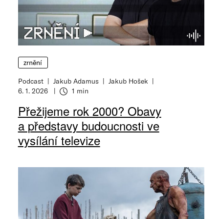
zrnění
Podcast
Jakub Adamus
Jakub Hošek
6. 1. 2026
1 min
Přežijeme rok 2000? Obavy
a představy budoucnosti ve
vysílání televize