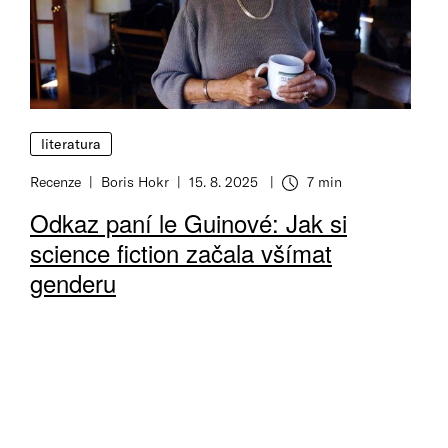
literatura
Recenze
Boris Hokr
15. 8. 2025
7 min
Doba čtení
Odkaz paní le Guinové: Jak si
science fiction začala všímat
genderu