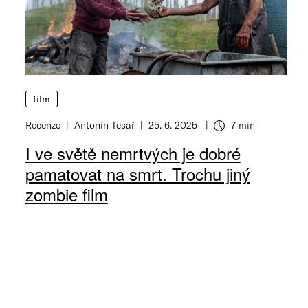
film
Recenze
Antonín Tesař
25. 6. 2025
7 min
I ve světě nemrtvých je dobré
pamatovat na smrt. Trochu jiný
zombie film