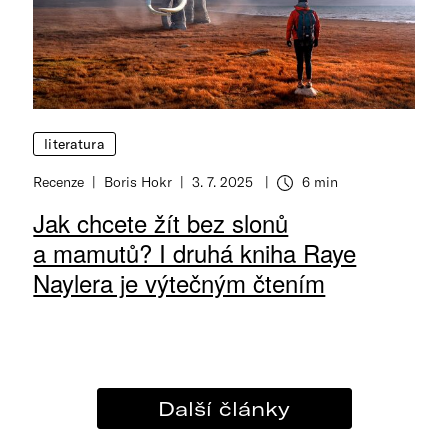
literatura
Recenze
Boris Hokr
3. 7. 2025
6 min
Jak chcete žít bez slonů
a mamutů? I druhá kniha Raye
Naylera je výtečným čtením
Další články