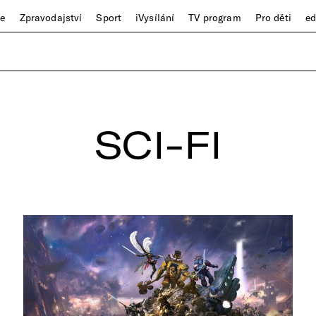
ze
Zpravodajství
Sport
iVysílání
TV program
Pro děti
e
SCI-FI