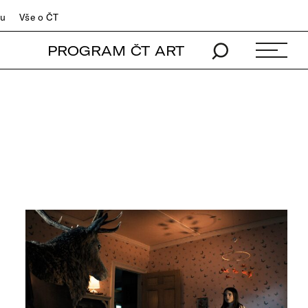
du
Vše o ČT
PROGRAM ČT ART