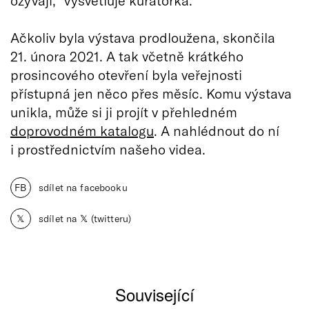
ozývají,“ vysvětluje kurátorka.
Ačkoliv byla výstava prodloužena, skončila
21. února 2021. A tak včetně krátkého
prosincového otevření byla veřejnosti
přístupná jen něco přes měsíc. Komu výstava
unikla, může si ji projít v přehledném
doprovodném katalogu
. A nahlédnout do ní
i prostřednictvím našeho videa.
FB
sdílet na facebooku
𝕏
sdílet na 𝕏 (twitteru)
Související