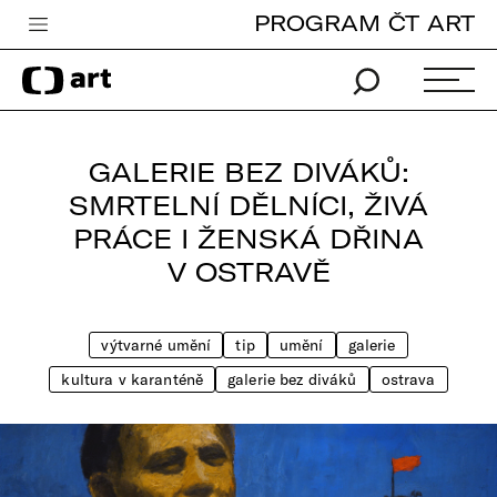
PROGRAM ČT ART
Česká televize
Zpravodajství
Sport
GALERIE BEZ DIVÁKŮ:
iVysílání
SMRTELNÍ DĚLNÍCI, ŽIVÁ
PRÁCE I ŽENSKÁ DŘINA
TV program
V OSTRAVĚ
Pro děti
edu
výtvarné umění
tip
umění
galerie
Vše o ČT
kultura v karanténě
galerie bez diváků
ostrava