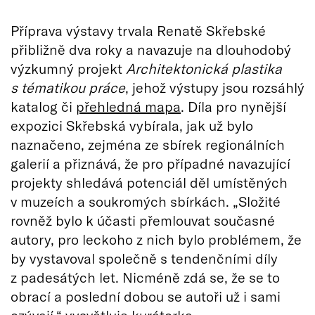
Příprava výstavy trvala Renatě Skřebské
přibližně dva roky a navazuje na dlouhodobý
výzkumný projekt
Architektonická plastika
s tématikou práce
, jehož výstupy jsou rozsáhlý
katalog či
přehledná mapa
. Díla pro nynější
expozici Skřebská vybírala, jak už bylo
naznačeno, zejména ze sbírek regionálních
galerií a přiznává, že pro případné navazující
projekty shledává potenciál děl umístěných
v muzeích a soukromých sbírkách. „Složité
rovněž bylo k účasti přemlouvat současné
autory, pro leckoho z nich bylo problémem, že
by vystavoval společně s tendenčními díly
z padesátých let. Nicméně zdá se, že se to
obrací a poslední dobou se autoři už i sami