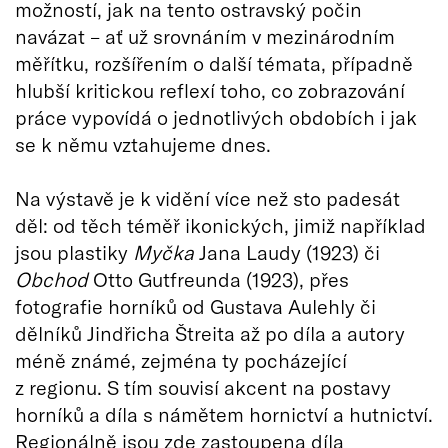
možností, jak na tento ostravský počin
navázat – ať už srovnáním v mezinárodním
měřítku, rozšířením o další témata, případně
hlubší kritickou reflexí toho, co zobrazování
práce vypovídá o jednotlivých obdobích i jak
se k němu vztahujeme dnes.
Na výstavě je k vidění více než sto padesát
děl: od těch téměř ikonických, jimiž například
jsou plastiky
Myčka
Jana Laudy (1923) či
Obchod
Otto Gutfreunda (1923), přes
fotografie horníků od Gustava Aulehly či
dělníků Jindřicha Štreita až po díla a autory
méně známé, zejména ty pocházející
z regionu. S tím souvisí akcent na postavy
horníků a díla s námětem hornictví a hutnictví.
Regionálně jsou zde zastoupena díla