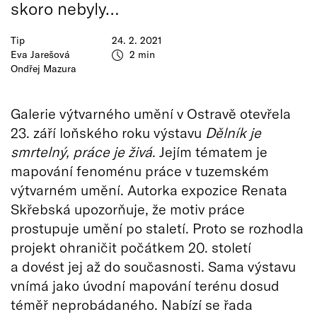
skoro nebyly…
Tip
24. 2. 2021
Eva Jarešová
2 min
Ondřej Mazura
Galerie výtvarného umění v Ostravě otevřela
23. září loňského roku výstavu
Dělník je
smrtelný, práce je živá
. Jejím tématem je
mapování fenoménu práce v tuzemském
výtvarném umění. Autorka expozice Renata
Skřebská upozorňuje, že motiv práce
prostupuje umění po staletí. Proto se rozhodla
projekt ohraničit počátkem 20. století
a dovést jej až do současnosti. Sama výstavu
vnímá jako úvodní mapování terénu dosud
téměř neprobádaného. Nabízí se řada