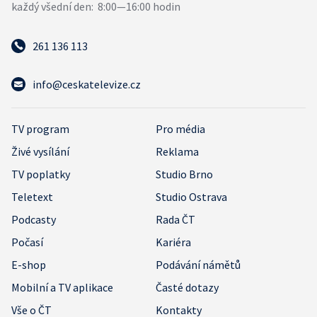
261 136 113
info@ceskatelevize.cz
TV program
Pro média
Živé vysílání
Reklama
TV poplatky
Studio Brno
Teletext
Studio Ostrava
Podcasty
Rada ČT
Počasí
Kariéra
E-shop
Podávání námětů
Mobilní a TV aplikace
Časté dotazy
Vše o ČT
Kontakty