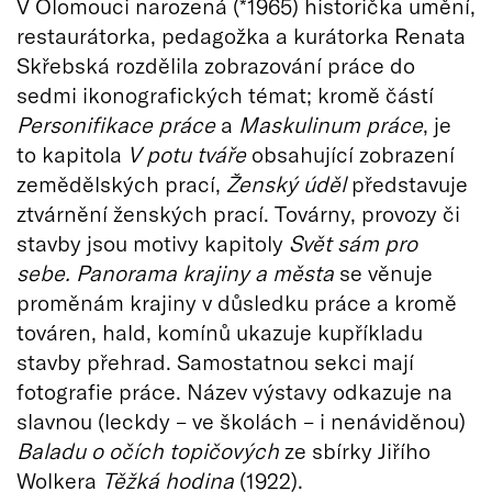
V Olomouci narozená (*1965) historička umění,
restaurátorka, pedagožka a kurátorka Renata
Skřebská rozdělila zobrazování práce do
sedmi ikonografických témat; kromě částí
Personifikace práce
a
Maskulinum práce
, je
to kapitola
V potu tváře
obsahující zobrazení
zemědělských prací,
Ženský úděl
představuje
ztvárnění ženských prací. Továrny, provozy či
stavby jsou motivy kapitoly
Svět sám pro
sebe. Panorama krajiny a města
se věnuje
proměnám krajiny v důsledku práce a kromě
továren, hald, komínů ukazuje kupříkladu
stavby přehrad. Samostatnou sekci mají
fotografie práce. Název výstavy odkazuje na
slavnou (leckdy – ve školách – i nenáviděnou)
Baladu o očích topičových
ze sbírky Jiřího
Wolkera
Těžká hodina
(1922).