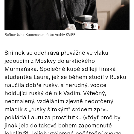
Režisér Juho Kuosmanen, foto: Archiv KVIFF
Snímek se odehrává převážně ve vlaku
jedoucím z Moskvy do arktického
Murmaňska. Společné kupé sdílejí finská
studentka Laura, jež se během studií v Rusku
naučila dobře rusky, a nerudný, vodce
holdující ruský dělník Vadim. Výřečný,
neomalený, vzděláním zjevně nedotčený
mladík s „rusky širokým“ srdcem zprvu
pokládá Lauru za prostitutku (vždyť proč by
jinak jela do takové bohem zapomenuté
lokality?). Jejich vzájemná počáteční averze