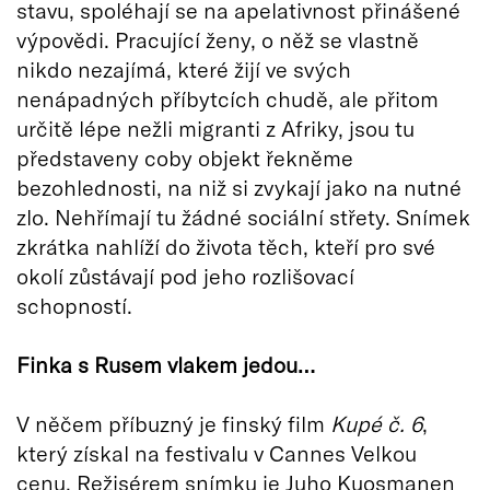
stavu, spoléhají se na apelativnost přinášené
výpovědi. Pracující ženy, o něž se vlastně
nikdo nezajímá, které žijí ve svých
nenápadných příbytcích chudě, ale přitom
určitě lépe nežli migranti z Afriky, jsou tu
představeny coby objekt řekněme
bezohlednosti, na niž si zvykají jako na nutné
zlo. Nehřímají tu žádné sociální střety. Snímek
zkrátka nahlíží do života těch, kteří pro své
okolí zůstávají pod jeho rozlišovací
schopností.
Finka s Rusem vlakem jedou…
V něčem příbuzný je finský film
Kupé č. 6
,
který získal na festivalu v Cannes Velkou
cenu. Režisérem snímku je Juho Kuosmanen