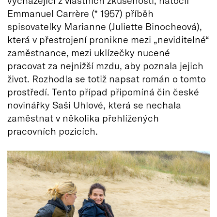
vycházející z vlastních zkušeností, natočil
Emmanuel Carrère (* 1957) příběh
spisovatelky Marianne (Juliette Binocheová),
která v přestrojení pronikne mezi „neviditelné“
zaměstnance, mezi uklízečky nucené
pracovat za nejnižší mzdu, aby poznala jejich
život. Rozhodla se totiž napsat román o tomto
prostředí. Tento případ připomíná čin české
novinářky Saši Uhlové, která se nechala
zaměstnat v několika přehlížených
pracovních pozicích.