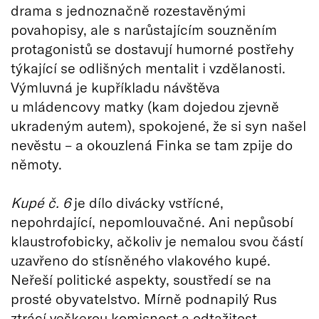
drama s jednoznačně rozestavěnými
povahopisy, ale s narůstajícím souzněním
protagonistů se dostavují humorné postřehy
týkající se odlišných mentalit i vzdělanosti.
Výmluvná je kupříkladu návštěva
u mládencovy matky (kam dojedou zjevně
ukradeným autem), spokojené, že si syn našel
nevěstu – a okouzlená Finka se tam zpije do
němoty.
Kupé č. 6
je dílo divácky vstřícné,
nepohrdající, nepomlouvačné. Ani nepůsobí
klaustrofobicky, ačkoliv je nemalou svou částí
uzavřeno do stísněného vlakového kupé.
Neřeší politické aspekty, soustředí se na
prosté obyvatelstvo. Mírně podnapilý Rus
ztrácí veškerou komisnost a odtažitost,