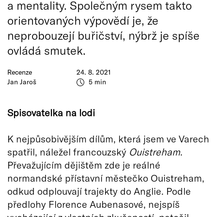
a mentality. Společným rysem takto
orientovaných výpovědí je, že
neprobouzejí buřičství, nýbrž je spíše
ovládá smutek.
Recenze
24. 8. 2021
Jan Jaroš
5 min
Spisovatelka na lodi
K nejpůsobivějším dílům, která jsem ve Varech
spatřil, náležel francouzský
Ouistreham
.
Převažujícím dějištěm zde je reálné
normandské přístavní městečko Ouistreham,
odkud odplouvají trajekty do Anglie. Podle
předlohy Florence Aubenasové, nejspíš