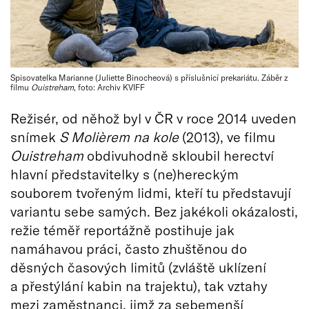
Spisovatelka Marianne (Juliette Binocheová) s příslušnicí prekariátu. Záběr z
filmu
Ouistreham
, foto: Archiv KVIFF
Režisér, od něhož byl v ČR v roce 2014 uveden
snímek
S
Molièrem na kole
(2013), ve filmu
Ouistreham
obdivuhodně skloubil herectví
hlavní představitelky s (ne)hereckým
souborem tvořeným lidmi, kteří tu představují
variantu sebe samých. Bez jakékoli okázalosti,
režie téměř reportážně postihuje jak
namáhavou práci, často zhuštěnou do
děsných časových limitů (zvláště uklízení
a přestýlání kabin na trajektu), tak vztahy
mezi zaměstnanci, jimž za sebemenší