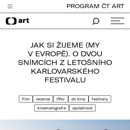
PROGRAM ČT ART
Česká televize
Zpravodajství
Sport
JAK SI ŽIJEME (MY
iVysílání
V EVROPĚ). O DVOU
SNÍMCÍCH Z LETOŠNÍHO
TV program
KARLOVARSKÉHO
Pro děti
FESTIVALU
edu
Vše o ČT
film
recenze
iffkv
do kina
festivaly
kinematografie
společnost