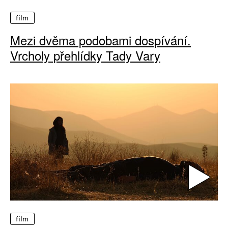
film
Mezi dvěma podobami dospívání.
Vrcholy přehlídky Tady Vary
film