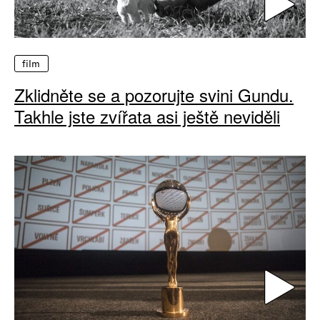
film
Zklidněte se a pozorujte svini Gundu.
Takhle jste zvířata asi ještě neviděli