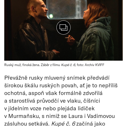
Ruský muž, finská žena. Záběr z filmu
Kupé č. 6
, foto: Archiv KVIFF
Převážně rusky mluvený snímek předvádí
širokou škálu ruských povah, ať je to nepříliš
ochotná, aspoň však formálně zdvořilá
a starostlivá průvodčí ve vlaku, číšníci
v jídelním voze nebo plejáda lidiček
v Murmaňsku, s nimiž se Laura i Vadimovou
zásluhou setkává.
Kupé č. 6
začíná jako