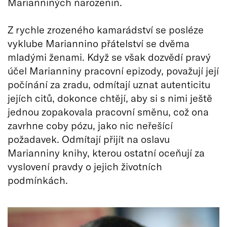
Marianniných narozenin.
Z rychle zrozeného kamarádství se posléze
vyklube Mariannino přátelství se dvěma
mladými ženami. Když se však dozvědí pravý
účel Marianniny pracovní epizody, považují její
počínání za zradu, odmítají uznat autenticitu
jejích citů, dokonce chtějí, aby si s nimi ještě
jednou zopakovala pracovní směnu, což ona
zavrhne coby pózu, jako nic neřešící
požadavek. Odmítají přijít na oslavu
Marianniny knihy, kterou ostatní oceňují za
vyslovení pravdy o jejich životních
podmínkách.