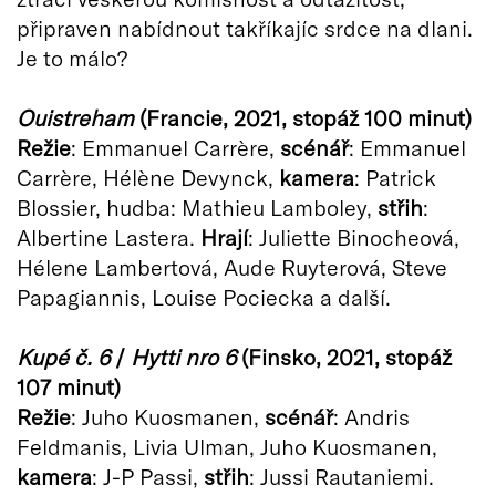
připraven nabídnout takříkajíc srdce na dlani.
Je to málo?
Ouistreham
(Francie, 2021, stopáž 100 minut)
Režie
: Emmanuel Carrère,
scénář
: Emmanuel
Carrère, Hélène Devynck,
k
amera
: Patrick
Blossier, hudba: Mathieu Lamboley,
střih
:
Albertine Lastera.
Hrají
: Juliette Binocheová,
Hélene Lambertová, Aude Ruyterová, Steve
Papagiannis, Louise Pociecka a další.
Kupé č. 6
/
Hytti nro 6
(Finsko, 2021, stopáž
107 minut)
Režie
: Juho Kuosmanen,
scénář
: Andris
Feldmanis, Livia Ulman, Juho Kuosmanen,
kamera
: J-P Passi,
střih
: Jussi Rautaniemi.