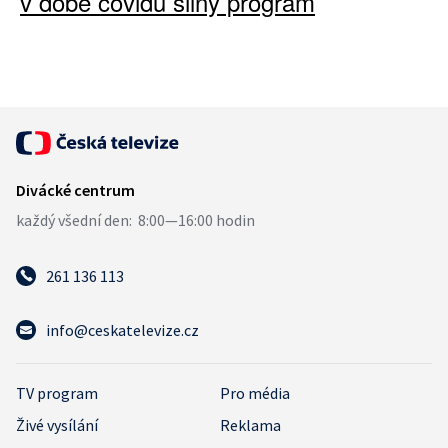
v době covidu silný program
261 136 113
info@ceskatelevize.cz
TV program
Pro média
Živé vysílání
Reklama