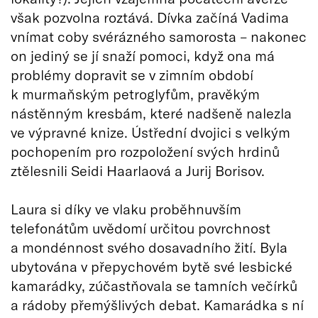
však pozvolna roztává. Dívka začíná Vadima
vnímat coby svérázného samorosta – nakonec
on jediný se jí snaží pomoci, když ona má
problémy dopravit se v zimním období
k murmaňským petroglyfům, pravěkým
nástěnným kresbám, které nadšeně nalezla
ve výpravné knize. Ústřední dvojici s velkým
pochopením pro rozpoložení svých hrdinů
ztělesnili Seidi Haarlaová a Jurij Borisov.
Laura si díky ve vlaku proběhnuvším
telefonátům uvědomí určitou povrchnost
a mondénnost svého dosavadního žití. Byla
ubytována v přepychovém bytě své lesbické
kamarádky, zúčastňovala se tamních večírků
a rádoby přemýšlivých debat. Kamarádka s ní