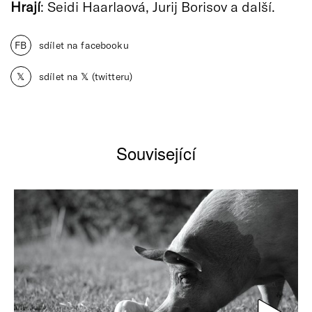
Hrají
: Seidi Haarlaová, Jurij Borisov a další.
FB
sdílet na facebooku
𝕏
sdílet na 𝕏 (twitteru)
Související