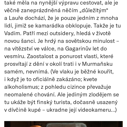
také měla na nynější výpravu cestovat, ale je
věčně zaneprázdněná něčím „důležitým“
a Lauře dochází, že je pouze jedním z mnoha
lidí, jimiž se kamarádka obklopuje. Takže je tu
Vadim. Patří mezi outsidery, hledá v životě
novou šanci. Je hrdý na sovětskou minulost –
na vítězství ve válce, na Gagarinův let do
vesmíru. Zaostalost a ponurost vlasti, které
prosvítají z dění v okolí trati i v Murmaňsku
samém, nevnímá. (Ve vlaku je běžné kouřit,
i když je to oficiálně zakázáno; kvete
alkoholismus; z pohledu cizince převažuje
neomalené chování. Ale jediným zlodějem se
tu ukáže být finský turista, dočasně usazený
v dívčině kupé – ukradne její videokameru…)