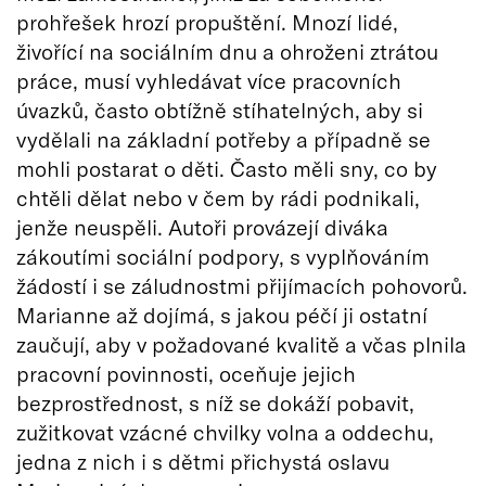
prohřešek hrozí propuštění. Mnozí lidé,
živořící na sociálním dnu a ohroženi ztrátou
práce, musí vyhledávat více pracovních
úvazků, často obtížně stíhatelných, aby si
vydělali na základní potřeby a případně se
mohli postarat o děti. Často měli sny, co by
chtěli dělat nebo v čem by rádi podnikali,
jenže neuspěli. Autoři provázejí diváka
zákoutími sociální podpory, s vyplňováním
žádostí i se záludnostmi přijímacích pohovorů.
Marianne až dojímá, s jakou péčí ji ostatní
zaučují, aby v požadované kvalitě a včas plnila
pracovní povinnosti, oceňuje jejich
bezprostřednost, s níž se dokáží pobavit,
zužitkovat vzácné chvilky volna a oddechu,
jedna z nich i s dětmi přichystá oslavu