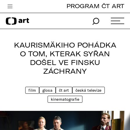
PROGRAM ČT ART
Česká televize
Zpravodajství
Sport
KAURISMÄKIHO POHÁDKA
iVysílání
O TOM, KTERAK SYŘAN
DOŠEL VE FINSKU
TV program
ZÁCHRANY
Pro děti
edu
film
glosa
čt art
česká televize
Vše o ČT
kinematografie