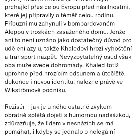
prchající přes celou Evropu před násilnostmi,
které jej připravily o téměř celou rodinu.
Příbuzní mu zahynuli v bombardovaném
Aleppu v troskách zasaženého domu. Jenže
ani to není uznáno jako dostatečný důvod pro
udělení azylu, takže Khaledovi hrozí vyhoštění
a transport nazpět. Nevyzpytatelný osud však
oba muže svede dohromady. Khaled totiž
uprchne před hrozícím odsunem a útočiště,
dokonce i novou identitu, nalezne právě ve
Wikströmově podniku.
Režisér – jak je u něho ostatně zvykem –
obratně splétá dojetí s humornou nadsázkou,
zdůrazňuje, že lidem v nesnázích se má
pomáhat, i kdyby se jednalo o nelegální