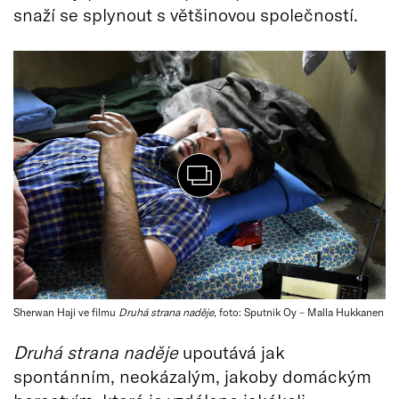
snaží se splynout s většinovou společností.
Sherwan Haji ve filmu
Druhá strana naděje
, foto: Sputnik Oy – Malla Hukkanen
Druhá strana naděje
upoutává jak
spontánním, neokázalým, jakoby domáckým