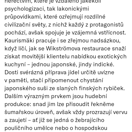
herectvím, které je vzdáleno jakékoli
psychologizaci, tak lakonickými
průpovídkami, které ozřejmují rozdílné
civilizační světy, z nichž každý z protagonistů
pochází, avšak spojuje je vzájemná vstřícnost.
Kaurismäki pracuje i se zřejmou nadsázkou,
když líčí, jak se Wikströmova restaurace snaží
získat movitější klientelu nabídkou exotických
kuchyní – jednou japonské, jindy indické.
Dosti svérázná příprava jídel určitě uvízne
v paměti, stačí připomenout chystání
japonského suši ze slaných finských rybiček.
Dalším výrazným prvkem jsou hudební
produkce: snad jim lze přisoudit řekněme
šumařskou úroveň, avšak vždy prozrazují vervu
a zaujetí – ať již se jedná o žebrajícího
pouličního umělce nebo o hospodskou