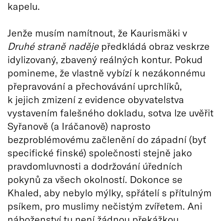
kapelu.
Jenže musím namítnout, že Kaurismäki v
Druhé straně naděje
předkládá obraz veskrze
idylizovaný, zbavený reálných kontur. Pokud
pomineme, že vlastně vybízí k nezákonnému
přepravování a přechovávání uprchlíků,
k jejich zmizení z evidence obyvatelstva
vystavením falešného dokladu, sotva lze uvěřit
Syřanově (a Iráčanově) naprosto
bezproblémovému začlenění do západní (byť
specifické finské) společnosti stejně jako
pravdomluvnosti a dodržování úředních
pokynů za všech okolností. Dokonce se
Khaled, aby nebylo mýlky, spřátelí s přítulným
psíkem, pro muslimy nečistým zvířetem. Ani
náboženství tu není žádnou překážkou,