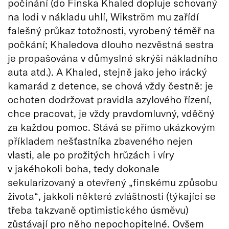
počínání (do Finska Khaled dopluje schovaný
na lodi v nákladu uhlí, Wikström mu zařídí
falešný průkaz totožnosti, vyrobený téměř na
počkání; Khaledova dlouho nezvěstná sestra
je propašována v důmyslné skrýši nákladního
auta atd.). A Khaled, stejně jako jeho irácký
kamarád z detence, se chová vždy čestně: je
ochoten dodržovat pravidla azylového řízení,
chce pracovat, je vždy pravdomluvný, vděčný
za každou pomoc. Stává se přímo ukázkovým
příkladem nešťastníka zbaveného nejen
vlasti, ale po prožitých hrůzách i víry
v jakéhokoli boha, tedy dokonale
sekularizovaný a otevřený „finskému způsobu
života“, jakkoli některé zvláštnosti (týkající se
třeba takzvaně optimistického úsměvu)
zůstávají pro něho nepochopitelné. Ovšem