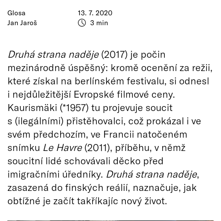
Glosa
13. 7. 2020
Jan Jaroš
3 min
Druhá strana naděje
(2017) je počin
mezinárodně úspěšný: kromě ocenění za režii,
které získal na berlínském festivalu, si odnesl
i nejdůležitější Evropské filmové ceny.
Kaurismäki (*1957) tu projevuje soucit
s (ilegálními) přistěhovalci, což prokázal i ve
svém předchozím, ve Francii natočeném
snímku
Le Havre
(2011), příběhu, v němž
soucitní lidé schovávali děcko před
imigračními úředníky.
Druhá strana naděje
,
zasazená do finských reálií, naznačuje, jak
obtížné je začít takříkajíc nový život.