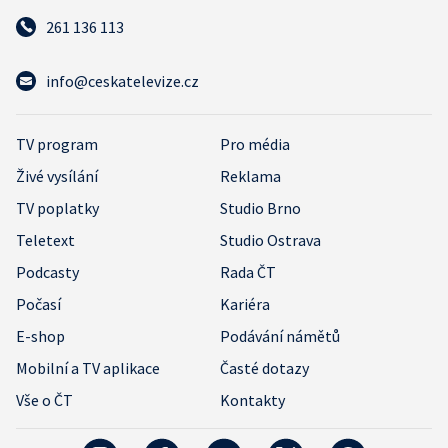
261 136 113
info@ceskatelevize.cz
TV program
Pro média
Živé vysílání
Reklama
TV poplatky
Studio Brno
Teletext
Studio Ostrava
Podcasty
Rada ČT
Počasí
Kariéra
E-shop
Podávání námětů
Mobilní a TV aplikace
Časté dotazy
Vše o ČT
Kontakty