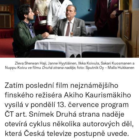
Zleva Sherwan Haji, Janne Hyytiäinen, Ilkka Koivula, Sakari Kuosmanen a
Nuppu Koivu ve filmu
Druhá strana naděje
, foto: Sputnik Oy – Malla Hukkanen
Zatím poslední film nejznámějšího
finského režiséra Akiho Kaurismäkiho
vysílá v pondělí 13. července program
ČT art. Snímek Druhá strana naděje
otevírá cyklus několika autorových děl,
která Česká televize postupně uvede.