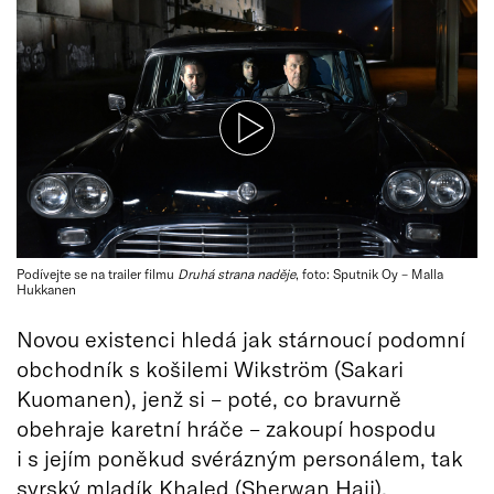
Podívejte se na trailer filmu
Druhá strana naděje
, foto: Sputnik Oy – Malla
Hukkanen
Novou existenci hledá jak stárnoucí podomní
obchodník s košilemi Wikström (Sakari
Kuomanen), jenž si – poté, co bravurně
obehraje karetní hráče – zakoupí hospodu
i s jejím poněkud svérázným personálem, tak
syrský mladík Khaled (Sherwan Haji),