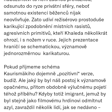
odsunuto do ryze privátní sféry, neboť
samotnou existenci běženců nijak
neovlivňuje. Zato udiví režisérovo prostoduše
karikující zpodobnění místních rasistů,
agresivních primitivů, kteří Khaleda několikrát
ohrozí, i s nožem v ruce. Jejich prezentace
hraničí se schematickou, významově
jednorozměrnou karikaturou.
Pokud přijmeme schéma
Kaurismäkiho dojemně „pozitivní“ verze,
budiž. Ale jaký by byl náš postoj k významově
opačnému, přitom obdobně výlučnému pojetí
téhož příběhu? Kdyby totiž imigrant, jemuž by
byl stejně jako filmovému hrdinovi odmítnut
azyl, zavraždil několik lidí, jak se nedávno –