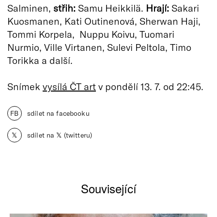
Salminen,
střih:
Samu Heikkilä.
Hrají:
Sakari
Kuosmanen, Kati Outinenová, Sherwan Haji,
Tommi Korpela, Nuppu Koivu, Tuomari
Nurmio, Ville Virtanen, Sulevi Peltola, Timo
Torikka a další.
Snímek
vysílá ČT art
v pondělí 13. 7. od 22:45.
FB
sdílet na facebooku
𝕏
sdílet na 𝕏 (twitteru)
Související