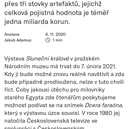
přes tři stovky artefaktů, jejichž
celková pojistná hodnota je téměř
jedna miliarda korun.
Anotace
6. 11. 2020
Jakub Adamus
1 min
Výstava
Sluneční králové
v pražském
Národním muzeu má trvat do 7. února 2021.
Kdy ji bude možné znovu reálně navštívit a zda
bude případně prodloužena, nelze v tuto chvíli
říct. Coby jakousi útěchu pro milovníky
starého Egypta zde čtenářům poskytujeme
možnost podívat se na snímek
Dcera faraóna
,
který s výstavou úzce souvisí. V roce 1980 jej
natočila Československá televize ve
spolupráci s Československým