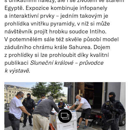
Egyptě. Expozice kombinuje infopanely
a interaktivní prvky – jedním takovým je
prohlídka vnitřku pyramidy, v níž si může
návštěvník projít hrobku soudce Intiho.
V potemnělém sále též skvěle působí model
zádušního chrámu krále Sahurea. Dojem
z prohlídky si lze prohloubit díky kvalitní
publikaci
Sluneční králové – průvodce
k výstavě
.