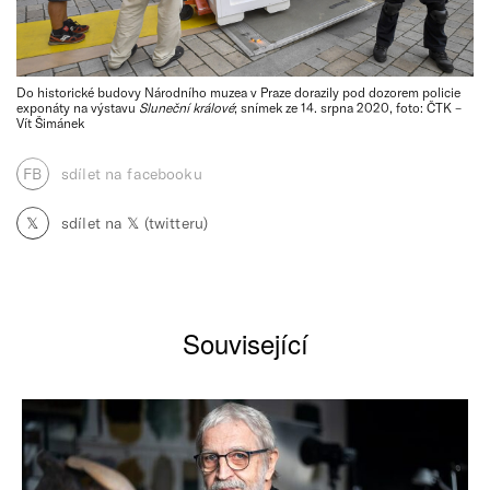
Do historické budovy Národního muzea v Praze dorazily pod dozorem policie
exponáty na výstavu
Sluneční králové
; snímek ze 14. srpna 2020, foto: ČTK –
Vít Šimánek
FB
sdílet na facebooku
𝕏
sdílet na 𝕏 (twitteru)
Související