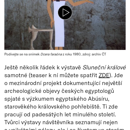
Podívejte se na snímek
Dcera faraóna
z roku 1980, zdroj: archiv ČT
Ještě několik řádek k výstavě
Sluneční králové
samotné (teaser k ní můžete spatřit
ZDE
). Jde
o
mezinárodní projekt dokumentující největší
archeologické objevy českých egyptologů
spjaté s výzkumem egyptského Abúsíru,
starověkého královského pohřebiště. Ti zde
pracují od padesátých let minulého století.
Tvůrci výstavy návštěvníka seznamují nejen
s unikátními nálezy, ale i se životem ve starém