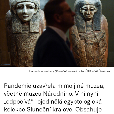
Pohled do výstavy
Sluneční králové
, foto: ČTK – Vít Šimánek
Pandemie uzavřela mimo jiné muzea,
včetně muzea Národního. V ní nyní
„odpočívá“ i ojedinělá egyptologická
kolekce Sluneční králové. Obsahuje