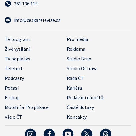
261 136 113
info@ceskatelevize.cz
TV program
Pro média
Živé vysílání
Reklama
TV poplatky
Studio Brno
Teletext
Studio Ostrava
Podcasty
Rada ČT
Počasí
Kariéra
E-shop
Podávání námětů
Mobilní a TV aplikace
Časté dotazy
Vše o ČT
Kontakty