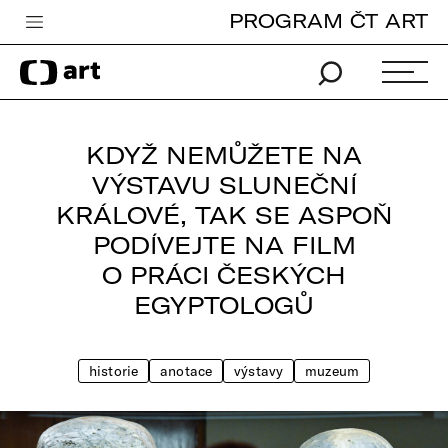
PROGRAM ČT ART
Česká televize
Zpravodajství
Sport
KDYŽ NEMŮŽETE NA
iVysílání
VÝSTAVU SLUNEČNÍ
KRÁLOVÉ, TAK SE ASPOŇ
TV program
PODÍVEJTE NA FILM
Pro děti
O PRÁCI ČESKÝCH
edu
EGYPTOLOGŮ
Vše o ČT
historie
anotace
výstavy
muzeum