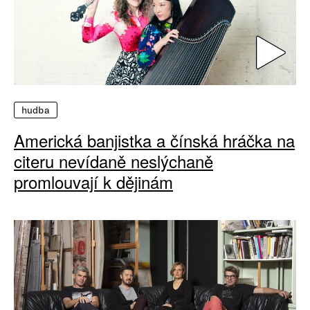
hudba
Americká banjistka a čínská hráčka na
citeru nevídaně neslýchaně
promlouvají k dějinám