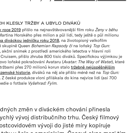
CH KLESLY TRŽBY A UBYLO DIVÁKŮ
v roce 2019
přišlo na nejnavštěvovanější film roku
Ženy v běhu
Martina Horského přes milion a půl lidí, tedy ještě o půl milionu
na diváckou jedničku roku 2018
, na životopisný velkofilm
é skupině Queen
Bohemian Rapsody či
na loňský
Top Gun:
, akční snímek z prostředí amerického letectva v hlavní roli
ruisem, přišlo zhruba 800 tisíc diváků. Specifickou výjimkou je
vo loňské pokračování Avataru (
Avatar: The Way of Water
), které
 tržbami přes 270 milionů korun stalo
tržebně nejúspěšnějším
uzemské historie
, diváků na něj ale přišlo méně než na
Top Gun:
. Z české produkce vloni přilákala do kina nejvíce lidí (asi 700
medie o fotbale
Vyšehrad: Fylm
.
idných změn v diváckém chování přinesla
chlý vývoj distribučního trhu. Český filmový
ostcovidovém vývoji do jisté míry kopíruje