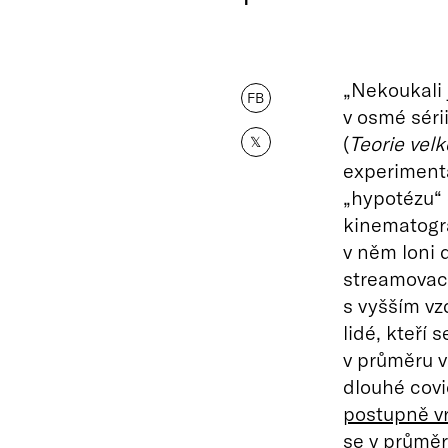
„Nekoukali j
FB
v osmé séri
(
Teorie vel
𝕏
experimentá
„hypotézu“ 
kinematogr
v něm loni 
streamovací
s vyšším vz
lidé, kteří 
v průměru v
dlouhé covi
postupně vr
se v průmě