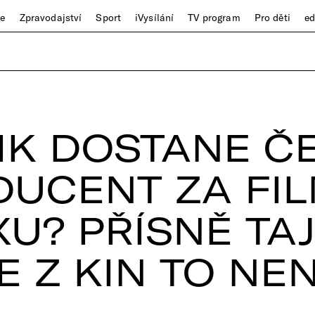
ze
Zpravodajství
Sport
iVysílání
TV program
Pro děti
e
IK DOSTANE Č
UCENT ZA FI
XU? PŘÍSNĚ TAJ
E Z KIN TO NE