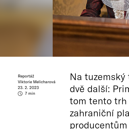
Na tuzemský t
Reportáž
Viktorie Melicharová
dvě další: Pri
23. 2. 2023
7 min
tom tento trh
zahraniční pla
producentům 