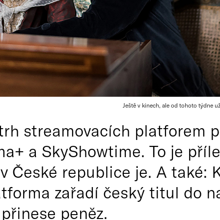
Ještě v kinech, ale od tohoto týdne už
rh streamovacích platforem p
ma+ a SkyShowtime. To je příle
 v České republice je. A také: 
tforma zařadí český titul do na
přinese peněz.