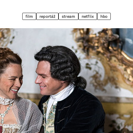
film
reportáž
stream
netflix
hbo