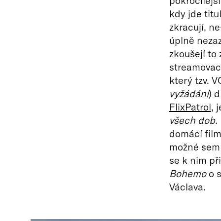
pokročilejš
kdy jde tit
zkracují, ne
úplně nezaz
zkoušejí to
streamovací
který tzv. 
vyžádání
) 
FlixPatrol
, 
všech dob.
domácí fil
možné sem ta
se k nim př
Bohemo
o s
Václava.