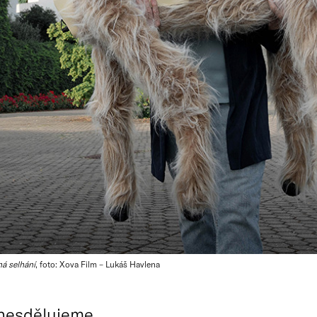
á selhání
, foto: Xova Film – Lukáš Havlena
nesdělujeme