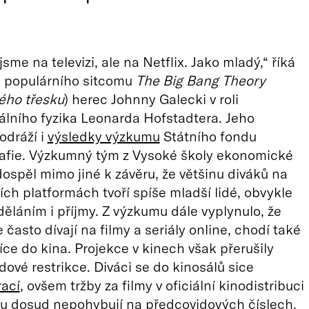
sme na televizi, ale na Netflix. Jako mladý,“ říká
i populárního sitcomu
The Big Bang Theory
kého třesku
) herec Johnny Galecki v roli
lního fyzika Leonarda Hofstadtera. Jeho
odráží i
výsledky výzkumu
Státního fondu
afie. Výzkumný tým z Vysoké školy ekonomické
dospěl mimo jiné k závěru, že většinu diváků na
ch platformách tvoří spíše mladší lidé, obvykle
děláním i příjmy. Z výzkumu dále vyplynulo, že
se často dívají na filmy a seriály online, chodí také
íce do kina. Projekce v kinech však přerušily
dové restrikce. Diváci se do kinosálů sice
ací
, ovšem tržby za filmy v oficiální kinodistribuci
ru dosud nepohybují
na předcovidových číslech
.