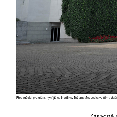
Před měsíci premiéra, nyní již na Netflixu. Taťjana Medvecká ve filmu
Běžn
Zásadně 