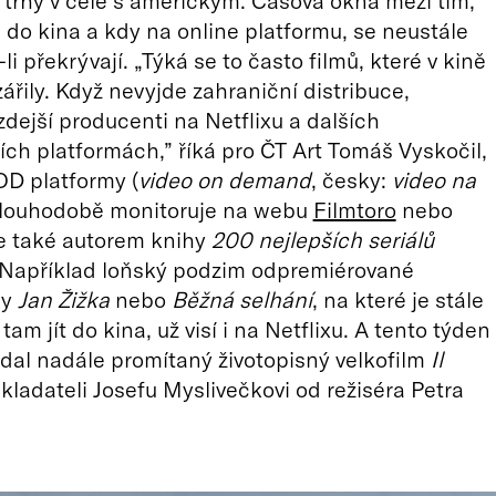
í trhy v čele s americkým. Časová okna mezi tím,
ul do kina a kdy na online platformu, se neustále
-li překrývají. „Týká se to často filmů, které v kině
ářily. Když nevyjde zahraniční distribuce,
 zdejší producenti na Netflixu a dalších
ch platformách,” říká pro ČT Art Tomáš Vyskočil,
VOD platformy (
video on demand
, česky:
video na
dlouhodobě monitoruje na webu
Filmtoro
nebo
je také autorem knihy
200 nejlepších seriálů
Například loňský podzim odpremiérované
my
Jan Žižka
nebo
Běžná selhání
, na které je stále
m jít do kina, už visí i na Netflixu. A tento týden
idal nadále promítaný životopisný velkofilm
Il
kladateli Josefu Myslivečkovi
od režiséra Petra