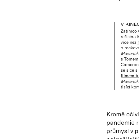
V KINE
Zatímco
režiséra 
více než
o rockov
Maverick
s Tomem C
Camerono
se sice s
filmem t
Maverick
tisíc) ko
Kromě očiv
pandemie ry
průmysl v p