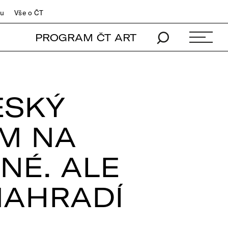
du
Vše o ČT
PROGRAM ČT ART
ESKÝ
LM NA
NÉ. ALE
NAHRADÍ