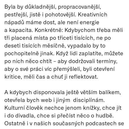
Byla by důkladnější, propracovanější,
pestřejší, jistě i pohotovější. Kreativních
nápadů máme dost, ale není energie
a kapacita. Konkrétně: Kdybychom třeba měli
tři placená místa po třiceti tisících, ne po
deseti tisících měsíčně, vypadalo by to
pochopitelně jinak. Když lidi zaplatíte, můžete
po nich něco chtít – aby dodržovali termíny,
aby o své práci víc přemýšleli, byli otevření
kritice, měli čas a chuť ji reflektovat.
A kdybych disponovala ještě větším balíkem,
otevřela bych web i jiným disciplínám.
Kulturní člověk nechce jenom knížky, chce jít
i do divadla, chce si přečíst něco o hudbě.
Ostatně i v našich současných podcastech se