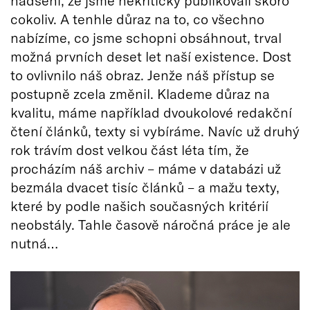
cokoliv. A tenhle důraz na to, co všechno
nabízíme, co jsme schopni obsáhnout, trval
možná prvních deset let naší existence. Dost
to ovlivnilo náš obraz. Jenže náš přístup se
postupně zcela změnil. Klademe důraz na
kvalitu, máme například dvoukolové redakční
čtení článků, texty si vybíráme. Navíc už druhý
rok trávím dost velkou část léta tím, že
procházím náš archiv – máme v databázi už
bezmála dvacet tisíc článků – a mažu texty,
které by podle našich současných kritérií
neobstály. Tahle časově náročná práce je ale
nutná…