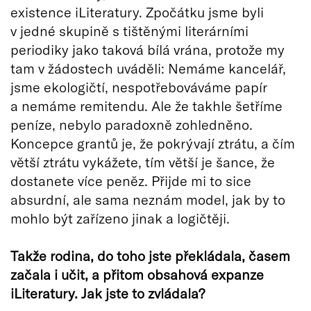
existence iLiteratury. Zpočátku jsme byli
v jedné skupině s tištěnými literárními
periodiky jako taková bílá vrána, protože my
tam v žádostech uváděli: Nemáme kancelář,
jsme ekologičtí, nespotřebováváme papír
a nemáme remitendu. Ale že takhle šetříme
peníze, nebylo paradoxně zohledněno.
Koncepce grantů je, že pokrývají ztrátu, a čím
větší ztrátu vykážete, tím větší je šance, že
dostanete více peněz. Přijde mi to sice
absurdní, ale sama neznám model, jak by to
mohlo být zařízeno jinak a logičtěji.
Takže rodina, do toho jste překládala, časem
začala i učit, a přitom obsahová expanze
iLiteratury. Jak jste to zvládala?