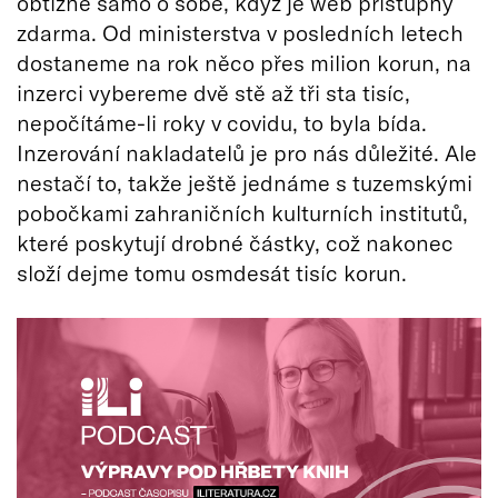
obtížné samo o sobě, když je web přístupný
zdarma. Od ministerstva v posledních letech
dostaneme na rok něco přes milion korun, na
inzerci vybereme dvě stě až tři sta tisíc,
nepočítáme-li roky v covidu, to byla bída.
Inzerování nakladatelů je pro nás důležité. Ale
nestačí to, takže ještě jednáme s tuzemskými
pobočkami zahraničních kulturních institutů,
které poskytují drobné částky, což nakonec
složí dejme tomu osmdesát tisíc korun.