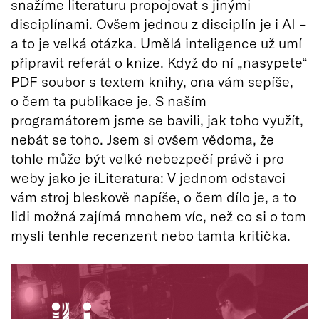
snažíme literaturu propojovat s jinými
disciplínami. Ovšem jednou z disciplín je i AI –
a to je velká otázka. Umělá inteligence už umí
připravit referát o knize. Když do ní „nasypete“
PDF soubor s textem knihy, ona vám sepíše,
o čem ta publikace je. S naším
programátorem jsme se bavili, jak toho využít,
nebát se toho. Jsem si ovšem vědoma, že
tohle může být velké nebezpečí právě i pro
weby jako je iLiteratura: V jednom odstavci
vám stroj bleskově napíše, o čem dílo je, a to
lidi možná zajímá mnohem víc, než co si o tom
myslí tenhle recenzent nebo tamta kritička.