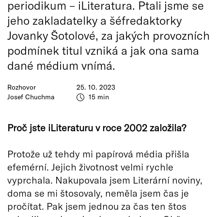
periodikum – iLiteratura. Ptali jsme se
jeho zakladatelky a šéfredaktorky
Jovanky Šotolové, za jakých provozních
podmínek titul vzniká a jak ona sama
dané médium vnímá.
Rozhovor
25. 10. 2023
Josef Chuchma
15 min
Proč jste iLiteraturu v roce 2002 založila?
Protože už tehdy mi papírová média přišla
efemérní. Jejich životnost velmi rychle
vyprchala. Nakupovala jsem Literární noviny,
doma se mi štosovaly, neměla jsem čas je
pročítat. Pak jsem jednou za čas ten štos