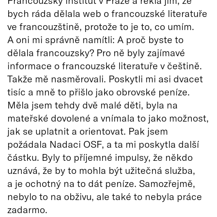
Francouzský institut v Praze a řekla jim, že
bych ráda dělala web o francouzské literatuře
ve francouzštině, protože to je to, co umím.
A oni mi správně namítli: A proč byste to
dělala francouzsky? Pro ně byly zajímavé
informace o francouzské literatuře v češtině.
Takže mě nasměrovali. Poskytli mi asi dvacet
tisíc a mně to přišlo jako obrovské peníze.
Měla jsem tehdy dvě malé děti, byla na
mateřské dovolené a vnímala to jako možnost,
jak se uplatnit a orientovat. Pak jsem
požádala Nadaci OSF, a ta mi poskytla další
částku. Byly to příjemné impulsy, že někdo
uznává, že by to mohla být užitečná služba,
a je ochotný na to dát peníze. Samozřejmě,
nebylo to na obživu, ale také to nebyla práce
zadarmo.