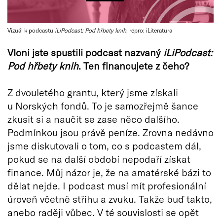
Vizuál k podcastu
iLiPodcast: Pod hřbety knih
, repro: iLiteratura
Vloni jste spustili podcast nazvaný
iLiPodcast:
Pod hřbety knih
. Ten financujete z čeho?
Z dvouletého grantu, který jsme získali
u Norských fondů. To je samozřejmě šance
zkusit si a naučit se zase něco dalšího.
Podmínkou jsou právě peníze. Zrovna nedávno
jsme diskutovali o tom, co s podcastem dál,
pokud se na další období nepodaří získat
finance. Můj názor je, že na amatérské bázi to
dělat nejde. I podcast musí mít profesionální
úroveň včetně střihu a zvuku. Takže buď takto,
anebo raději vůbec. V té souvislosti se opět