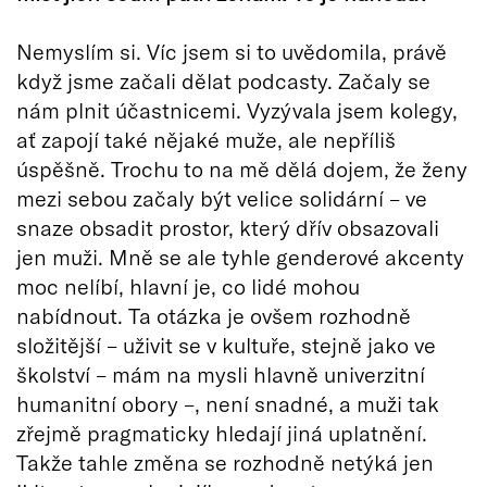
Nemyslím si. Víc jsem si to uvědomila, právě
když jsme začali dělat podcasty. Začaly se
nám plnit účastnicemi. Vyzývala jsem kolegy,
ať zapojí také nějaké muže, ale nepříliš
úspěšně. Trochu to na mě dělá dojem, že ženy
mezi sebou začaly být velice solidární – ve
snaze obsadit prostor, který dřív obsazovali
jen muži. Mně se ale tyhle genderové akcenty
moc nelíbí, hlavní je, co lidé mohou
nabídnout. Ta otázka je ovšem rozhodně
složitější – uživit se v kultuře, stejně jako ve
školství – mám na mysli hlavně univerzitní
humanitní obory –, není snadné, a muži tak
zřejmě pragmaticky hledají jiná uplatnění.
Takže tahle změna se rozhodně netýká jen