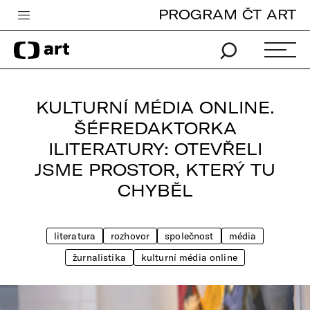
PROGRAM ČT ART
Česká televize
Zpravodajství
Sport
KULTURNÍ MÉDIA ONLINE.
iVysílání
ŠÉFREDAKTORKA
ILITERATURY: OTEVŘELI
TV program
JSME PROSTOR, KTERÝ TU
Pro děti
CHYBĚL
edu
Vše o ČT
literatura
rozhovor
společnost
média
žurnalistika
kulturní média online