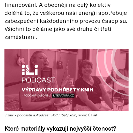
financování. A obecněji na celý kolektiv
doléhá to, že veškerou naši energii spotřebuje
zabezpečení každodenního provozu časopisu.
Všichni to děláme jako své druhé či třetí
zaměstnání.
Vizuál k podcastu
iLiPodcast: Pod hřbety knih
, repro: ČT art
Které materiály vykazují nejvyšší čtenost?