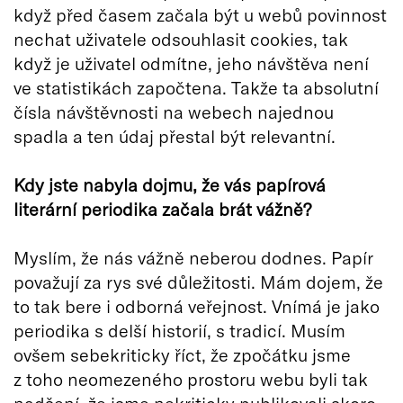
když před časem začala být u webů povinnost
nechat uživatele odsouhlasit cookies, tak
když je uživatel odmítne, jeho návštěva není
ve statistikách započtena. Takže ta absolutní
čísla návštěvnosti na webech najednou
spadla a ten údaj přestal být relevantní.
Kdy jste nabyla dojmu, že vás papírová
literární periodika začala brát vážně?
Myslím, že nás vážně neberou dodnes. Papír
považují za rys své důležitosti. Mám dojem, že
to tak bere i odborná veřejnost. Vnímá je jako
periodika s delší historií, s tradicí. Musím
ovšem sebekriticky říct, že zpočátku jsme
z toho neomezeného prostoru webu byli tak
nadšení, že jsme nekriticky publikovali skoro