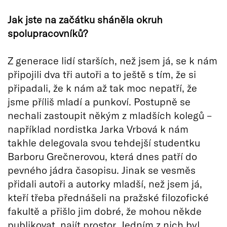
Jak jste na začátku sháněla okruh
spolupracovníků?
Z generace lidí starších, než jsem já, se k nám
připojili dva tři autoři a to ještě s tím, že si
připadali, že k nám až tak moc nepatří, že
jsme příliš mladí a punkoví. Postupně se
nechali zastoupit někým z mladších kolegů –
například nordistka Jarka Vrbová k nám
takhle delegovala svou tehdejší studentku
Barboru Grečnerovou, která dnes patří do
pevného jádra časopisu. Jinak se vesměs
přidali autoři a autorky mladší, než jsem já,
kteří třeba přednášeli na pražské filozofické
fakultě a přišlo jim dobré, že mohou někde
publikovat, najít prostor. Jedním z nich byl